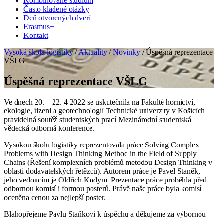
Kombinované štúdium
Často kladené otázky
Deň otvorených dverí
Erasmus+
Kontakt
Vysoká škola logistiky
/
Aktuality
/
Novinky
/
Úspěšná reprezentace
VŠLG
Úspěšná reprezentace VŠLG
Ve dnech 20. – 22. 4 2022 se uskutečnila na Fakultě hornictví,
ekologie, řízení a geotechnologií Technické univerzity v Košicích
pravidelná soutěž studentských prací Mezinárodní studentská
vědecká odborná konference.
Vysokou školu logistiky reprezentovala práce Solving Complex
Problems with Design Thinking Method in the Field of Supply
Chains (Řešení komplexních problémů metodou Design Thinking v
oblasti dodavatelských řetězců). Autorem práce je Pavel Staněk,
jeho vedoucím je Oldřich Kodym. Prezentace práce proběhla před
odbornou komisí i formou posterů. Právě naše práce byla komisí
oceněna cenou za nejlepší poster.
Blahopřejeme Pavlu Staňkovi k úspěchu a děkujeme za výbornou