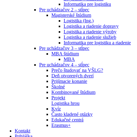
Informatika pre logistiku
Pre uchádzačov 2 – stĺpec
Magisterské štúdium
Logistika (Ing.)
Logistika a riadenie dopravy
Logistika a riadenie výroby
Logistika a riadenie služieb
Informatika pre logistiku a riadenie
Pre uchádzačov 3 – stĺpec
MBA štúdium
MBA
Pre uchádzačov 4 – stĺpec
Prečo študovať na VŠLG?
Deň otvorených dverí
Prijímacie konanie
Školné
Kombinované štúdium
Projekt
Logistika hrou
Kvíz
Často kladené otázky
Edukačné centrá
Erasmus+
Kontakt
Prihláška