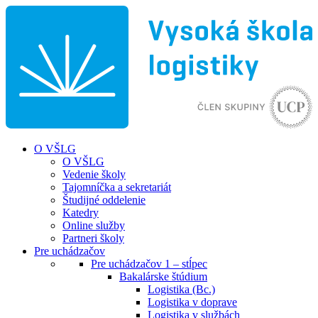
O VŠLG
O VŠLG
Vedenie školy
Tajomníčka a sekretariát
Študijné oddelenie
Katedry
Online služby
Partneri školy
Pre uchádzačov
Pre uchádzačov 1 – stĺpec
Bakalárske štúdium
Logistika (Bc.)
Logistika v doprave
Logistika v službách