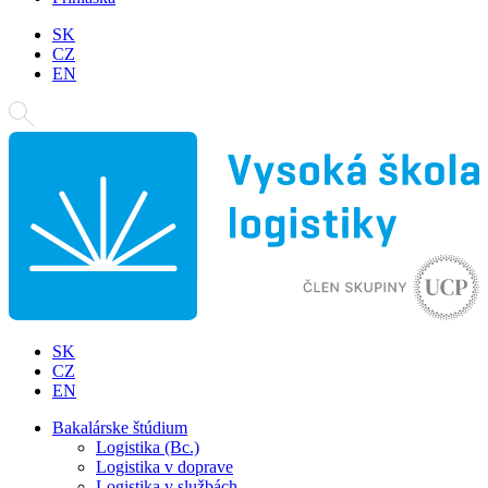
SK
CZ
EN
SK
CZ
EN
Bakalárske štúdium
Logistika (Bc.)
Logistika v doprave
Logistika v službách