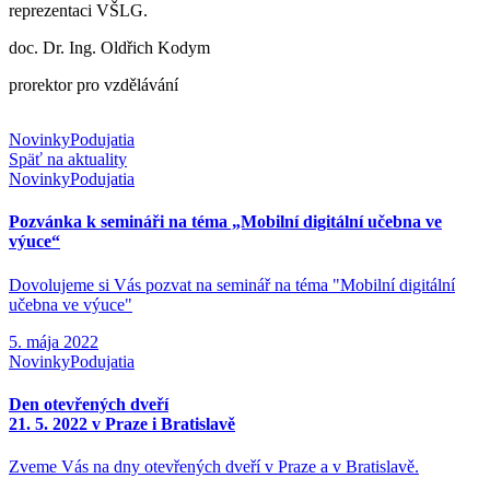
reprezentaci VŠLG.
doc. Dr. Ing. Oldřich Kodym
prorektor pro vzdělávání
Novinky
Podujatia
Späť na aktuality
Novinky
Podujatia
Pozvánka k semináři na téma „Mobilní digitální učebna ve
výuce“
Dovolujeme si Vás pozvat na seminář na téma "Mobilní digitální
učebna ve výuce"
5. mája 2022
Novinky
Podujatia
Den otevřených dveří
21. 5. 2022 v Praze i Bratislavě
Zveme Vás na dny otevřených dveří v Praze a v Bratislavě.