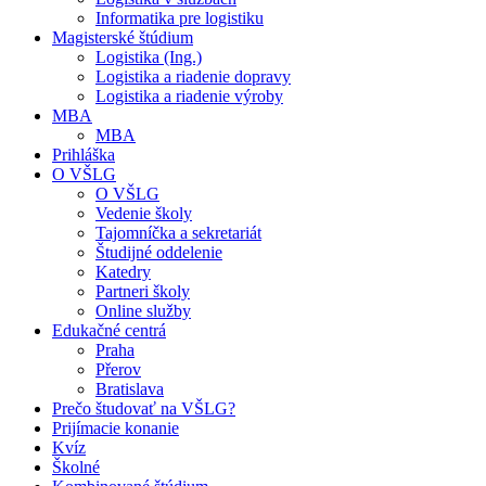
Informatika pre logistiku
Magisterské štúdium
Logistika (Ing.)
Logistika a riadenie dopravy
Logistika a riadenie výroby
MBA
MBA
Prihláška
O VŠLG
O VŠLG
Vedenie školy
Tajomníčka a sekretariát
Študijné oddelenie
Katedry
Partneri školy
Online služby
Edukačné centrá
Praha
Přerov
Bratislava
Prečo študovať na VŠLG?
Prijímacie konanie
Kvíz
Školné