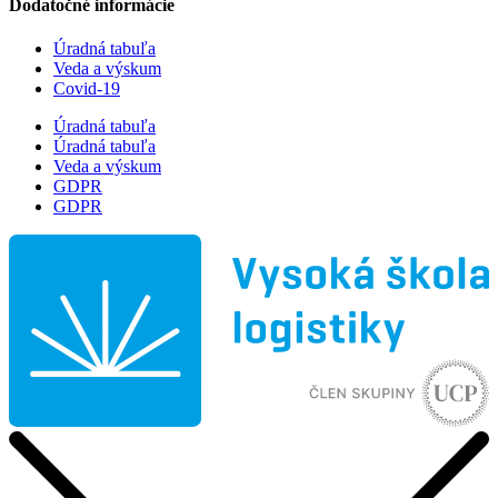
Dodatočné informácie
Úradná tabuľa
Veda a výskum
Covid-19
Úradná tabuľa
Úradná tabuľa
Veda a výskum
GDPR
GDPR