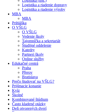
Logistika (Ing.)
Logistika a riadenie dopravy
Logistika a riadenie výroby
MBA
MBA
Prihláška
O VŠLG
O VŠLG
Vedenie školy
Tajomníčka a sekretariát
Študijné oddelenie
Katedry
Partneri školy
Online služby
Edukačné centrá
Praha
Přerov
Bratislava
Prečo študovať na VŠLG?
Prijímacie konanie
Kvíz
Školné
Kombinované štúdium
Často kladené otázky
Deň otvorených dverí