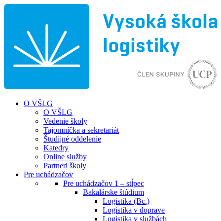
O VŠLG
O VŠLG
Vedenie školy
Tajomníčka a sekretariát
Študijné oddelenie
Katedry
Online služby
Partneri školy
Pre uchádzačov
Pre uchádzačov 1 – stĺpec
Bakalárske štúdium
Logistika (Bc.)
Logistika v doprave
Logistika v službách