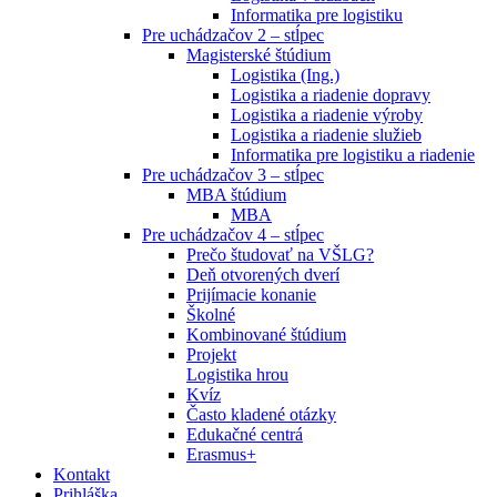
Informatika pre logistiku
Pre uchádzačov 2 – stĺpec
Magisterské štúdium
Logistika (Ing.)
Logistika a riadenie dopravy
Logistika a riadenie výroby
Logistika a riadenie služieb
Informatika pre logistiku a riadenie
Pre uchádzačov 3 – stĺpec
MBA štúdium
MBA
Pre uchádzačov 4 – stĺpec
Prečo študovať na VŠLG?
Deň otvorených dverí
Prijímacie konanie
Školné
Kombinované štúdium
Projekt
Logistika hrou
Kvíz
Často kladené otázky
Edukačné centrá
Erasmus+
Kontakt
Prihláška