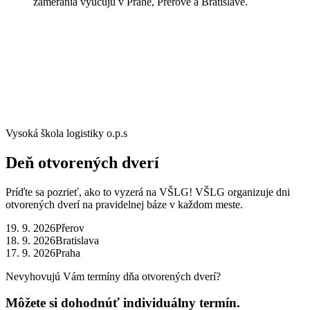
zamerania vyučujú v Prahe, Přerove a Bratislave.
Vysoká škola logistiky o.p.s
Deň otvorených dverí
Príďte sa pozrieť, ako to vyzerá na VŠLG! VŠLG organizuje dni
otvorených dverí na pravidelnej báze v každom meste.
19. 9. 2026
Přerov
18. 9. 2026
Bratislava
17. 9. 2026
Praha
Nevyhovujú Vám termíny dňa otvorených dverí?
Môžete si dohodnúť individuálny termín.