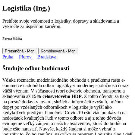
Logistika (Ing.)
Prehĺbte svoje vedomosti z logistiky, dopravy a skladovania a
vykročte za úspešnou kariérou.
Forma štúdia
Prezenčná - Mgr.
Kombinovaná - Mgr.
Praha
Přerov
Bratislava
Študujte odbor budúcnosti
Vďaka rozmachu medzinárodného obchodu a prudkému rastu e-
commerce nadobúda odbor logistiky v modernej spoločnosti čoraz
väčší význam. V súčasnosti tvorí odvetvie obchodu, transportu a
skladovania až
15% celosvetového HDP
. Z tohto dôvodu sa tlaky
na presné dodávky tovaru, služieb a informácií zvyšujú, pričom
dopyt po vzdelaných odborníkoch v logistike je vyšší ako
kedykoľvek predtým. Pandémia Covid-19 ešte viac poukázala na
nedostatok kvalitných ľudí v tomto odbore a aj z tohto dôvodu
evidujeme veľký záujem o našich absolventov, ktorý do budúcna
bude ešte narastať. Navyše, každý študent si môže vybrať z
logistiky to, čo ho zaujíma, nakoľko sa program Logistika (Ing.) delí