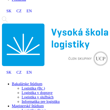
SK
CZ
EN
SK
CZ
EN
Bakalárske štúdium
Logistika (Bc.)
Logistika v doprave
Logistika v službách
Informatika pre logistiku
Magisterské štúdium