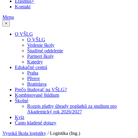
Erasmus+
Kontakt
Menu
×
O VŠLG
O VŠLG
Vedenie školy
Študijné oddelenie
Partneri školy
Katedry
Edukačné centrá
Praha
Přerov
Bratislava
Prečo študovať na VŠLG?
Kombinované štúdium
Školné
Rozpis platby úhrady poplatků za studium pro
Akademický rok 2026/2027
Kvíz
Často kladené dotazy
Vysoká škola logistiky
/
Logistika (Ing.)