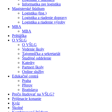
Informatika pre logistiku
Magisterské štúdium
Logistika (Ing.)
Logistika a riadenie dopravy
Logistika a riadenie výroby
MBA
MBA
Prihláška
O VŠLG
O VŠLG
Vedenie školy
Tajomníčka a sekretariát
Študijné oddelenie
Katedry
Partneri školy
Online služby
Edukačné centrá
Praha
Přerov
Bratislava
Prečo študovať na VŠLG?
Prijímacie konanie
Kvíz
Školné