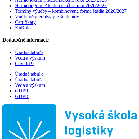
Harmonogram Akademického roku 2026/2027
Termíny výučby – kombinovaná forma štúdia 2026/2027
Vnútorné predpisy pre študentov
Certifikáty
Knižnica
Dodatočné informácie
Úradná tabuľa
Veda a výskum
Covid-19
Úradná tabuľa
Úradná tabuľa
Veda a výskum
GDPR
GDPR