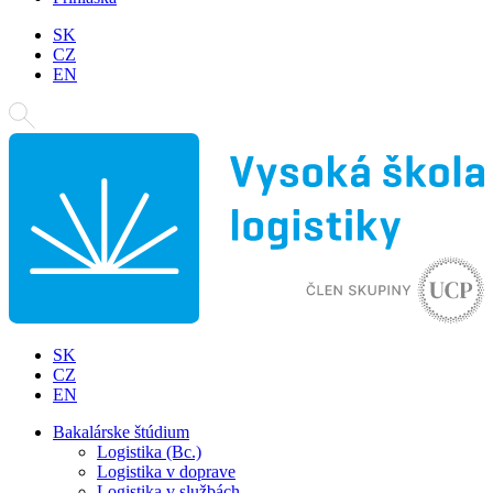
SK
CZ
EN
SK
CZ
EN
Bakalárske štúdium
Logistika (Bc.)
Logistika v doprave
Logistika v službách