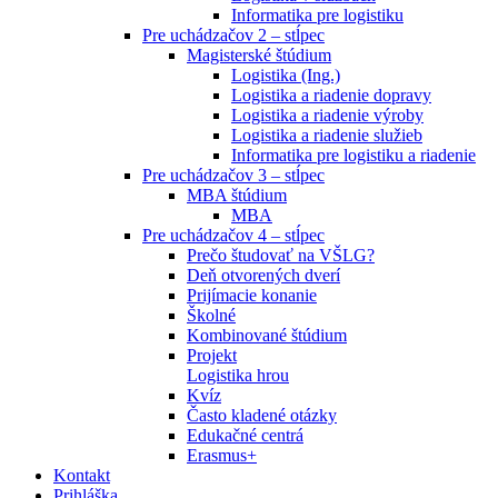
Informatika pre logistiku
Pre uchádzačov 2 – stĺpec
Magisterské štúdium
Logistika (Ing.)
Logistika a riadenie dopravy
Logistika a riadenie výroby
Logistika a riadenie služieb
Informatika pre logistiku a riadenie
Pre uchádzačov 3 – stĺpec
MBA štúdium
MBA
Pre uchádzačov 4 – stĺpec
Prečo študovať na VŠLG?
Deň otvorených dverí
Prijímacie konanie
Školné
Kombinované štúdium
Projekt
Logistika hrou
Kvíz
Často kladené otázky
Edukačné centrá
Erasmus+
Kontakt
Prihláška