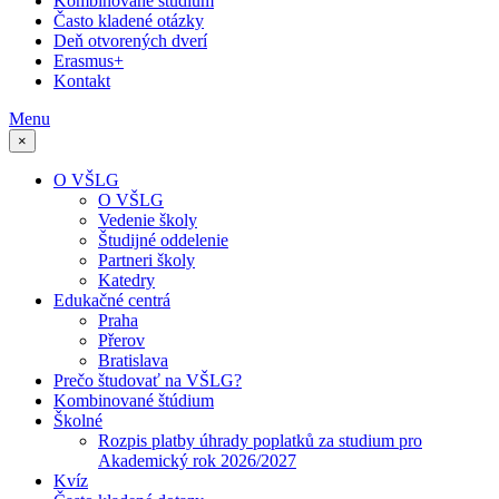
Kombinované štúdium
Často kladené otázky
Deň otvorených dverí
Erasmus+
Kontakt
Menu
×
O VŠLG
O VŠLG
Vedenie školy
Študijné oddelenie
Partneri školy
Katedry
Edukačné centrá
Praha
Přerov
Bratislava
Prečo študovať na VŠLG?
Kombinované štúdium
Školné
Rozpis platby úhrady poplatků za studium pro
Akademický rok 2026/2027
Kvíz