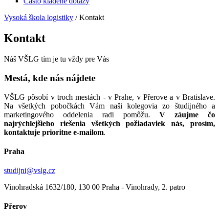
Často kladené dotazy
Vysoká škola logistiky
/
Kontakt
Kontakt
Náš VŠLG tím je tu vždy pre Vás
Mestá, kde nás nájdete
VŠLG pôsobí v troch mestách - v Prahe, v Přerove a v Bratislave.
Na všetkých pobočkách Vám naši kolegovia zo študijného a
marketingového oddelenia radi pomôžu.
V záujme čo
najrýchlejšieho riešenia všetkých požiadaviek nás, prosím,
kontaktuje prioritne e-mailom
.
Praha
studijni@vslg.cz
Vinohradská 1632/180, 130 00 Praha - Vinohrady, 2. patro
Přerov