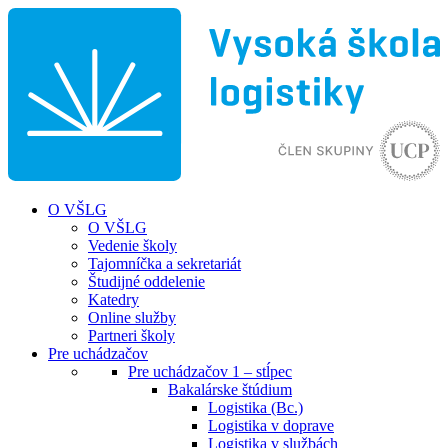
O VŠLG
O VŠLG
Vedenie školy
Tajomníčka a sekretariát
Študijné oddelenie
Katedry
Online služby
Partneri školy
Pre uchádzačov
Pre uchádzačov 1 – stĺpec
Bakalárske štúdium
Logistika (Bc.)
Logistika v doprave
Logistika v službách