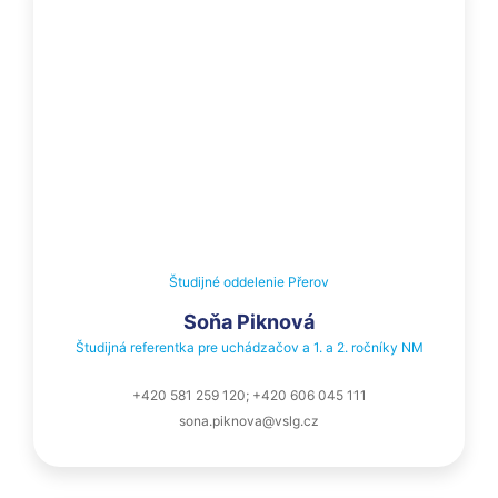
Študijné oddelenie Přerov
Soňa Piknová
Študijná referentka pre uchádzačov a 1. a 2. ročníky NM
+420 581 259 120; +420 606 045 111
sona.piknova@vslg.cz