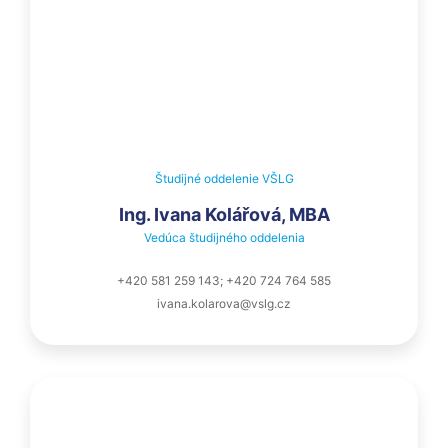
Študijné oddelenie VŠLG
Ing. Ivana Kolářová, MBA
Vedúca študijného oddelenia
+420 581 259 143; +420 724 764 585
ivana.kolarova@vslg.cz