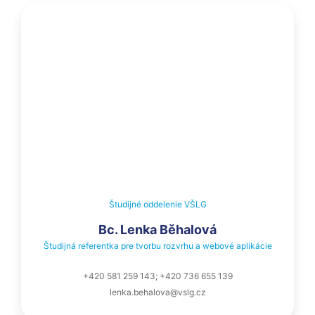
Študijné oddelenie VŠLG
Bc. Lenka Běhalová
Študijná referentka pre tvorbu rozvrhu a webové aplikácie
+420 581 259 143; +420 736 655 139
lenka.behalova@vslg.cz