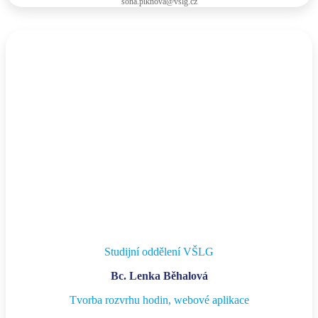
sona.piknova@vslg.cz
Studijní oddělení VŠLG
Bc. Lenka Běhalová
Tvorba rozvrhu hodin, webové aplikace