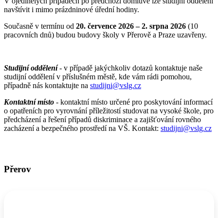
V ojedinělých případech po předchozí domluvě lze studijní oddělení
navštívit i mimo prázdninové úřední hodiny.
Současně v termínu od
20. července 2026 – 2. srpna 2026
(10
pracovních dnů) budou budovy školy v Přerově a Praze uzavřeny.
Studijní oddělení
- v případě jakýchkoliv dotazů kontaktuje naše
studijní oddělení v příslušném městě, kde vám rádi pomohou,
případně nás kontaktujte na
studijni@vslg.cz
Kontaktní místo
-
kontaktní místo určené pro poskytování informací
o opatřeních pro vyrovnání příležitostí studovat na vysoké škole, pro
předcházení a řešení případů diskriminace a zajišťování rovného
zacházení a bezpečného prostředí na VŠ. Kontakt:
studijni@vslg.cz
Přerov