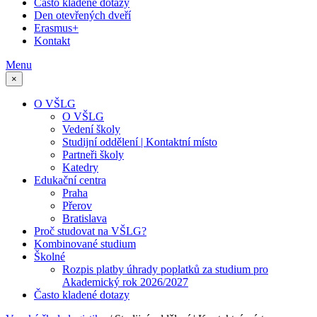
Často kladené dotazy
Den otevřených dveří
Erasmus+
Kontakt
Menu
×
O VŠLG
O VŠLG
Vedení školy
Studijní oddělení | Kontaktní místo
Partneři školy
Katedry
Edukační centra
Praha
Přerov
Bratislava
Proč studovat na VŠLG?
Kombinované studium
Školné
Rozpis platby úhrady poplatků za studium pro
Akademický rok 2026/2027
Často kladené dotazy