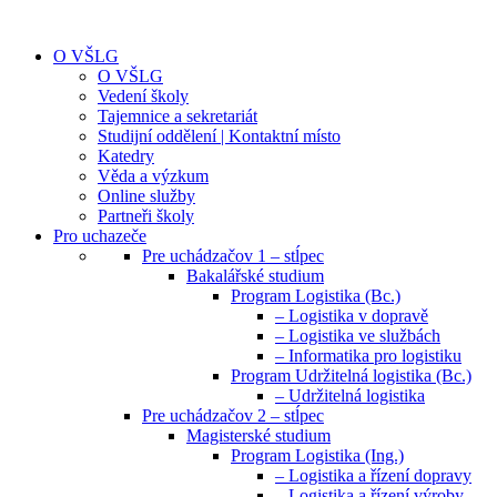
O VŠLG
O VŠLG
Vedení školy
Tajemnice a sekretariát
Studijní oddělení | Kontaktní místo
Katedry
Věda a výzkum
Online služby
Partneři školy
Pro uchazeče
Pre uchádzačov 1 – stĺpec
Bakalářské studium
Program Logistika (Bc.)
– Logistika v dopravě
– Logistika ve službách
– Informatika pro logistiku
Program Udržitelná logistika (Bc.)
– Udržitelná logistika
Pre uchádzačov 2 – stĺpec
Magisterské studium
Program Logistika (Ing.)
– Logistika a řízení dopravy
– Logistika a řízení výroby