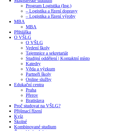
Magisterské studium
Program Logistika (Ing.)
– Logistika a řízení dopravy
– Logistika a řízení výroby
MBA
MBA
Přihláška
O VŠLG
O VŠLG
Vedení školy
Tajemnice a sekretariát
Studijní oddělení | Kontaktní místo
Katedry
Věda a výzkum
Partneři školy
Online služby
Edukační centra
Praha
Přerov
Bratislava
Proč studovat na VŠLG?
Přijímací řízení
Kvíz
Školné
Kombinované studium