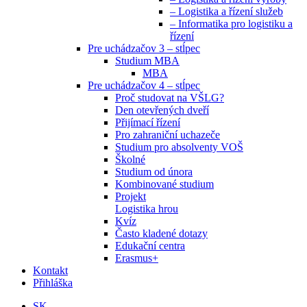
– Logistika a řízení služeb
– Informatika pro logistiku a
řízení
Pre uchádzačov 3 – stĺpec
Studium MBA
MBA
Pre uchádzačov 4 – stĺpec
Proč studovat na VŠLG?
Den otevřených dveří
Přijímací řízení
Pro zahraniční uchazeče
Studium pro absolventy VOŠ
Školné
Studium od února
Kombinované studium
Projekt
Logistika hrou
Kvíz
Často kladené dotazy
Edukační centra
Erasmus+
Kontakt
Přihláška
SK