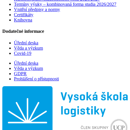
Termíny výuky – kombinovaná forma studia 2026/2027
Vnitřní předpisy a normy
Certifikáty
Knihovna
Dodatečné informace
Úřední deska
Věda a výzkum
Covid-19
Úřední deska
Věda a výzkum
GDPR
Prohlášení o přístupnosti