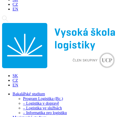
CZ
EN
SK
CZ
EN
Bakalářské studium
Program Logistika (Bc.)
– Logistika v dopravě
– Logistika ve službách
– Informatika pro logistiku