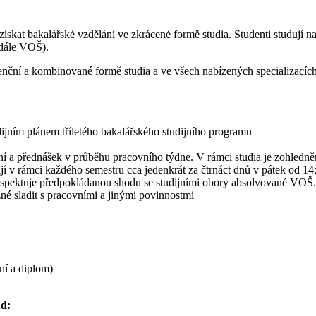
skat bakalářské vzdělání ve zkrácené formě studia. Studenti studují na
(dále VOŠ).
enční a kombinované formě studia a ve všech nabízených specializacích
ijním plánem tříletého bakalářského studijního programu
í a přednášek v průběhu pracovního týdne. V rámci studia je zohled
ují v rámci každého semestru cca jedenkrát za čtrnáct dnů v pátek od 1
pektuje předpokládanou shodu se studijními obory absolvované VOŠ. T
né sladit s pracovními a jinými povinnostmi
ní a diplom)
d: