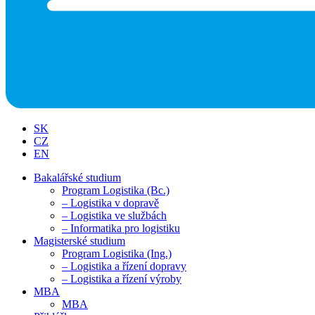
SK
CZ
EN
Bakalářské studium
Program Logistika (Bc.)
– Logistika v dopravě
– Logistika ve službách
– Informatika pro logistiku
Magisterské studium
Program Logistika (Ing.)
– Logistika a řízení dopravy
– Logistika a řízení výroby
MBA
MBA