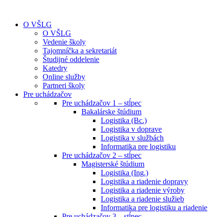
O VŠLG
O VŠLG
Vedenie školy
Tajomníčka a sekretariát
Študijné oddelenie
Katedry
Online služby
Partneri školy
Pre uchádzačov
Pre uchádzačov 1 – stĺpec
Bakalárske štúdium
Logistika (Bc.)
Logistika v doprave
Logistika v službách
Informatika pre logistiku
Pre uchádzačov 2 – stĺpec
Magisterské štúdium
Logistika (Ing.)
Logistika a riadenie dopravy
Logistika a riadenie výroby
Logistika a riadenie služieb
Informatika pre logistiku a riadenie
Pre uchádzačov 3 – stĺpec