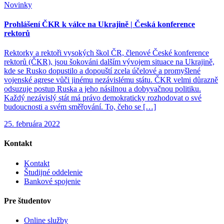
Novinky
Prohlášení ČKR k válce na Ukrajině | Česká konference
rektorů
Rektorky a rektoři vysokých škol ČR, členové České konference
rektorů (ČKR), jsou šokováni dalším vývojem situace na Ukrajině,
kde se Rusko dopustilo a dopouští zcela účelové a promyšlené
vojenské agrese vůči jinému nezávislému státu. ČKR velmi důrazně
odsuzuje postup Ruska a jeho násilnou a dobyvačnou politiku.
Každý nezávislý stát má právo demokraticky rozhodovat o své
budoucnosti a svém směřování. To, čeho se […]
25. februára 2022
Kontakt
Kontakt
Študijné oddelenie
Bankové spojenie
Pre študentov
Online služby