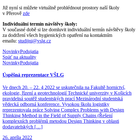
Již nyní si můžete virtuálně prohlédnout prostory naší školy
v Přerově
zde
Individuální termín návštěvy školy:
V současné době si lze domluvit individuální termín návštěvy školy
za dodržení všech hygienických opatření na kontaktním
emailu:
studijni@vslg.cz
Novinky
Podujatia
Späť na aktuality
Novinky
Podujatia
Úspěšná reprezentace VŠLG
Ve dnech 20. – 22. 4 2022 se uskutečnila na Fakultě hornictví,
ekologie, řízení a geotechnologií Technické univerzity v Košicích
pravidelná soutěž studentských prací Mezinárodní studentská
vědecká odborná konference. Vysokou školu logistiky
reprezentovala práce Solving Complex Problems with Design
Thinking Method in the Field of Supply Chains (Řešení
komplexních problémů metodou Design Thinking v oblasti
dodavatelských […]
26. apríla 2022