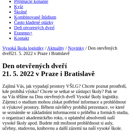
Prijímacie konanie
Kvíz
Školné
Kombinované štúdium
Často kladené otázky
Deň otvorených dverí
Erasmus+
Kontakt
Vysoká škola logistiky
/
Aktuality
/
Novinky
/
Den otevřených
dveří21. 5. 2022 v Praze i Bratislavě
Den otevřených dveří
21. 5. 2022 v Praze i Bratislavě
Zajímá Vás, jak vypadají prostory VŠLG? Chcete poznat prostředí,
kde probíhá výuka? Chcete se setkat se zástupci školy? Pak se
na Vás těšíme na Dnu otevřených dveří Vysoké školy logistiky.
Zájemci o studium mohou získat potřebné informace a prohlédnout
si výukové prostory. Během návštěvy probíhá prezentace, ve které
se seznámíte se základními informacemi o průběhu a formách studia,
o organizaci akademického roku, o uplatnění absolventů naší
vysoké školy apod. Budete mít možnost prohlédnout si auly,
učebny, studovnu, knihovnu a další zázemí na naší vysoké škole.