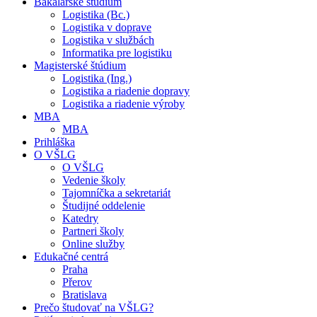
Bakalárske štúdium
Logistika (Bc.)
Logistika v doprave
Logistika v službách
Informatika pre logistiku
Magisterské štúdium
Logistika (Ing.)
Logistika a riadenie dopravy
Logistika a riadenie výroby
MBA
MBA
Prihláška
O VŠLG
O VŠLG
Vedenie školy
Tajomníčka a sekretariát
Študijné oddelenie
Katedry
Partneri školy
Online služby
Edukačné centrá
Praha
Přerov
Bratislava
Prečo študovať na VŠLG?