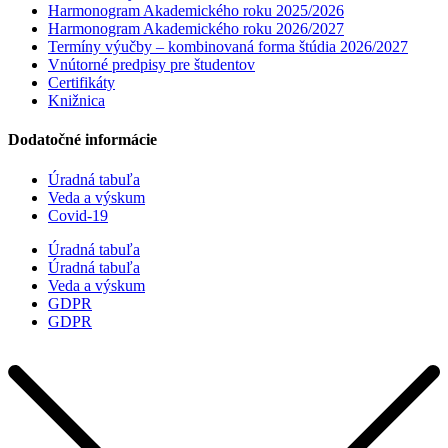
Harmonogram Akademického roku 2025/2026
Harmonogram Akademického roku 2026/2027
Termíny výučby – kombinovaná forma štúdia 2026/2027
Vnútorné predpisy pre študentov
Certifikáty
Knižnica
Dodatočné informácie
Úradná tabuľa
Veda a výskum
Covid-19
Úradná tabuľa
Úradná tabuľa
Veda a výskum
GDPR
GDPR