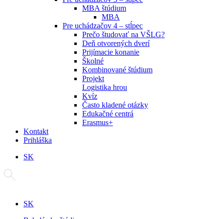
MBA štúdium
MBA
Pre uchádzačov 4 – stĺpec
Prečo študovať na VŠLG?
Deň otvorených dverí
Prijímacie konanie
Školné
Kombinované štúdium
Projekt
Logistika hrou
Kvíz
Často kladené otázky
Edukačné centrá
Erasmus+
Kontakt
Prihláška
SK
SK