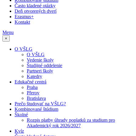
Kombinované štúdium
Často kladené otázky
Deň otvorených dverí
Erasmus+
Kontakt
Menu
×
O VŠLG
O VŠLG
Vedenie školy
Študijné oddelenie
Partneri školy
Katedry
Edukačné centrá
Praha
Přerov
Bratislava
Prečo študovať na VŠLG?
Kombinované štúdium
Školné
Rozpis platby úhrady poplatků za studium pro
Akademický rok 2026/2027
Kvíz