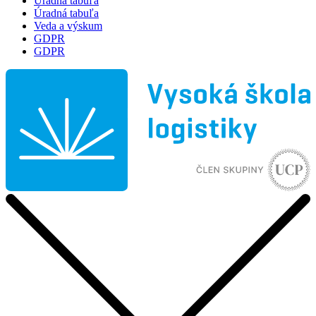
Úradná tabuľa
Úradná tabuľa
Veda a výskum
GDPR
GDPR