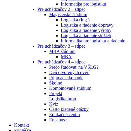
Informatika pre logistiku
Pre uchádzačov 2 – stĺpec
Magisterské štúdium
Logistika (Ing.)
Logistika a riadenie dopravy
Logistika a riadenie výroby
Logistika a riadenie služieb
Informatika pre logistiku a riadenie
Pre uchádzačov 3 – stĺpec
MBA štúdium
MBA
Pre uchádzačov 4 – stĺpec
Prečo študovať na VŠLG?
Deň otvorených dverí
Prijímacie konanie
Školné
Kombinované štúdium
Projekt
Logistika hrou
Kvíz
Často kladené otázky
Edukačné centrá
Erasmus+
Kontakt
Prihláška