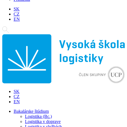
SK
CZ
EN
SK
CZ
EN
Bakalárske štúdium
Logistika (Bc.)
Logistika v doprave
Logistika v službách