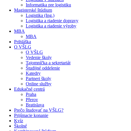
Informatika pre logistiku
Magisterské štúdium
Logistika (Ing.)
Logistika a riadenie dopravy
Logistika a riadenie výroby
MBA
MBA
Prihláška
O VŠLG
O VŠLG
Vedenie školy
Tajomníčka a sekretariát
Študijné oddelenie
Katedry
Partneri školy
Online služby
Edukačné centrá
Praha
Přerov
Bratislava
Prečo študovať na VŠLG?
Prijímacie konanie
Kvíz
Školné