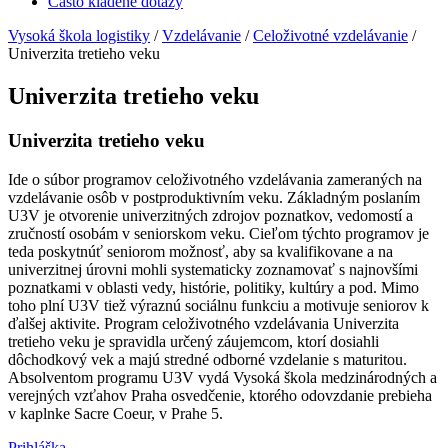
Často kladené dotazy
Vysoká škola logistiky
/
Vzdelávanie
/
Celoživotné vzdelávanie
/
Univerzita tretieho veku
Univerzita tretieho veku
Univerzita tretieho veku
Ide o súbor programov celoživotného vzdelávania zameraných na
vzdelávanie osôb v postproduktivním veku. Základným poslaním
U3V je otvorenie univerzitných zdrojov poznatkov, vedomostí a
zručností osobám v seniorskom veku. Cieľom týchto programov je
teda poskytnúť seniorom možnosť, aby sa kvalifikovane a na
univerzitnej úrovni mohli systematicky zoznamovať s najnovšími
poznatkami v oblasti vedy, histórie, politiky, kultúry a pod. Mimo
toho plní U3V tiež výraznú sociálnu funkciu a motivuje seniorov k
ďalšej aktivite. Program celoživotného vzdelávania Univerzita
tretieho veku je spravidla určený záujemcom, ktorí dosiahli
dôchodkový vek a majú stredné odborné vzdelanie s maturitou.
Absolventom programu U3V vydá Vysoká škola medzinárodných a
verejných vzťahov Praha osvedčenie, ktorého odovzdanie prebieha
v kaplnke Sacre Coeur, v Prahe 5.
Prihláška