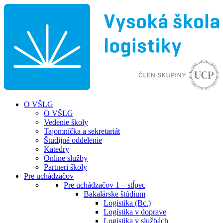
O VŠLG
O VŠLG
Vedenie školy
Tajomníčka a sekretariát
Študijné oddelenie
Katedry
Online služby
Partneri školy
Pre uchádzačov
Pre uchádzačov 1 – stĺpec
Bakalárske štúdium
Logistika (Bc.)
Logistika v doprave
Logistika v službách