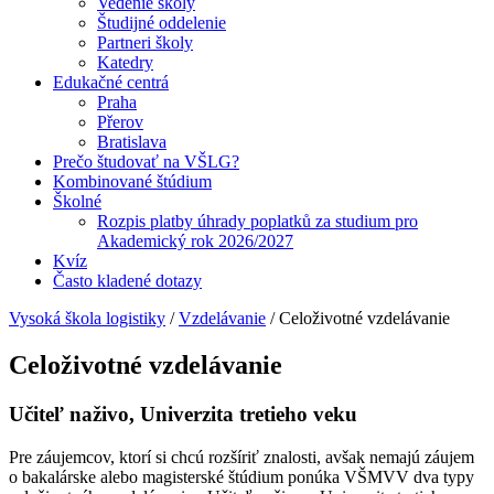
Vedenie školy
Študijné oddelenie
Partneri školy
Katedry
Edukačné centrá
Praha
Přerov
Bratislava
Prečo študovať na VŠLG?
Kombinované štúdium
Školné
Rozpis platby úhrady poplatků za studium pro
Akademický rok 2026/2027
Kvíz
Často kladené dotazy
Vysoká škola logistiky
/
Vzdelávanie
/
Celoživotné vzdelávanie
Celoživotné vzdelávanie
Učiteľ naživo, Univerzita tretieho veku
Pre záujemcov, ktorí si chcú rozšíriť znalosti, avšak nemajú záujem
o bakalárske alebo magisterské štúdium ponúka VŠMVV dva typy