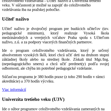
celoživotného vzdelávania - Učiteľ naživo a Univerzita tretieho
veku. V súčasnosti je možné sa zapojiť do celoživotného
vzdelávania iba na pražskej pobočke.
Učiteľ naživo
Učiteľ naživo je dvojročný program pre budúcich učiteľov (tzv.
pedagogické minimum), ktorý realizuje Vysoká škola
medzinárodných a verejných vzťahov Praha spolu s Učiteľom
naživo, z.ú. a za podpory viacerých finančných partnerov.
Ide o program celoživotného vzdelávania, ktorý je určený
absolventom vysokých škôl, ktorí chcú učiť deti na druhom stupni
základnej školy alebo na strednej škole. Získali titul Mgr./Ing.
(nepedagogického smeru) a chcú učiť predmet(y) podľa svojej
odbornosti, ale chýba im potrebné pedagogické vzdelanie.
Súčasťou programu je 380 hodín praxe (z toho 290 hodín v rámci
akreditácie) a 370 hodín výcviku.
Viac informácií
Univerzita tretieho veku (U3V)
Ide o súbor programov celoživotného vzdelávania zameraných na