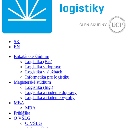
SK
EN
Bakalárske štúdium
Logistika (Bc.)
Logistika v doprave
Logistika v službách
Informatika pre logistiku
Magisterské štúdium
Logistika (Ing.)
Logistika a riadenie dopravy
Logistika a riadenie výroby
MBA
MBA
Prihláška
O VŠLG
O VŠLG