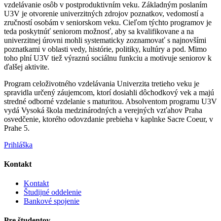
vzdelávanie osôb v postproduktivním veku. Základným poslaním
U3V je otvorenie univerzitných zdrojov poznatkov, vedomostí a
zručností osobám v seniorskom veku. Cieľom týchto programov je
teda poskytnúť seniorom možnosť, aby sa kvalifikovane a na
univerzitnej úrovni mohli systematicky zoznamovať s najnovšími
poznatkami v oblasti vedy, histórie, politiky, kultúry a pod. Mimo
toho plní U3V tiež výraznú sociálnu funkciu a motivuje seniorov k
ďalšej aktivite.
Program celoživotného vzdelávania Univerzita tretieho veku je
spravidla určený záujemcom, ktorí dosiahli dôchodkový vek a majú
stredné odborné vzdelanie s maturitou. Absolventom programu U3V
vydá Vysoká škola medzinárodných a verejných vzťahov Praha
osvedčenie, ktorého odovzdanie prebieha v kaplnke Sacre Coeur, v
Prahe 5.
Prihláška
Kontakt
Kontakt
Študijné oddelenie
Bankové spojenie
Pre študentov