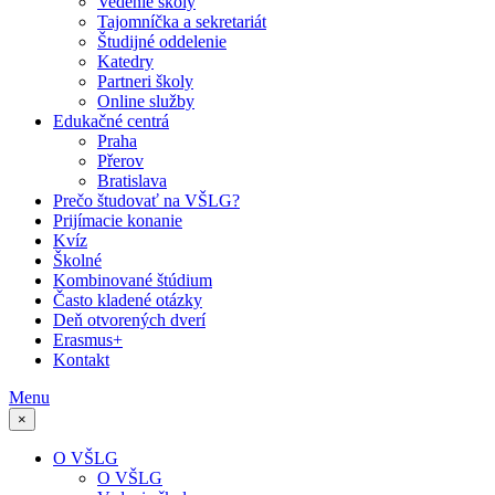
Vedenie školy
Tajomníčka a sekretariát
Študijné oddelenie
Katedry
Partneri školy
Online služby
Edukačné centrá
Praha
Přerov
Bratislava
Prečo študovať na VŠLG?
Prijímacie konanie
Kvíz
Školné
Kombinované štúdium
Často kladené otázky
Deň otvorených dverí
Erasmus+
Kontakt
Menu
×
O VŠLG
O VŠLG