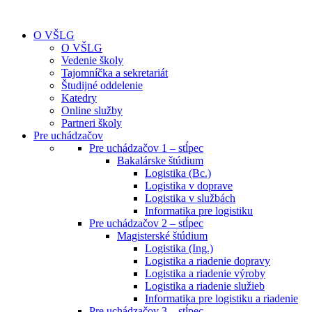
O VŠLG
O VŠLG
Vedenie školy
Tajomníčka a sekretariát
Študijné oddelenie
Katedry
Online služby
Partneri školy
Pre uchádzačov
Pre uchádzačov 1 – stĺpec
Bakalárske štúdium
Logistika (Bc.)
Logistika v doprave
Logistika v službách
Informatika pre logistiku
Pre uchádzačov 2 – stĺpec
Magisterské štúdium
Logistika (Ing.)
Logistika a riadenie dopravy
Logistika a riadenie výroby
Logistika a riadenie služieb
Informatika pre logistiku a riadenie
Pre uchádzačov 3 – stĺpec