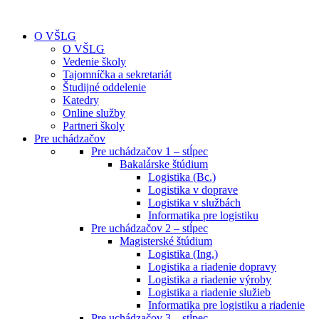
O VŠLG
O VŠLG
Vedenie školy
Tajomníčka a sekretariát
Študijné oddelenie
Katedry
Online služby
Partneri školy
Pre uchádzačov
Pre uchádzačov 1 – stĺpec
Bakalárske štúdium
Logistika (Bc.)
Logistika v doprave
Logistika v službách
Informatika pre logistiku
Pre uchádzačov 2 – stĺpec
Magisterské štúdium
Logistika (Ing.)
Logistika a riadenie dopravy
Logistika a riadenie výroby
Logistika a riadenie služieb
Informatika pre logistiku a riadenie
Pre uchádzačov 3 – stĺpec