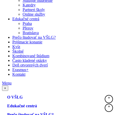
Študijné oddelenie
Katedry
Partneri školy
Online služby
Edukačné centrá
Praha
Přerov
Bratislava
Prečo študovať na VŠLG?
Prijímacie konanie
Kvíz
Školné
Kombinované štúdium
Často kladené otázky
Deň otvorených dverí
Erasmus+
Kontakt
Menu
×
O VŠLG
Edukačné centrá
Prečo študovať na VŠLG?