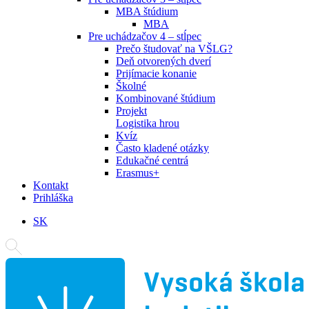
MBA štúdium
MBA
Pre uchádzačov 4 – stĺpec
Prečo študovať na VŠLG?
Deň otvorených dverí
Prijímacie konanie
Školné
Kombinované štúdium
Projekt
Logistika hrou
Kvíz
Často kladené otázky
Edukačné centrá
Erasmus+
Kontakt
Prihláška
SK