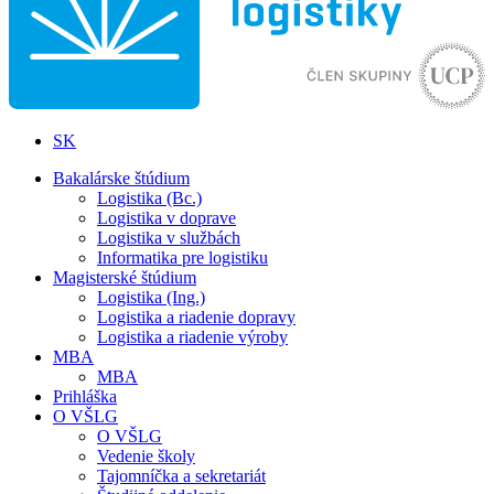
SK
Bakalárske štúdium
Logistika (Bc.)
Logistika v doprave
Logistika v službách
Informatika pre logistiku
Magisterské štúdium
Logistika (Ing.)
Logistika a riadenie dopravy
Logistika a riadenie výroby
MBA
MBA
Prihláška
O VŠLG
O VŠLG
Vedenie školy
Tajomníčka a sekretariát