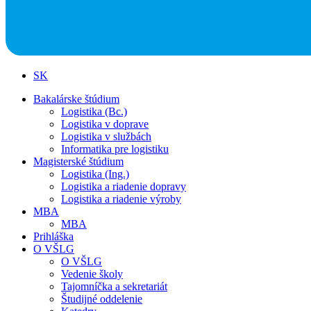
SK
Bakalárske štúdium
Logistika (Bc.)
Logistika v doprave
Logistika v službách
Informatika pre logistiku
Magisterské štúdium
Logistika (Ing.)
Logistika a riadenie dopravy
Logistika a riadenie výroby
MBA
MBA
Prihláška
O VŠLG
O VŠLG
Vedenie školy
Tajomníčka a sekretariát
Študijné oddelenie