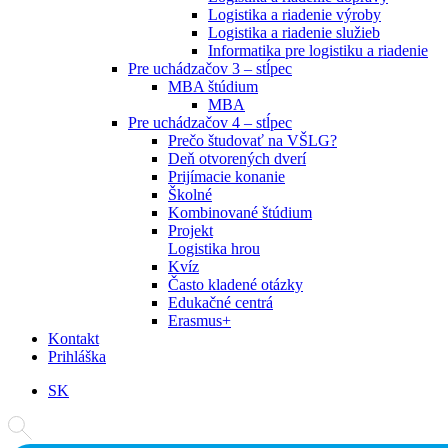
Logistika a riadenie výroby
Logistika a riadenie služieb
Informatika pre logistiku a riadenie
Pre uchádzačov 3 – stĺpec
MBA štúdium
MBA
Pre uchádzačov 4 – stĺpec
Prečo študovať na VŠLG?
Deň otvorených dverí
Prijímacie konanie
Školné
Kombinované štúdium
Projekt
Logistika hrou
Kvíz
Často kladené otázky
Edukačné centrá
Erasmus+
Kontakt
Prihláška
SK