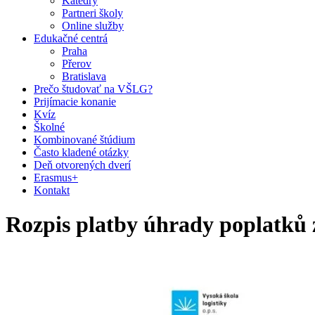
Katedry
Partneri školy
Online služby
Edukačné centrá
Praha
Přerov
Bratislava
Prečo študovať na VŠLG?
Prijímacie konanie
Kvíz
Školné
Kombinované štúdium
Často kladené otázky
Deň otvorených dverí
Erasmus+
Kontakt
Rozpis platby úhrady poplatků