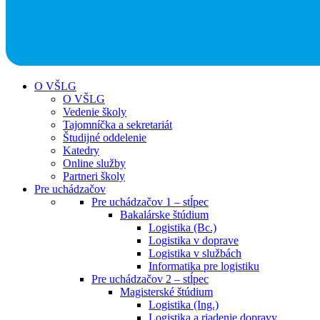
O VŠLG
O VŠLG
Vedenie školy
Tajomníčka a sekretariát
Študijné oddelenie
Katedry
Online služby
Partneri školy
Pre uchádzačov
Pre uchádzačov 1 – stĺpec
Bakalárske štúdium
Logistika (Bc.)
Logistika v doprave
Logistika v službách
Informatika pre logistiku
Pre uchádzačov 2 – stĺpec
Magisterské štúdium
Logistika (Ing.)
Logistika a riadenie dopravy