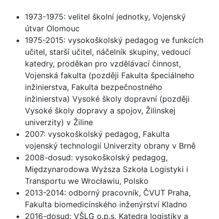
1973-1975: velitel školní jednotky, Vojenský
útvar Olomouc
1975-2015: vysokoškolský pedagog ve funkcích
učitel, starší učitel, náčelník skupiny, vedoucí
katedry, proděkan pro vzdělávací činnost,
Vojenská fakulta (později Fakulta špeciálneho
inžinierstva, Fakulta bezpečnostného
inžinierstva) Vysoké školy dopravní (později
Vysoké školy dopravy a spojov, Žilinskej
univerzity) v Žiline
2007: vysokoškolský pedagog, Fakulta
vojenský technologií Univerzity obrany v Brně
2008-dosud: vysokoškolský pedagog,
Międzynarodowa Wyższa Szkoła Logistyki i
Transportu we Wrocławiu, Polsko
2013-2014: odborný pracovník, ČVUT Praha,
Fakulta biomedicínského inženýrství Kladno
2016-dosud: VŠLG o.p.s. Katedra logistiky a