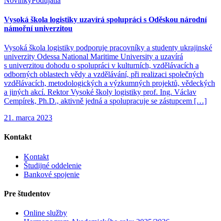
Novinky
Podujatia
Vysoká škola logistiky uzavírá spolupráci s Oděskou národní
námořní univerzitou
Vysoká škola logistiky podporuje pracovníky a studenty ukrajinské
univerzity Odessa National Maritime University a uzavírá
s univerzitou dohodu o spolupráci v kulturních, vzdělávacích a
odborných oblastech vědy a vzdělávání, při realizaci společných
vzdělávacích, metodologických a výzkumných projektů, vědeckých
a jiných akcí. Rektor Vysoké školy logistiky prof. Ing. Václav
Cempírek, Ph.D., aktivně jedná a spolupracuje se zástupcem […]
21. marca 2023
Kontakt
Kontakt
Študijné oddelenie
Bankové spojenie
Pre študentov
Online služby