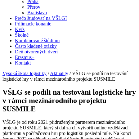
Praha
Přerov
Bratislava
Prečo študovať na VŠLG?
Prijímacie konanie
Kvíz
Školné
Kombinované štúdium
Často kladené otázky
Deň otvorených dverí
Erasmus+
Kontakt
Vysoká škola logistiky
/
Aktuality
/
VŠLG se podílí na testování
logistické hry v rámci mezinárodního projektu SUSMILE
VŠLG se podílí na testování logistické hry
v rámci mezinárodního projektu
SUSMILE
VŠLG je od roku 2021 přidruženým partnerem mezinárodního
projektu SUSMILE, který si dal za cíl vytvořit online vzdělávací
platformu a počítačovou hru pro logistiku poslední míle. Na konci
června 2022 se někteří vyučující účastnili testování vzdělávací