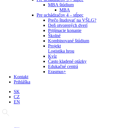
MBA štúdium
MBA
Pre uchádzačov 4 – stĺpec
Prečo študovať na VŠLG?
Deň otvorených dverí
Prijímacie konanie
Školné
Kombinované štúdium
Projekt
Logistika hrou
Kvíz
Často kladené otázky
Edukačné centrá
Erasmus+
Kontakt
Prihláška
SK
CZ
EN