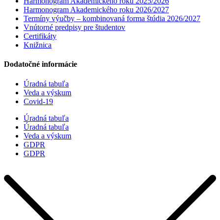
Harmonogram Akademického roku 2025/2026
Harmonogram Akademického roku 2026/2027
Termíny výučby – kombinovaná forma štúdia 2026/2027
Vnútorné predpisy pre študentov
Certifikáty
Knižnica
Dodatočné informácie
Úradná tabuľa
Veda a výskum
Covid-19
Úradná tabuľa
Úradná tabuľa
Veda a výskum
GDPR
GDPR