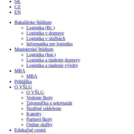
SK
CZ
EN
Bakalárske štúdium
Logistika (Bc.)
Logistika v doprave
Logistika v službách
Informatika pre logistiku
Magisterské štúdium
Logistika (Ing.)
Logistika a riadenie dopravy
Logistika a riadenie výroby
MBA
MBA
Prihláška
O VŠLG
O VŠLG
Vedenie školy
Tajomníčka a sekretariát
Študijné oddelenie
Katedry
Partneri školy
Online služby
Edukačné centrá