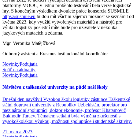
platformy MOOC, v lednu proběhlo testování beta verze logistické
hry. S konečným výsledkem dvouleté práce konsorcia SUSMILE
https://susmile.eu
budou mít všichni zájemci možnost se seznámit od
května 2023, kdy využití vytvořených materiálů a nástrojů pro
výuku logistiky poslední míle bude pro uživatele v několika
jazykových mutacích a zdarma.
Mgr. Veronika Matějíčková
Odborný asistent a Erasmus institucionální koordinátor
Novinky
Podujatia
Späť na aktuality
Novinky
Podujatia
Návštěva z taškenské univerzity na půdě naší školy
Dnešní den navštívil Vysokou školu logistiky zástupce Taškentské
státní dopravní univerzity z Republiky Uzbekistán, prorektor pro
mezinárodní spolupráci, doktor ekonomie, profesor Khatamovič
Bakhodir Turaev. Tématem setkání byla výměna zkušeností s
vysokoškolskou výukou, možnosti spolupráce i studentské aktivity.
21. marca 2023