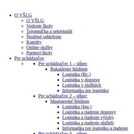
O VŠLG
O VŠLG
Vedenie školy
Tajomníčka a sekretariát
Študijné oddelenie
Katedry
Online služby
Partneri školy
Pre uchádzačov
Pre uchádzačov 1 – stĺpec
Bakalárske štúdium
Logistika (Bc.)
Logistika v doprave
Logistika v službách
Informatika pre logistiku
Pre uchádzačov 2 – stĺpec
Magisterské štúdium
Logistika (Ing.)
Logistika a riadenie dopravy
Logistika a riadenie výroby
Logistika a riadenie služieb
Informatika pre logistiku a riadenie
Pre uchádzačov 3 – stĺpec