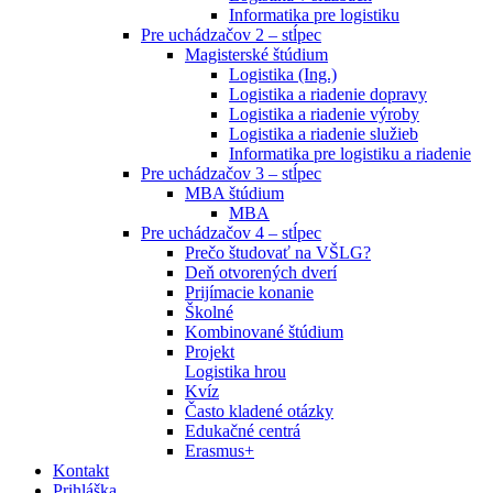
Informatika pre logistiku
Pre uchádzačov 2 – stĺpec
Magisterské štúdium
Logistika (Ing.)
Logistika a riadenie dopravy
Logistika a riadenie výroby
Logistika a riadenie služieb
Informatika pre logistiku a riadenie
Pre uchádzačov 3 – stĺpec
MBA štúdium
MBA
Pre uchádzačov 4 – stĺpec
Prečo študovať na VŠLG?
Deň otvorených dverí
Prijímacie konanie
Školné
Kombinované štúdium
Projekt
Logistika hrou
Kvíz
Často kladené otázky
Edukačné centrá
Erasmus+
Kontakt
Prihláška