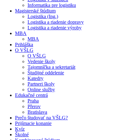
Informatika pre logistiku
Magisterské štúdium
Logistika (Ing.)
Logistika a riadenie dopravy
Logistika a riadenie výroby
MBA
MBA
Prihláška
O VŠLG
O VŠLG
Vedenie školy
Tajomníčka a sekretariát
Študijné oddelenie
Katedry
Partneri školy
Online služby
Edukačné centrá
Praha
Přerov
Bratislava
Prečo študovať na VŠLG?
Prijímacie konanie
Kvíz
Školné