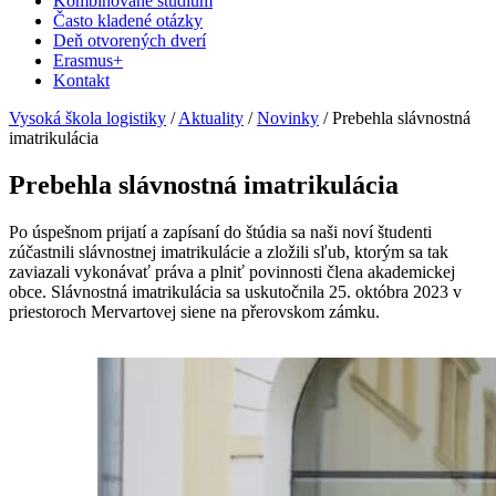
Kombinované štúdium
Často kladené otázky
Deň otvorených dverí
Erasmus+
Kontakt
Vysoká škola logistiky
/
Aktuality
/
Novinky
/
Prebehla slávnostná
imatrikulácia
Prebehla slávnostná imatrikulácia
Po úspešnom prijatí a zapísaní do štúdia sa naši noví študenti
zúčastnili slávnostnej imatrikulácie a zložili sľub, ktorým sa tak
zaviazali vykonávať práva a plniť povinnosti člena akademickej
obce. Slávnostná imatrikulácia sa uskutočnila 25. októbra 2023 v
priestoroch Mervartovej siene na přerovskom zámku.