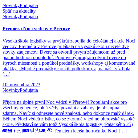
Novinky
Podujatia
Späť na aktuality
Novinky
Podujatia
Premiéra Noci vedcov v Prerove
Vysoká škola logistiky sa prvýkrát zapojila do celoštátnej akcie Noci
vedcov. Premiéra v Prerove prilákala na vysokú školu necelé dve
stovky záujemcov. Dvere sa otvorili prvým záujemcom už pred
piatou hodinou popoludní. Pripravený program otvoril dvere do
štyroch miestností a ponúkol prednášky, workshopy aj komentované
ukážky. „Mnohé prednášky končili potleskom, aj na náš kvíz bola
[…]
10. novembra 2023
Novinky
Podujatia
Přijďte na úplně první Noc vědců v Přerově! Populární akce pro
všechny generace, plná vědy, poznání a zábavy, je přístupná
zdarma. Navíc si odnesete nové znalosti, nebo dokonce malý dárek.
Během Noci vědců zjistíte, co se zkoumá v jediné přerovské vysoké
škole. Představí se vám totiž Vysoká škola logistiky (Palackého 25)
🚌🚂✈️🚢🚦🛤🛒📦🚛. 🤫 Tématem letošního ročníku Noci […]