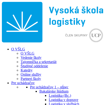
O VŠLG
O VŠLG
Vedenie školy
Tajomníčka a sekretariát
Študijné oddelenie
Katedry
Online služby
Partneri školy
Pre uchádzačov
Pre uchádzačov 1 – stĺpec
Bakalárske štúdium
Logistika (Bc.)
Logistika v doprave
Logistika v službách