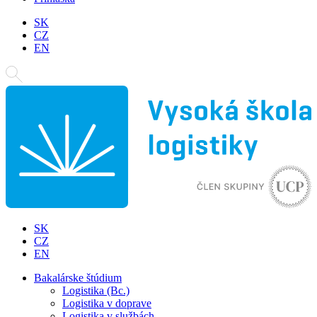
SK
CZ
EN
SK
CZ
EN
Bakalárske štúdium
Logistika (Bc.)
Logistika v doprave
Logistika v službách