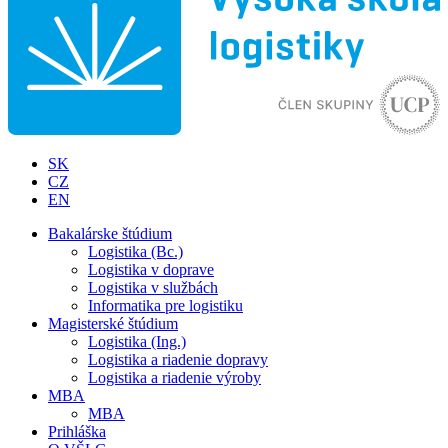
SK
CZ
EN
Bakalárske štúdium
Logistika (Bc.)
Logistika v doprave
Logistika v službách
Informatika pre logistiku
Magisterské štúdium
Logistika (Ing.)
Logistika a riadenie dopravy
Logistika a riadenie výroby
MBA
MBA
Prihláška