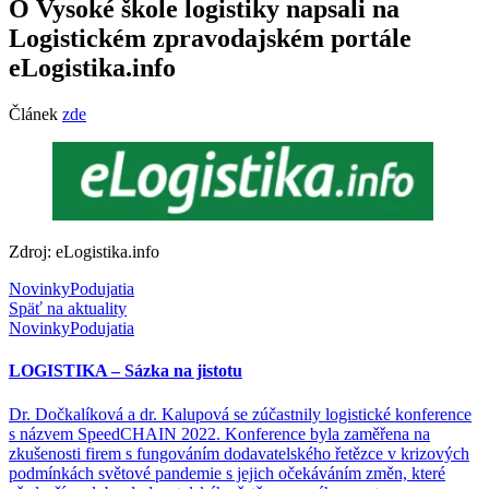
O Vysoké škole logistiky napsali na
Logistickém zpravodajském portále
eLogistika.info
Článek
zde
Zdroj: eLogistika.info
Novinky
Podujatia
Späť na aktuality
Novinky
Podujatia
LOGISTIKA – Sázka na jistotu
Dr. Dočkalíková a dr. Kalupová se zúčastnily logistické konference
s názvem SpeedCHAIN 2022. Konference byla zaměřena na
zkušenosti firem s fungováním dodavatelského řetězce v krizových
podmínkách světové pandemie s jejich očekáváním změn, které