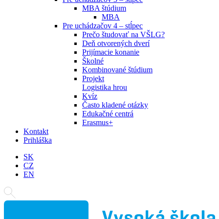
MBA štúdium
MBA
Pre uchádzačov 4 – stĺpec
Prečo študovať na VŠLG?
Deň otvorených dverí
Prijímacie konanie
Školné
Kombinované štúdium
Projekt
Logistika hrou
Kvíz
Často kladené otázky
Edukačné centrá
Erasmus+
Kontakt
Prihláška
SK
CZ
EN