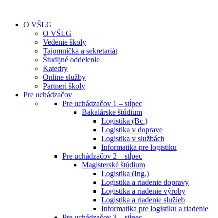
O VŠLG
O VŠLG
Vedenie školy
Tajomníčka a sekretariát
Študijné oddelenie
Katedry
Online služby
Partneri školy
Pre uchádzačov
Pre uchádzačov 1 – stĺpec
Bakalárske štúdium
Logistika (Bc.)
Logistika v doprave
Logistika v službách
Informatika pre logistiku
Pre uchádzačov 2 – stĺpec
Magisterské štúdium
Logistika (Ing.)
Logistika a riadenie dopravy
Logistika a riadenie výroby
Logistika a riadenie služieb
Informatika pre logistiku a riadenie
Pre uchádzačov 3 – stĺpec