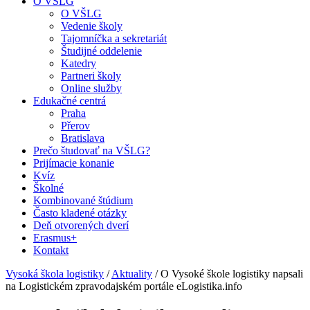
O VŠLG
O VŠLG
Vedenie školy
Tajomníčka a sekretariát
Študijné oddelenie
Katedry
Partneri školy
Online služby
Edukačné centrá
Praha
Přerov
Bratislava
Prečo študovať na VŠLG?
Prijímacie konanie
Kvíz
Školné
Kombinované štúdium
Často kladené otázky
Deň otvorených dverí
Erasmus+
Kontakt
Vysoká škola logistiky
/
Aktuality
/
O Vysoké škole logistiky napsali
na Logistickém zpravodajském portále eLogistika.info