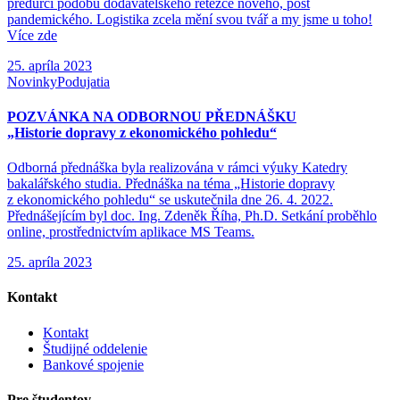
předurčí podobu dodavatelského řetězce nového, post
pandemického. Logistika zcela mění svou tvář a my jsme u toho!
Více zde
25. apríla 2023
Novinky
Podujatia
POZVÁNKA NA ODBORNOU PŘEDNÁŠKU
„Historie dopravy z ekonomického pohledu“
Odborná přednáška byla realizována v rámci výuky Katedry
bakalářského studia. Přednáška na téma „Historie dopravy
z ekonomického pohledu“ se uskutečnila dne 26. 4. 2022.
Přednášejícím byl doc. Ing. Zdeněk Říha, Ph.D. Setkání proběhlo
online, prostřednictvím aplikace MS Teams.
25. apríla 2023
Kontakt
Kontakt
Študijné oddelenie
Bankové spojenie
Pre študentov