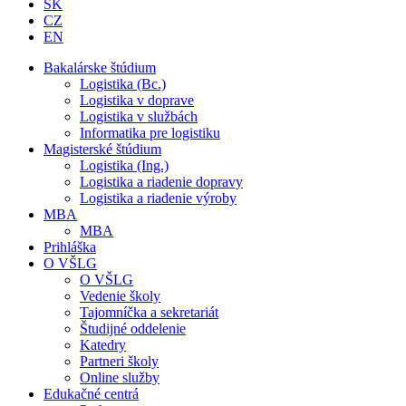
SK
CZ
EN
Bakalárske štúdium
Logistika (Bc.)
Logistika v doprave
Logistika v službách
Informatika pre logistiku
Magisterské štúdium
Logistika (Ing.)
Logistika a riadenie dopravy
Logistika a riadenie výroby
MBA
MBA
Prihláška
O VŠLG
O VŠLG
Vedenie školy
Tajomníčka a sekretariát
Študijné oddelenie
Katedry
Partneri školy
Online služby
Edukačné centrá