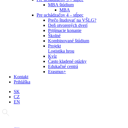
MBA štúdium
MBA
Pre uchádzačov 4 – stĺpec
Prečo študovať na VŠLG?
Deň otvorených dverí
Prijímacie konanie
Školné
Kombinované štúdium
Projekt
Logistika hrou
Kvíz
Často kladené otázky
Edukačné centrá
Erasmus+
Kontakt
Prihláška
SK
CZ
EN