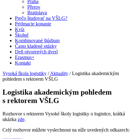
Praha
Přerov
Bratislava
Prečo študovať na VŠLG?
Prijímacie konanie
Kvíz
Školné
Kombinované štúdium
Často kladené otázky
Deň otvorených dverí
Erasmus+
Kontakt
Vysoká škola logistiky
/
Aktuality
/
Logistika akademickým
pohledem s rektorem VŠLG
Logistika akademickým pohledem
s rektorem VŠLG
Rozhovor s rektorem Vysoké školy logistiky o logistice, krátká
ukázka
zde
.
Celý rozhovor můžete vyslechnout na níže uvedených odkazech: