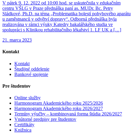
V pátek 9. 12. 2022 od 10:00 hod. se uskutečnila v edukačním
centru VŠLG v Praze přednáška paní as. MUDr. Bc. Petry
Sládkové, Ph.D. na téma „Problematika bolestí pohybového aparátu
u zaměstnanců v odvětví dopravy“. Odborná přednáška byla
realizována v rámci výuky Katedry bakalářského studia ve
spolupráci s Klinikou rehabilitačního lékařství 1. LF UK a […]
21. marca 2023
Kontakt
Kontakt
Študijné oddelenie
Bankové spojenie
Pre študentov
Online služby
Harmonogram Akademického roku 2025/2026
Harmonogram Akademického roku 2026/2027
Termíny výučby – kombinovaná forma štúdia 2026/2027
Vnútorné predpisy pre študentov
Certifikáty
Knižnica