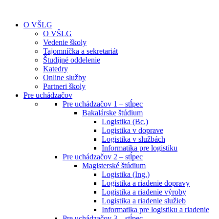
O VŠLG
O VŠLG
Vedenie školy
Tajomníčka a sekretariát
Študijné oddelenie
Katedry
Online služby
Partneri školy
Pre uchádzačov
Pre uchádzačov 1 – stĺpec
Bakalárske štúdium
Logistika (Bc.)
Logistika v doprave
Logistika v službách
Informatika pre logistiku
Pre uchádzačov 2 – stĺpec
Magisterské štúdium
Logistika (Ing.)
Logistika a riadenie dopravy
Logistika a riadenie výroby
Logistika a riadenie služieb
Informatika pre logistiku a riadenie
Pre uchádzačov 3 – stĺpec