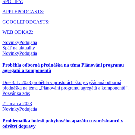
SPOTIFY:
APPLEPODCASTS:
GOOGLEPODCASTS:
WEB ODKAZ:
Novinky
Podujatia
Späť na aktuality
Novinky
Podujatia
Proběhla odborná přednáška na téma Plánování programu
agregátů a komponentů
Dne 3. 1. 2023 proběhla v prostorách školy vyžádaná odborná
přednáška na téma „Plánování programu agregátů a komponentů“.
Pozvánka zde:
21. marca 2023
Novinky
Podujatia
Problematika bolestí pohybového aparátu u zaměstnanců v
odvětví dopravy