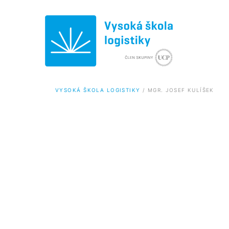
VYSOKÁ ŠKOLA LOGISTIKY
 / 
MGR. JOSEF KULÍŠEK
Bakalárske štúdium
Magist
Logistika (Bc.)
Logistika 
Logistika v doprave
Logistika 
Logistika v službách
Logistika 
Informatika pre logistiku
Logistika 
Informatik