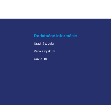
Kvíz
Často kladené otázky
Edukačné centrá
Dodatočné informácie
Erasmus+
Úradná tabuľa
Veda a výskum
Covid-19