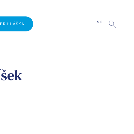
SK
PRIHLÁŠKA
Prečo študovať na VŠLG?
íšek
Deň otvorených dverí
Prijímacie konanie
Školné
Kombinované štúdium
Projekt
z
Logistika hrou