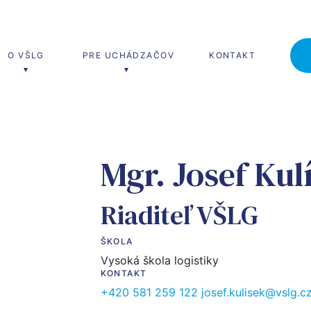
O VŠLG
PRE UCHÁDZAČOV
KONTAKT
erské štúdium
MBA štúdium
Mgr. Josef Kul
(Ing.)
MBA
a riadenie dopravy
Riaditeľ VŠLG
a riadenie výroby
ŠKOLA
a riadenie služieb
Vysoká škola logistiky
KONTAKT
a pre logistiku a riadenie
+420 581 259 122
josef.kulisek@vslg.c