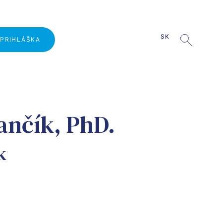
SK
PRIHLÁŠKA
Prečo študovať na VŠLG?
ančík, PhD.
Deň otvorených dverí
Prijímacie konanie
k
Školné
Kombinované štúdium
Projekt
Logistika hrou