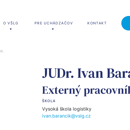
O VŠLG
PRE UCHÁDZAČOV
KONTAKT
HD.
erské štúdium
MBA štúdium
JUDr. Ivan Bar
(Ing.)
MBA
a riadenie dopravy
Externý pracovní
a riadenie výroby
ŠKOLA
a riadenie služieb
Vysoká škola logistiky
ivan.barancik@vslg.cz
a pre logistiku a riadenie