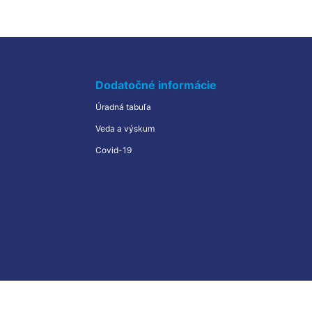
Kvíz
Často kladené otázky
Edukačné centrá
Dodatočné informácie
Erasmus+
Úradná tabuľa
Veda a výskum
Covid-19