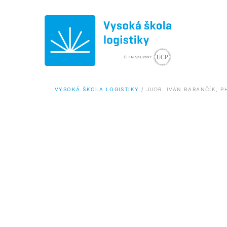
VYSOKÁ ŠKOLA LOGISTIKY
 / 
JUDR. IVAN BARANČÍK, P
Bakalárske štúdium
Magist
Logistika (Bc.)
Logistika 
Logistika v doprave
Logistika 
Logistika v službách
Logistika 
Informatika pre logistiku
Logistika 
Informatik