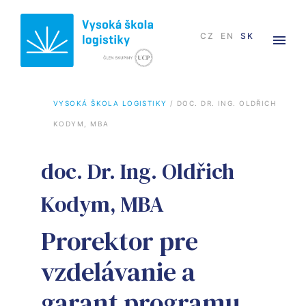
CZ
EN
SK
VYSOKÁ ŠKOLA LOGISTIKY
 / 
DOC. DR. ING. OLDŘICH 
KODYM, MBA
doc. Dr. Ing. Oldřich
Kodym, MBA
Prorektor pre
vzdelávanie a
garant programu