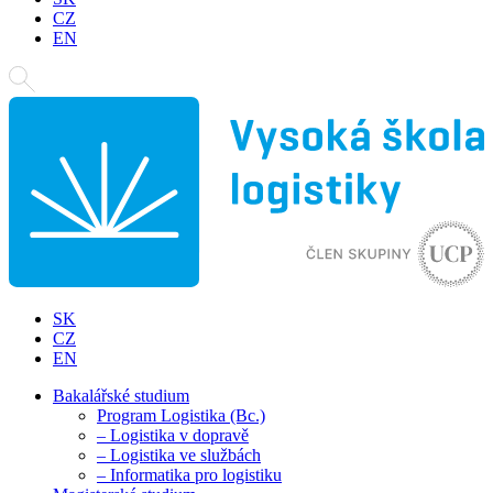
CZ
EN
SK
CZ
EN
Bakalářské studium
Program Logistika (Bc.)
– Logistika v dopravě
– Logistika ve službách
– Informatika pro logistiku