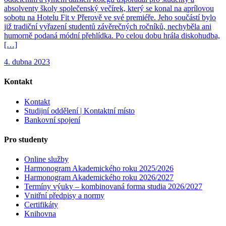
absolventy školy společenský večírek, který se konal na aprílovou
sobotu na Hotelu Fit v Přerově ve své premiéře. Jeho součástí bylo
již tradiční vyřazení studentů závěrečných ročníků, nechyběla ani
humorně podaná módní přehlídka. Po celou dobu hrála diskohudba,
[…]
4. dubna 2023
Kontakt
Kontakt
Studijní oddělení | Kontaktní místo
Bankovní spojení
Pro studenty
Online služby
Harmonogram Akademického roku 2025/2026
Harmonogram Akademického roku 2026/2027
Termíny výuky – kombinovaná forma studia 2026/2027
Vnitřní předpisy a normy
Certifikáty
Knihovna