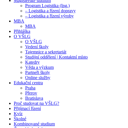
Magisterské studium
Program Logistika (Ing.)
– Logistika a řízení dopravy
– Logistika a řízení výroby
MBA
MBA
Přihláška
O VŠLG
O VŠLG
Vedení školy
Tajemnice a sekretariát
Studijní oddělení | Kontaktní místo
Katedry
Věda a výzkum
Partneři školy
Online služby
Edukační centra
Praha
Přerov
Bratislava
Proč studovat na VŠLG?
Přijímací řízení
Kvíz
Školné
Kombinované studium