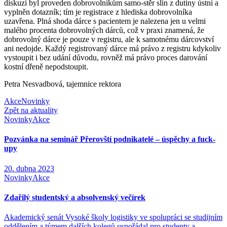
diskuzi byl proveden dobrovolníkům samo-stěr slin z dutiny ústní a
vyplněn dotazník; tím je registrace z hlediska dobrovolníka
uzavřena. Plná shoda dárce s pacientem je nalezena jen u velmi
malého procenta dobrovolných dárců, což v praxi znamená, že
dobrovolný dárce je pouze v registru, ale k samotnému dárcovství
ani nedojde. Každý registrovaný dárce má právo z registru kdykoliv
vystoupit i bez udání důvodu, rovněž má právo proces darování
kostní dřeně nepodstoupit.
Petra Nesvadbová, tajemnice rektora
Akce
Novinky
Zpět na aktuality
Novinky
Akce
Pozvánka na seminář Přerovští podnikatelé – úspěchy a fuck-
upy
20. dubna 2023
Novinky
Akce
Zdařilý studentský a absolvenský večírek
Akademický senát Vysoké školy logistiky ve spolupráci se studijním
oddělením a týmem dalších kolegů uspořádal pro studenty a