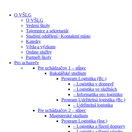
O VŠLG
O VŠLG
Vedení školy
Tajemnice a sekretariát
Studijní oddělení | Kontaktní místo
Katedry
Věda a výzkum
Online služby
Partneři školy
Pro uchazeče
Pre uchádzačov 1 – stĺpec
Bakalářské studium
Program Logistika (Bc.)
– Logistika v dopravě
– Logistika ve službách
– Informatika pro logistiku
Program Udržitelná logistika (Bc.)
– Udržitelná logistika
Pre uchádzačov 2 – stĺpec
Magisterské studium
Program Logistika (Ing.)
– Logistika a řízení dopravy
– Logistika a řízení výroby