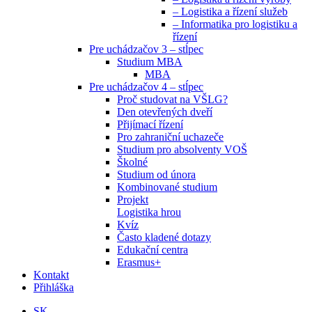
– Logistika a řízení služeb
– Informatika pro logistiku a
řízení
Pre uchádzačov 3 – stĺpec
Studium MBA
MBA
Pre uchádzačov 4 – stĺpec
Proč studovat na VŠLG?
Den otevřených dveří
Přijímací řízení
Pro zahraniční uchazeče
Studium pro absolventy VOŠ
Školné
Studium od února
Kombinované studium
Projekt
Logistika hrou
Kvíz
Často kladené dotazy
Edukační centra
Erasmus+
Kontakt
Přihláška
SK