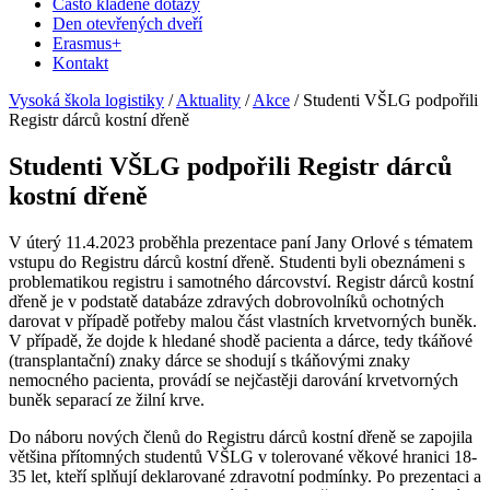
Často kladené dotazy
Den otevřených dveří
Erasmus+
Kontakt
Vysoká škola logistiky
/
Aktuality
/
Akce
/
Studenti VŠLG podpořili
Registr dárců kostní dřeně
Studenti VŠLG podpořili Registr dárců
kostní dřeně
V úterý 11.4.2023 proběhla prezentace paní Jany Orlové s tématem
vstupu do Registru dárců kostní dřeně. Studenti byli obeznámeni s
problematikou registru i samotného dárcovství. Registr dárců kostní
dřeně je v podstatě databáze zdravých dobrovolníků ochotných
darovat v případě potřeby malou část vlastních krvetvorných buněk.
V případě, že dojde k hledané shodě pacienta a dárce, tedy tkáňové
(transplantační) znaky dárce se shodují s tkáňovými znaky
nemocného pacienta, provádí se nejčastěji darování krvetvorných
buněk separací ze žilní krve.
Do náboru nových členů do Registru dárců kostní dřeně se zapojila
většina přítomných studentů VŠLG v tolerované věkové hranici 18-
35 let, kteří splňují deklarované zdravotní podmínky. Po prezentaci a