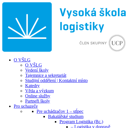
O VŠLG
O VŠLG
Vedení školy
Tajemnice a sekretariát
Studijní oddělení | Kontaktní místo
Katedry
Věda a výzkum
Online služby
Partneři školy
Pro uchazeče
Pre uchádzačov 1 – stĺpec
Bakalářské studium
Program Logistika (Bc.)
– Logistika v dopravě