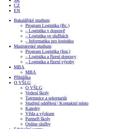
SK
CZ
EN
Bakalářské studium
Program Logistika (Bc.)
– Logistika v dopravě
– Logistika ve službách
– Informatika pro logistiku
Magisterské studium
Program Logistika (Ing.)
– Logistika a řízení dopravy
– Logistika a řízení výroby
MBA
MBA
Přihláška
O VŠLG
O VŠLG
Vedení školy
Tajemnice a sekretariát
Studijní oddělení | Kontaktní místo
Katedry
Věda a výzkum
Partneři školy
Online služby