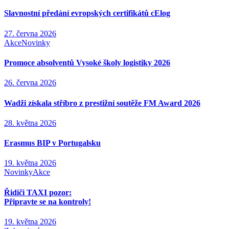
Slavnostní předání evropských certifikátů cElog
27. června 2026
Akce
Novinky
Promoce absolventů Vysoké školy logistiky 2026
26. června 2026
Wadži získala stříbro z prestižní soutěže FM Award 2026
28. května 2026
Erasmus BIP v Portugalsku
19. května 2026
Novinky
Akce
Řidiči TAXI pozor:
Připravte se na kontroly!
19. května 2026