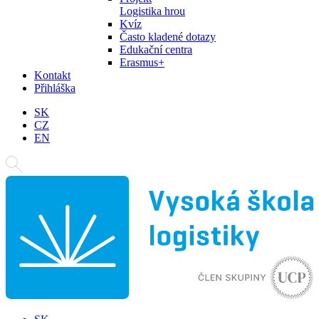
Logistika hrou
Kvíz
Často kladené dotazy
Edukační centra
Erasmus+
Kontakt
Přihláška
SK
CZ
EN