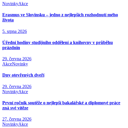
Novinky
Akce
Erasmus ve Slovinsku – jedno z nejlepších rozhodnutí mého
života
5. srpna 2026
Úřední hodiny studijního oddělení a knihovny v průběhu
prázdnin
29. června 2026
Akce
Novinky
Dny otevřených dveří
29. června 2026
Novinky
Akce
První ročník soutěže o nejlepší bakalářské a diplomové práce
zná své vítěze
27. června 2026
Novinky
Akce