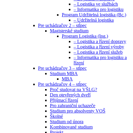
– Logistika ve službách
– Informatika pro logistiku
Program Udržitelná logistika (Bc.)
– Udržitelná logistika
Pre uchádzačov 2 – stĺpec
Magisterské studium
Program Logistika (Ing.)
– Logistika a řízení dopravy
– Logistika a řízení výroby
– Logistika a řízení služeb
– Informatika pro logistiku a
řízení
Pre uchádzačov 3 – stĺpec
Studium MBA
MBA
Pre uchádzačov 4 – stĺpec
Proč studovat na VŠLG?
Den otevřených dveří
Přijímací řízení
Pro zahraniční uchazeče
Studium pro absolventy VOŠ
Školné
Studium od února
Kombinované studium
Projekt