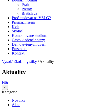
Edukační centra
Praha
Přerov
Bratislava
Proč studovat na VŠLG?
Přijímací řízení
Kvíz
Školné
Kombinované studium
Často kladené dotazy
Den otevřených dveří
Erasmus+
Kontakt
Vysoká škola logistiky
/
Aktuality
Aktuality
Filtr
×
Kategorie
Novinky
Akce