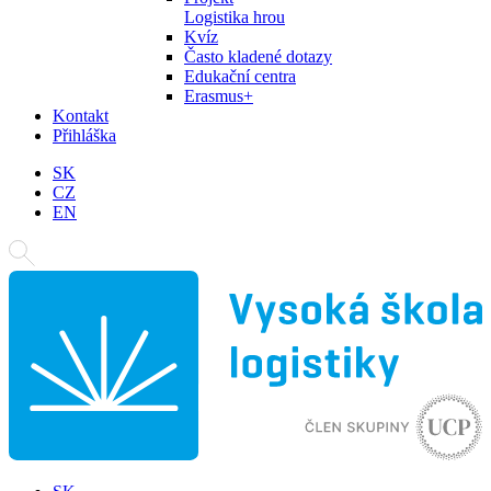
Logistika hrou
Kvíz
Často kladené dotazy
Edukační centra
Erasmus+
Kontakt
Přihláška
SK
CZ
EN