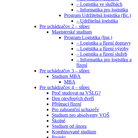
– Logistika ve službách
– Informatika pro logistiku
Program Udržitelná logistika (Bc.)
– Udržitelná logistika
Pre uchádzačov 2 – stĺpec
Magisterské studium
Program Logistika (Ing.)
– Logistika a řízení dopravy
– Logistika a řízení výroby
– Logistika a řízení služeb
– Informatika pro logistiku a
řízení
Pre uchádzačov 3 – stĺpec
Studium MBA
MBA
Pre uchádzačov 4 – stĺpec
Proč studovat na VŠLG?
Den otevřených dveří
Přijímací řízení
Pro zahraniční uchazeče
Studium pro absolventy VOŠ
Školné
Studium od února
Kombinované studium
Projekt