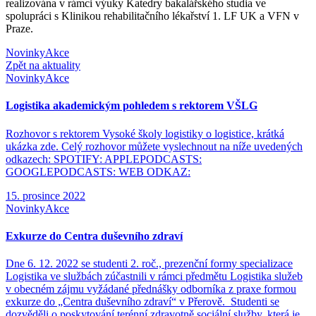
realizována v rámci výuky Katedry bakalářského studia ve
spolupráci s Klinikou rehabilitačního lékařství 1. LF UK a VFN v
Praze.
Novinky
Akce
Zpět na aktuality
Novinky
Akce
Logistika akademickým pohledem s rektorem VŠLG
Rozhovor s rektorem Vysoké školy logistiky o logistice, krátká
ukázka zde. Celý rozhovor můžete vyslechnout na níže uvedených
odkazech: SPOTIFY: APPLEPODCASTS:
GOOGLEPODCASTS: WEB ODKAZ:
15. prosince 2022
Novinky
Akce
Exkurze do Centra duševního zdraví
Dne 6. 12. 2022 se studenti 2. roč., prezenční formy specializace
Logistika ve službách zúčastnili v rámci předmětu Logistika služeb
v obecném zájmu vyžádané přednášky odborníka z praxe formou
exkurze do „Centra duševního zdraví“ v Přerově. Studenti se
dozvěděli o poskytování terénní zdravotně sociální služby, která je