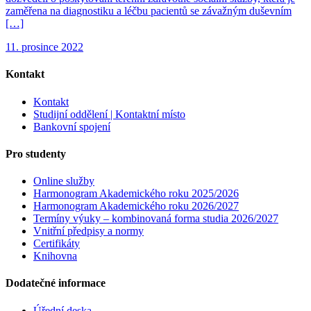
zaměřena na diagnostiku a léčbu pacientů se závažným duševním
[…]
11. prosince 2022
Kontakt
Kontakt
Studijní oddělení | Kontaktní místo
Bankovní spojení
Pro studenty
Online služby
Harmonogram Akademického roku 2025/2026
Harmonogram Akademického roku 2026/2027
Termíny výuky – kombinovaná forma studia 2026/2027
Vnitřní předpisy a normy
Certifikáty
Knihovna
Dodatečné informace
Úřední deska