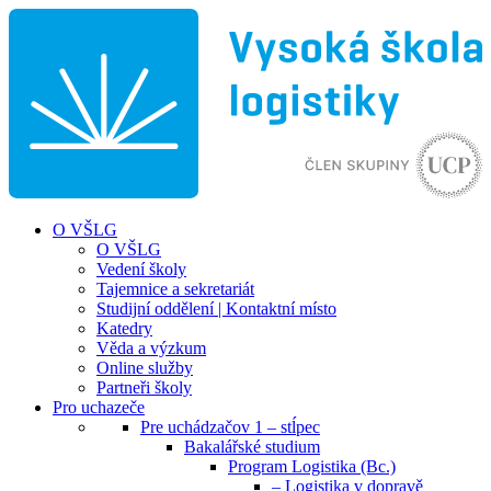
O VŠLG
O VŠLG
Vedení školy
Tajemnice a sekretariát
Studijní oddělení | Kontaktní místo
Katedry
Věda a výzkum
Online služby
Partneři školy
Pro uchazeče
Pre uchádzačov 1 – stĺpec
Bakalářské studium
Program Logistika (Bc.)
– Logistika v dopravě