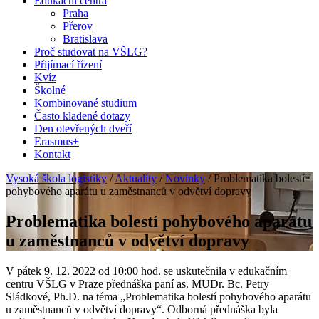
Edukační centra
Praha
Přerov
Bratislava
Proč studovat na VŠLG?
Přijímací řízení
Kvíz
Školné
Kombinované studium
Často kladené dotazy
Den otevřených dveří
Erasmus+
Kontakt
Vysoká škola logistiky
/
Aktuality
/
Novinky
/
Problematika bolestí
pohybového aparátu u zaměstnanců v odvětví dopravy
Problematika bolestí pohybového aparátu
u zaměstnanců v odvětví dopravy
V pátek 9. 12. 2022 od 10:00 hod. se uskutečnila v edukačním
centru VŠLG v Praze přednáška paní as. MUDr. Bc. Petry
Sládkové, Ph.D. na téma „Problematika bolestí pohybového aparátu
u zaměstnanců v odvětví dopravy“. Odborná přednáška byla