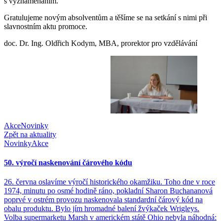
s vyznamenáním.
Gratulujeme novým absolventům a těšíme se na setkání s nimi při
slavnostním aktu promoce.
doc. Dr. Ing. Oldřich Kodym, MBA, prorektor pro vzdělávání
Akce
Novinky
Zpět na aktuality
Novinky
Akce
50. výročí naskenování čárového kódu
26. června oslavíme výročí historického okamžiku. Toho dne v roce
1974, minutu po osmé hodině ráno, pokladní Sharon Buchananová
poprvé v ostrém provozu naskenovala standardní čárový kód na
obalu produktu. Bylo jím hromadné balení žvýkaček Wrigleys.
Volba supermarketu Marsh v americkém státě Ohio nebyla náhodná: