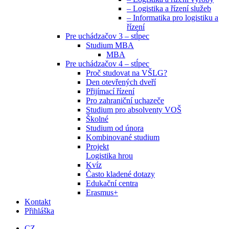
– Logistika a řízení služeb
– Informatika pro logistiku a
řízení
Pre uchádzačov 3 – stĺpec
Studium MBA
MBA
Pre uchádzačov 4 – stĺpec
Proč studovat na VŠLG?
Den otevřených dveří
Přijímací řízení
Pro zahraniční uchazeče
Studium pro absolventy VOŠ
Školné
Studium od února
Kombinované studium
Projekt
Logistika hrou
Kvíz
Často kladené dotazy
Edukační centra
Erasmus+
Kontakt
Přihláška
CZ