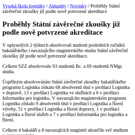
Vysoká škola logistiky
/
Aktuality
/
Novinky
/
Proběhly Státní
závěrečné zkoušky již podle nově potvrzené akreditace
Proběhly Státní závěrečné zkoušky již
podle nově potvrzené akreditace
V uplynulých 2 týdnech absolvovali studenti posledních ročníků
bakalářského i navazujícího magisterského studia Státní závěrečné
zkoušky již podle nově potvrzené akreditace.
Celkem SZZ absolvovalo 93 studentů Bc. a 69 studentů NMgr.
studia.
Úspěšným absolvováním Státní závěrečné zkoušky bakalářského
programu Logistika získalo 68 absolventů titul v profilaci Logistika
v dopravě, 13 v profilaci Logistika ve službách a 6 v profilaci
Informatika pro logistiku. V navazujícím magisterském programu
Logistika získalo 9 absolventů titul v profilaci Logistika a řízení
výroby, 51 v profilaci Logistika a řízení dopravy, 1 v profilaci
Logistika a řízení služeb a 7 v profilaci Informatika pro logistiku a
řízení.
Celkem 4 bakaláři a 8 navazujících magistrů ukončilo své studium