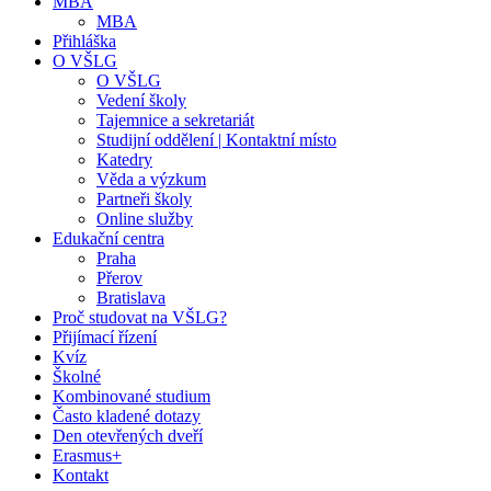
MBA
MBA
Přihláška
O VŠLG
O VŠLG
Vedení školy
Tajemnice a sekretariát
Studijní oddělení | Kontaktní místo
Katedry
Věda a výzkum
Partneři školy
Online služby
Edukační centra
Praha
Přerov
Bratislava
Proč studovat na VŠLG?
Přijímací řízení
Kvíz
Školné
Kombinované studium
Často kladené dotazy
Den otevřených dveří
Erasmus+
Kontakt