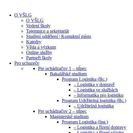
O VŠLG
O VŠLG
Vedení školy
Tajemnice a sekretariát
Studijní oddělení | Kontaktní místo
Katedry
Věda a výzkum
Online služby
Partneři školy
Pro uchazeče
Pre uchádzačov 1 – stĺpec
Bakalářské studium
Program Logistika (Bc.)
– Logistika v dopravě
– Logistika ve službách
– Informatika pro logistiku
Program Udržitelná logistika (Bc.)
– Udržitelná logistika
Pre uchádzačov 2 – stĺpec
Magisterské studium
Program Logistika (Ing.)
– Logistika a řízení dopravy
– Logistika a řízení výroby