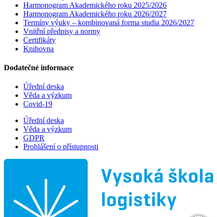
Harmonogram Akademického roku 2025/2026
Harmonogram Akademického roku 2026/2027
Termíny výuky – kombinovaná forma studia 2026/2027
Vnitřní předpisy a normy
Certifikáty
Knihovna
Dodatečné informace
Úřední deska
Věda a výzkum
Covid-19
Úřední deska
Věda a výzkum
GDPR
Prohlášení o přístupnosti