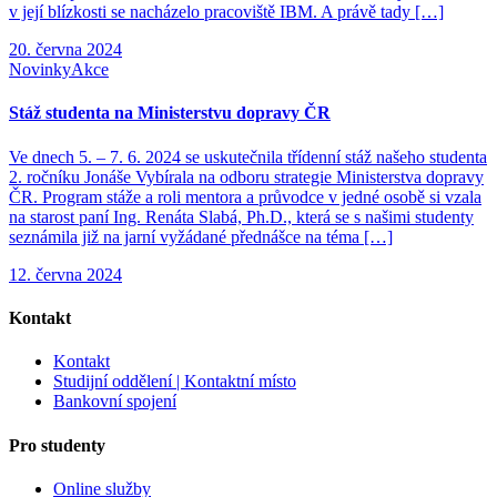
v její blízkosti se nacházelo pracoviště IBM. A právě tady […]
20. června 2024
Novinky
Akce
Stáž studenta na Ministerstvu dopravy ČR
Ve dnech 5. – 7. 6. 2024 se uskutečnila třídenní stáž našeho studenta
2. ročníku Jonáše Vybírala na odboru strategie Ministerstva dopravy
ČR. Program stáže a roli mentora a průvodce v jedné osobě si vzala
na starost paní Ing. Renáta Slabá, Ph.D., která se s našimi studenty
seznámila již na jarní vyžádané přednášce na téma […]
12. června 2024
Kontakt
Kontakt
Studijní oddělení | Kontaktní místo
Bankovní spojení
Pro studenty
Online služby