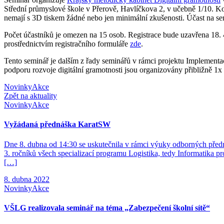
Střední průmyslové škole v Přerově, Havlíčkova 2, v učebně 1/10. K
nemají s 3D tiskem žádné nebo jen minimální zkušenosti. Účast na sem
Počet účastníků je omezen na 15 osob. Registrace bude uzavřena 18. 
prostřednictvím registračního formuláře
zde
.
Tento seminář je dalším z řady seminářů v rámci projektu Implement
podporu rozvoje digitální gramotnosti jsou organizovány přibližně 1x 
Novinky
Akce
Zpět na aktuality
Novinky
Akce
Vyžádaná přednáška KaratSW
Dne 8. dubna od 14:30 se uskutečnila v rámci výuky odborných před
3. ročníků všech specializací programu Logistika, tedy Informatika p
[…]
8. dubna 2022
Novinky
Akce
VŠLG realizovala seminář na téma „Zabezpečení školní sítě“