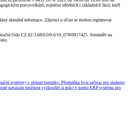
agogickým pracovníkům, zejména středních i základních škol, kteří
ány aktuální informace. Zájemci o účast se mohou registrovat
strační číslo CZ.02.3.68/0.0/0.0/19_078/0017425. Semináře na
ýuky.
í systémy) v oblasti logistiky. Přednáška byla určena pro studenty
u poté navázala možnost vyzkoušet si práci v tomto ERP systému pro