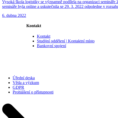
Vysoká škola logistiky se významně podílela na organizaci semináře 
semináře byla online a uskutečnila se 29. 3. 2022 odpoledne v rozsahu
6. dubna 2022
Kontakt
Kontakt
Studijní oddělení | Kontaktní místo
Bankovní spojení
Úřední deska
Věda a výzkum
GDPR
Prohlášení o přístupnosti