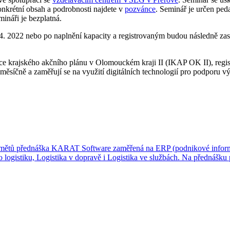
onkrétní obsah a podrobnosti najdete v
pozvánce
. Seminář je určen ped
ináři je bezplatná.
4. 2022 nebo po naplnění kapacity a registrovaným budou následně zasl
ace krajského akčního plánu v Olomouckém kraji II (IKAP OK II), regi
měsíčně a zaměřují se na využití digitálních technologií pro podporu v
mětů přednáška KARAT Software zaměřená na ERP (podnikové informačn
ro logistiku, Logistika v dopravě i Logistika ve službách. Na přednášk