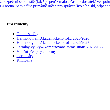
Zabezpečení školní sítě (když je peněz málo a času nedostatek) ve spo
 4 hodin. Seminář je primárně určen pro správce školních sítí, případn
Pro studenty
Online služby
Harmonogram Akademického roku 2025/2026
Harmonogram Akademického roku 2026/2027
Termíny výuky – kombinovaná forma studia 2026/2027
Vnitřní předpisy a normy
Certifikáty
Knihovna