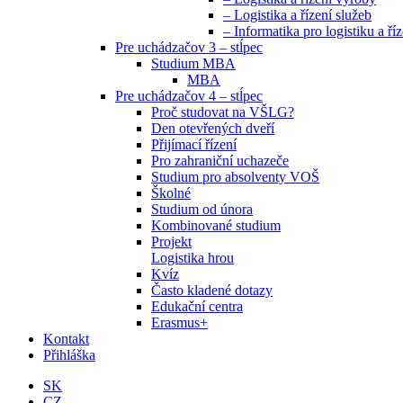
– Logistika a řízení služeb
– Informatika pro logistiku a říz
Pre uchádzačov 3 – stĺpec
Studium MBA
MBA
Pre uchádzačov 4 – stĺpec
Proč studovat na VŠLG?
Den otevřených dveří
Přijímací řízení
Pro zahraniční uchazeče
Studium pro absolventy VOŠ
Školné
Studium od února
Kombinované studium
Projekt
Logistika hrou
Kvíz
Často kladené dotazy
Edukační centra
Erasmus+
Kontakt
Přihláška
SK
CZ