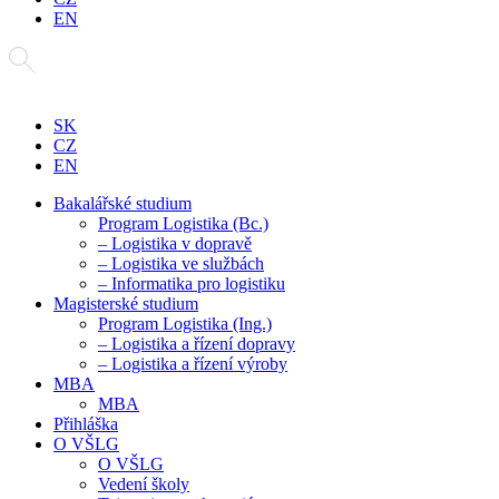
EN
SK
CZ
EN
Bakalářské studium
Program Logistika (Bc.)
– Logistika v dopravě
– Logistika ve službách
– Informatika pro logistiku
Magisterské studium
Program Logistika (Ing.)
– Logistika a řízení dopravy
– Logistika a řízení výroby
MBA
MBA
Přihláška
O VŠLG
O VŠLG
Vedení školy