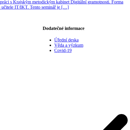
lupráci s Krajským metodickým kabinet Digitální gramotnosti. Forma
ě učitele IT/IKT. Tento seminář je […]
Dodatečné informace
Úřední deska
Věda a výzkum
Covid-19