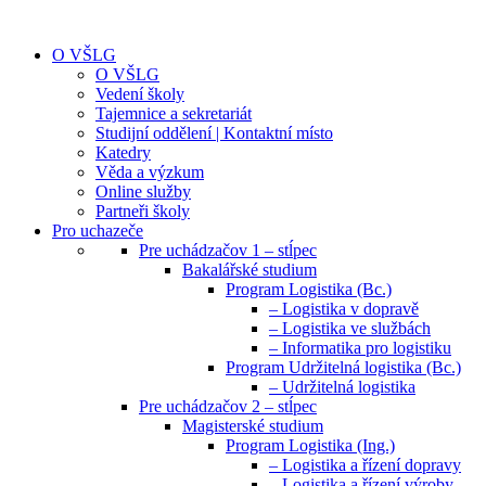
O VŠLG
O VŠLG
Vedení školy
Tajemnice a sekretariát
Studijní oddělení | Kontaktní místo
Katedry
Věda a výzkum
Online služby
Partneři školy
Pro uchazeče
Pre uchádzačov 1 – stĺpec
Bakalářské studium
Program Logistika (Bc.)
– Logistika v dopravě
– Logistika ve službách
– Informatika pro logistiku
Program Udržitelná logistika (Bc.)
– Udržitelná logistika
Pre uchádzačov 2 – stĺpec
Magisterské studium
Program Logistika (Ing.)
– Logistika a řízení dopravy
– Logistika a řízení výroby