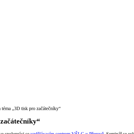
 téma „3D tisk pro začátečníky“
 začátečníky“
e spolupráci se
vzdělávacím centrem VŠLG v Přerově
. Seminář se us