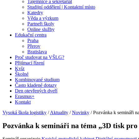
Tajemnice a sekretariát
Studijní oddělení | Kontaktní místo
Katedry
Věda a výzkum
Partneři školy
Online služby
Edukační centra
Praha
Přerov
Bratislava
Proč studovat na VŠLG?
Přijímací řízení
Kvíz
Školné
Kombinované studium
Často kladené dotazy
Den otevřených dveří
Erasmus+
Kontakt
Vysoká škola logistiky
/
Aktuality
/
Novinky
/
Pozvánka k semináři na
Pozvánka k semináři na téma „3D tisk pro
Seminář organizuje
Krajský metodický kabinet Digitální gramotnosti
v