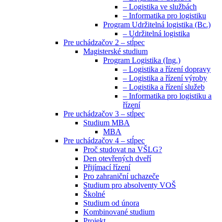
– Logistika ve službách
– Informatika pro logistiku
Program Udržitelná logistika (Bc.)
– Udržitelná logistika
Pre uchádzačov 2 – stĺpec
Magisterské studium
Program Logistika (Ing.)
– Logistika a řízení dopravy
– Logistika a řízení výroby
– Logistika a řízení služeb
– Informatika pro logistiku a
řízení
Pre uchádzačov 3 – stĺpec
Studium MBA
MBA
Pre uchádzačov 4 – stĺpec
Proč studovat na VŠLG?
Den otevřených dveří
Přijímací řízení
Pro zahraniční uchazeče
Studium pro absolventy VOŠ
Školné
Studium od února
Kombinované studium
Projekt