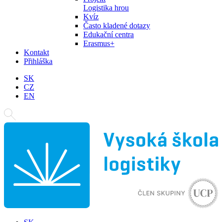
Logistika hrou
Kvíz
Často kladené dotazy
Edukační centra
Erasmus+
Kontakt
Přihláška
SK
CZ
EN