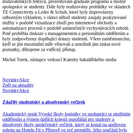
dodavatelských řetězců, prezentování graduate programu a možné
spolupráce se studenty. Dále byly realizovány prohlídky ve skladech
TE Connectivity a Leder & Schuh, které byly doprovázeny
odborným výkladem, v rámci něhož studenty zaujaly poskytované
služby v podobě vizualizace zboží pro internetové obchody a
automatizace procesů v podobě asistenčních vychystávacích robotů.
Poté proběhla diskuze s managementem a personálním oddělením a
byly zodpovězeny doplňující dotazy studentů. Všem zaměstnancům,
kteří se jim maximální míře věnovali a umožnili jim získat nové
poznatky, děkujeme za vstřícný přístup.
Michal Turek, zástupce vedoucí Katedry bakalářského studia
Novinky
Akce
Zpět na aktuality
Novinky
Akce
Zdařilý studentský a absolvenský večírek
Akademický senát Vysoké školy logistiky ve spolupráci se studijním
oddělením a týmem dalších kolegů uspořádal pro studenty a
absolventy školy společenský večírek, který se konal na aprílovou
sobotu na Hotelu Fit v Přerově ve své premiéře. Jeho součástí bylo