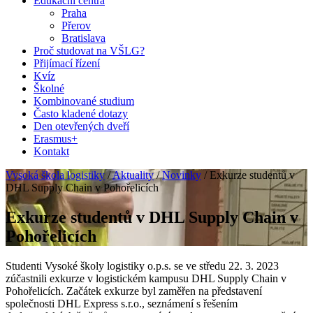
Edukační centra
Praha
Přerov
Bratislava
Proč studovat na VŠLG?
Přijímací řízení
Kvíz
Školné
Kombinované studium
Často kladené dotazy
Den otevřených dveří
Erasmus+
Kontakt
Vysoká škola logistiky
/
Aktuality
/
Novinky
/
Exkurze studentů v
DHL Supply Chain v Pohořelicích
Exkurze studentů v DHL Supply Chain v
Pohořelicích
Studenti Vysoké školy logistiky o.p.s. se ve středu 22. 3. 2023
zúčastnili exkurze v logistickém kampusu DHL Supply Chain v
Pohořelicích. Začátek exkurze byl zaměřen na představení
společnosti DHL Express s.r.o., seznámení s řešením