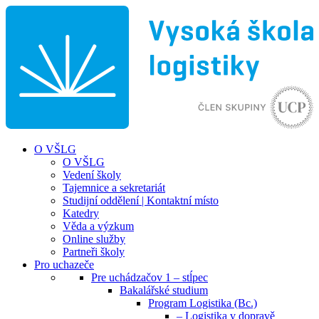
O VŠLG
O VŠLG
Vedení školy
Tajemnice a sekretariát
Studijní oddělení | Kontaktní místo
Katedry
Věda a výzkum
Online služby
Partneři školy
Pro uchazeče
Pre uchádzačov 1 – stĺpec
Bakalářské studium
Program Logistika (Bc.)
– Logistika v dopravě