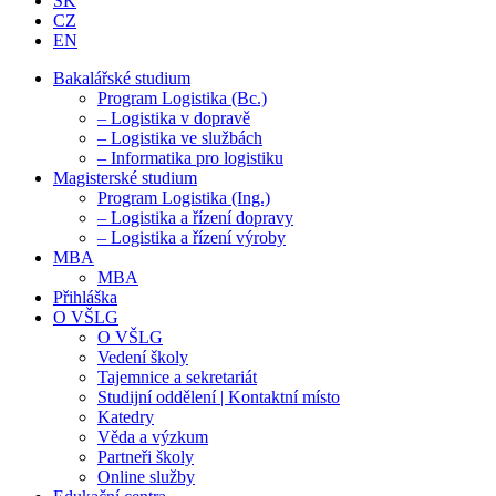
SK
CZ
EN
Bakalářské studium
Program Logistika (Bc.)
– Logistika v dopravě
– Logistika ve službách
– Informatika pro logistiku
Magisterské studium
Program Logistika (Ing.)
– Logistika a řízení dopravy
– Logistika a řízení výroby
MBA
MBA
Přihláška
O VŠLG
O VŠLG
Vedení školy
Tajemnice a sekretariát
Studijní oddělení | Kontaktní místo
Katedry
Věda a výzkum
Partneři školy
Online služby