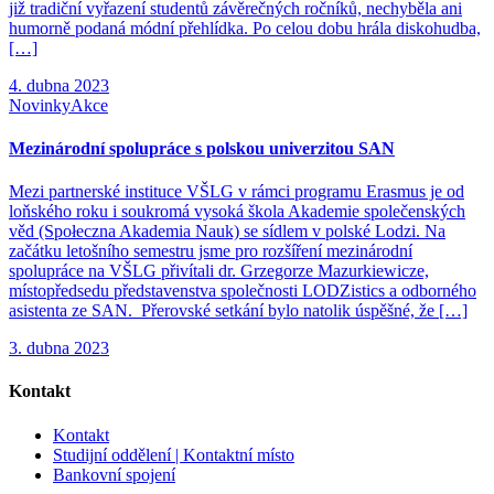
již tradiční vyřazení studentů závěrečných ročníků, nechyběla ani
humorně podaná módní přehlídka. Po celou dobu hrála diskohudba,
[…]
4. dubna 2023
Novinky
Akce
Mezinárodní spolupráce s polskou univerzitou SAN
Mezi partnerské instituce VŠLG v rámci programu Erasmus je od
loňského roku i soukromá vysoká škola Akademie společenských
věd (Społeczna Akademia Nauk) se sídlem v polské Lodzi. Na
začátku letošního semestru jsme pro rozšíření mezinárodní
spolupráce na VŠLG přivítali dr. Grzegorze Mazurkiewicze,
místopředsedu představenstva společnosti LODZistics a odborného
asistenta ze SAN. Přerovské setkání bylo natolik úspěšné, že […]
3. dubna 2023
Kontakt
Kontakt
Studijní oddělení | Kontaktní místo
Bankovní spojení