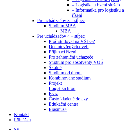
– Logistika a řízení služeb
– Informatika pro logistiku a
řízení
Pre uchádzačov 3 – stĺpec
Studium MBA
MBA
Pre uchádzačov 4 – stĺpec
Proč studovat na VŠLG?
Den otevřených dveří
Přijímací řízení
Pro zahraniční uchazeče
Studium pro absolventy VOŠ
Školné
Studium od února
Kombinované studium
Projekt
Logistika hrou
Kvíz
Často kladené dotazy
Edukační centra
Erasmus+
Kontakt
Přihláška
SK