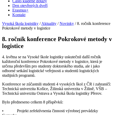
Často kladené dotazy
Den otevřených dveří
Erasmus+
Kontakt
Vysoká škola logistiky
/
Aktuality
/
Novinky
/
8. ročník konference
Pokrokové metody v logistice
8. ročník konference Pokrokové metody v
logistice
4. května se na Vysoké škole logistiky uskutečnil další ročník
každoroční konference Pokrokové metody v logistice, která je
určena především pro studenty doktorského studia, ale i jako
odborné setkání logistické veřejnosti a studentů logistických
studijních programů.
Konference se zúčastnili studenti 4 vysokých škol z ČR i zahraničí:
Technická univerzita Košice, Žilinská univerzita v Žilině, VŠB –
Technická univerzita Ostrava a Vysoká škola logistiky Přerov.
Bylo předneseno celkem 8 příspěvků:
• Projekt zefektívnenia činnosti výrobnej prevádzky