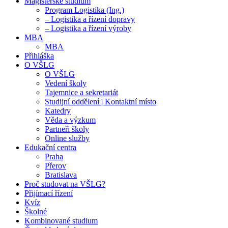
Magisterské studium
Program Logistika (Ing.)
– Logistika a řízení dopravy
– Logistika a řízení výroby
MBA
MBA
Přihláška
O VŠLG
O VŠLG
Vedení školy
Tajemnice a sekretariát
Studijní oddělení | Kontaktní místo
Katedry
Věda a výzkum
Partneři školy
Online služby
Edukační centra
Praha
Přerov
Bratislava
Proč studovat na VŠLG?
Přijímací řízení
Kvíz
Školné
Kombinované studium