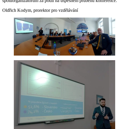
spoluorganizátorům za podíl na úspěšném průběhu konference.
Oldřich Kodym, prorektor pro vzdělávání