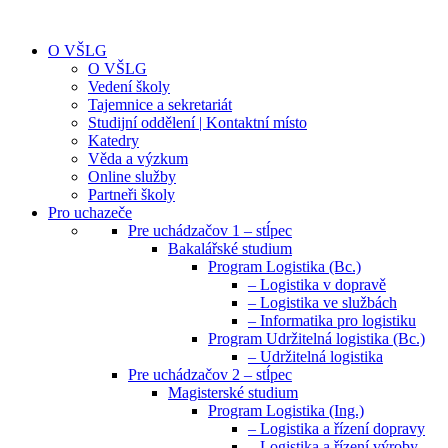
O VŠLG
O VŠLG
Vedení školy
Tajemnice a sekretariát
Studijní oddělení | Kontaktní místo
Katedry
Věda a výzkum
Online služby
Partneři školy
Pro uchazeče
Pre uchádzačov 1 – stĺpec
Bakalářské studium
Program Logistika (Bc.)
– Logistika v dopravě
– Logistika ve službách
– Informatika pro logistiku
Program Udržitelná logistika (Bc.)
– Udržitelná logistika
Pre uchádzačov 2 – stĺpec
Magisterské studium
Program Logistika (Ing.)
– Logistika a řízení dopravy
– Logistika a řízení výroby