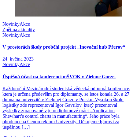
Novinky
Akce
Zpět na aktuality
Novinky
Akce
V prostorách školy proběhl projekt „Inovační hub Přerov“
24. května 2023
Novinky
Akce
Úspěšná účast na konferenci mŠVOK v Zielone Gorze.
Každoroční Mezinárodní studentská vědecká odborná konference,
která je určena především pro diplomanty, se letos konala 26. a 27.
dubna na univerzitě v Zielonej Gorze v Polsku. Vysokou školu
logistiky zde reprezentoval Igor Gavrilov, který prezentoval
výsledky zpracované v jeho diplomové práci „Application
Shewhart’s control charts in manufacturing“. Jeho práce byla
ohodnocena Cenou rektora Univerzity. Děkujeme Igorovi za
úspěšnou […]