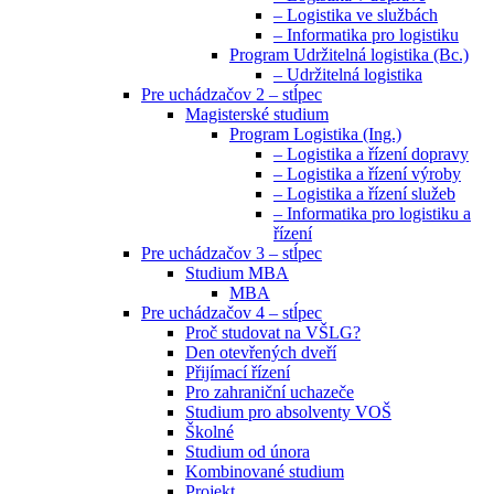
– Logistika ve službách
– Informatika pro logistiku
Program Udržitelná logistika (Bc.)
– Udržitelná logistika
Pre uchádzačov 2 – stĺpec
Magisterské studium
Program Logistika (Ing.)
– Logistika a řízení dopravy
– Logistika a řízení výroby
– Logistika a řízení služeb
– Informatika pro logistiku a
řízení
Pre uchádzačov 3 – stĺpec
Studium MBA
MBA
Pre uchádzačov 4 – stĺpec
Proč studovat na VŠLG?
Den otevřených dveří
Přijímací řízení
Pro zahraniční uchazeče
Studium pro absolventy VOŠ
Školné
Studium od února
Kombinované studium
Projekt