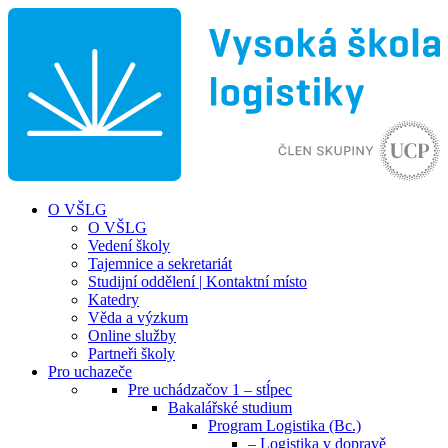
O VŠLG
O VŠLG
Vedení školy
Tajemnice a sekretariát
Studijní oddělení | Kontaktní místo
Katedry
Věda a výzkum
Online služby
Partneři školy
Pro uchazeče
Pre uchádzačov 1 – stĺpec
Bakalářské studium
Program Logistika (Bc.)
– Logistika v dopravě