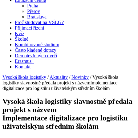
Edukační centra
Praha
Přerov
Bratislava
Proč studovat na VŠLG?
Přijímací řízení
Kvíz
Školné
Kombinované studium
Často kladené dotazy
Den otevřených dveří
Erasmus+
Kontakt
Vysoká škola logistiky
/
Aktuality
/
Novinky
/
Vysoká škola
logistiky slavnostně předala projekt s názvemImplementace
digitalizace pro logistiku uživatelským středním školám
Vysoká škola logistiky slavnostně předala
projekt s názvem
Implementace digitalizace pro logistiku
uživatelským středním školám