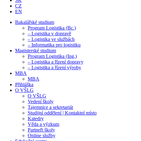
SK
CZ
EN
Bakalářské studium
Program Logistika (Bc.)
– Logistika v dopravě
– Logistika ve službách
– Informatika pro logistiku
Magisterské studium
Program Logistika (Ing.)
– Logistika a řízení dopravy
– Logistika a řízení výroby
MBA
MBA
Přihláška
O VŠLG
O VŠLG
Vedení školy
Tajemnice a sekretariát
Studijní oddělení | Kontaktní místo
Katedry
Věda a výzkum
Partneři školy
Online služby