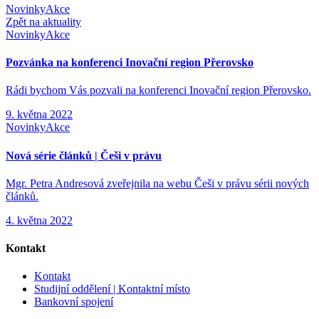
Novinky
Akce
Zpět na aktuality
Novinky
Akce
Pozvánka na konferenci Inovační region Přerovsko
Rádi bychom Vás pozvali na konferenci Inovační region Přerovsko.
9. května 2022
Novinky
Akce
Nová série článků | Češi v právu
Mgr. Petra Andresová zveřejnila na webu Češi v právu sérii nových
článků.
4. května 2022
Kontakt
Kontakt
Studijní oddělení | Kontaktní místo
Bankovní spojení