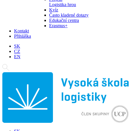
Logistika hrou
Kvíz
Často kladené dotazy
Edukační centra
Erasmus+
Kontakt
Přihláška
SK
CZ
EN