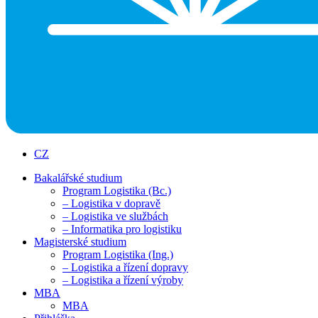
CZ
Bakalářské studium
Program Logistika (Bc.)
– Logistika v dopravě
– Logistika ve službách
– Informatika pro logistiku
Magisterské studium
Program Logistika (Ing.)
– Logistika a řízení dopravy
– Logistika a řízení výroby
MBA
MBA