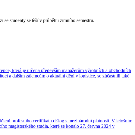
se studenty se těší v průběhu zimního semestru.
erence, která je určena především manažerům výrobních a obchodních
í a dalším zájemcům o aktuální dění v logistice, se zúčastnili také
lení profesního certifikátu cElog s mezinárodní platností. V letošním
cího magisterského studia, které se konalo 27. června 2024 v