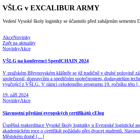
VŠLG v EXCALIBUR ARMY
Vedení Vysoké školy logistiky se účastnilo před zahájením semestr
Akce
Novinky
Zpět na aktuality
Novinky
Akce
VŠLG na konferenci SpeedCHAIN 2024
V pražském Břevnovském klášteře se již tradičně v druhé polovině 
společností, dopravcům a spedičním společnostem, dodavatelům technik
vyučující z VŠLG. V rámci celodenního programu 19. ročníku této 
19. září 2024
Novinky
Akce
Slavnostní předání evropských certifikátů cElog
Úspěšná reakreditace Vysoké školy logistiky u Evropské logistické as
akademickém roce o certifikát požádalo přes dvacet studentů. Slavnos
Městském domě […]