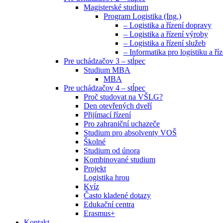
Magisterské studium
Program Logistika (Ing.)
– Logistika a řízení dopravy
– Logistika a řízení výroby
– Logistika a řízení služeb
– Informatika pro logistiku a říz
Pre uchádzačov 3 – stĺpec
Studium MBA
MBA
Pre uchádzačov 4 – stĺpec
Proč studovat na VŠLG?
Den otevřených dveří
Přijímací řízení
Pro zahraniční uchazeče
Studium pro absolventy VOŠ
Školné
Studium od února
Kombinované studium
Projekt
Logistika hrou
Kvíz
Často kladené dotazy
Edukační centra
Erasmus+
Kontakt