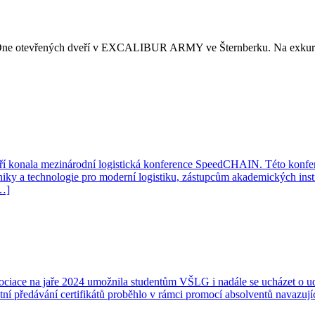
u Dne otevřených dveří v EXCALIBUR ARMY ve Šternberku. Na exkurzi 
září konala mezinárodní logistická konference SpeedCHAIN. Této konf
y a technologie pro moderní logistiku, zástupcům akademických instituc
[…]
ociace na jaře 2024 umožnila studentům VŠLG i nadále se ucházet o udě
tní předávání certifikátů proběhlo v rámci promocí absolventů navazují