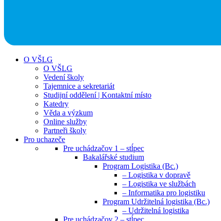
O VŠLG
O VŠLG
Vedení školy
Tajemnice a sekretariát
Studijní oddělení | Kontaktní místo
Katedry
Věda a výzkum
Online služby
Partneři školy
Pro uchazeče
Pre uchádzačov 1 – stĺpec
Bakalářské studium
Program Logistika (Bc.)
– Logistika v dopravě
– Logistika ve službách
– Informatika pro logistiku
Program Udržitelná logistika (Bc.)
– Udržitelná logistika
Pre uchádzačov 2 – stĺpec