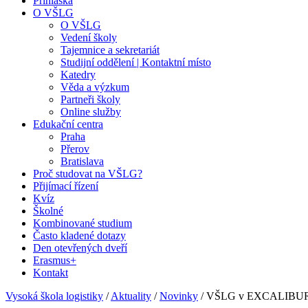
Přihláška
O VŠLG
O VŠLG
Vedení školy
Tajemnice a sekretariát
Studijní oddělení | Kontaktní místo
Katedry
Věda a výzkum
Partneři školy
Online služby
Edukační centra
Praha
Přerov
Bratislava
Proč studovat na VŠLG?
Přijímací řízení
Kvíz
Školné
Kombinované studium
Často kladené dotazy
Den otevřených dveří
Erasmus+
Kontakt
Vysoká škola logistiky
/
Aktuality
/
Novinky
/
VŠLG v EXCALIBU