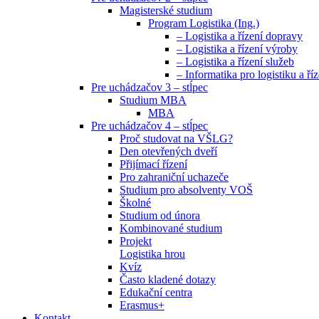
Magisterské studium
Program Logistika (Ing.)
– Logistika a řízení dopravy
– Logistika a řízení výroby
– Logistika a řízení služeb
– Informatika pro logistiku a říz
Pre uchádzačov 3 – stĺpec
Studium MBA
MBA
Pre uchádzačov 4 – stĺpec
Proč studovat na VŠLG?
Den otevřených dveří
Přijímací řízení
Pro zahraniční uchazeče
Studium pro absolventy VOŠ
Školné
Studium od února
Kombinované studium
Projekt
Logistika hrou
Kvíz
Často kladené dotazy
Edukační centra
Erasmus+
Kontakt