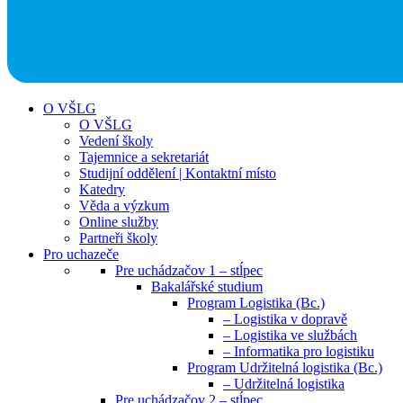
O VŠLG
O VŠLG
Vedení školy
Tajemnice a sekretariát
Studijní oddělení | Kontaktní místo
Katedry
Věda a výzkum
Online služby
Partneři školy
Pro uchazeče
Pre uchádzačov 1 – stĺpec
Bakalářské studium
Program Logistika (Bc.)
– Logistika v dopravě
– Logistika ve službách
– Informatika pro logistiku
Program Udržitelná logistika (Bc.)
– Udržitelná logistika
Pre uchádzačov 2 – stĺpec