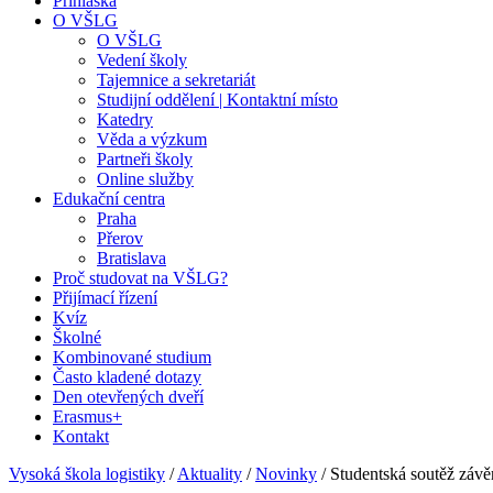
Přihláška
O VŠLG
O VŠLG
Vedení školy
Tajemnice a sekretariát
Studijní oddělení | Kontaktní místo
Katedry
Věda a výzkum
Partneři školy
Online služby
Edukační centra
Praha
Přerov
Bratislava
Proč studovat na VŠLG?
Přijímací řízení
Kvíz
Školné
Kombinované studium
Často kladené dotazy
Den otevřených dveří
Erasmus+
Kontakt
Vysoká škola logistiky
/
Aktuality
/
Novinky
/
Studentská soutěž závě