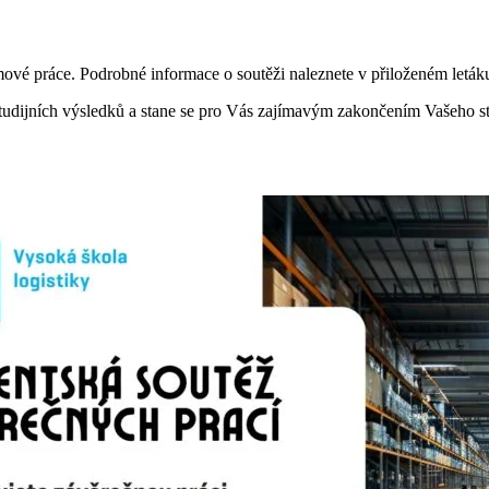
omové práce. Podrobné informace o soutěži naleznete v přiloženém letá
tudijních výsledků a stane se pro Vás zajímavým zakončením Vašeho stu