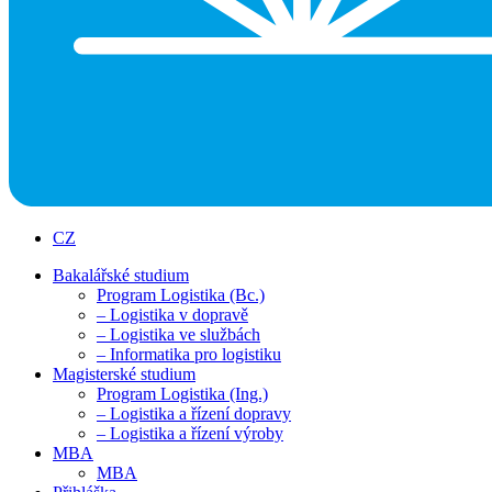
CZ
Bakalářské studium
Program Logistika (Bc.)
– Logistika v dopravě
– Logistika ve službách
– Informatika pro logistiku
Magisterské studium
Program Logistika (Ing.)
– Logistika a řízení dopravy
– Logistika a řízení výroby
MBA
MBA