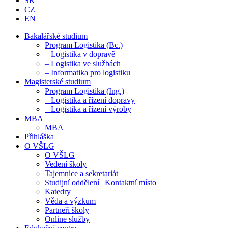
SK
CZ
EN
Bakalářské studium
Program Logistika (Bc.)
– Logistika v dopravě
– Logistika ve službách
– Informatika pro logistiku
Magisterské studium
Program Logistika (Ing.)
– Logistika a řízení dopravy
– Logistika a řízení výroby
MBA
MBA
Přihláška
O VŠLG
O VŠLG
Vedení školy
Tajemnice a sekretariát
Studijní oddělení | Kontaktní místo
Katedry
Věda a výzkum
Partneři školy
Online služby