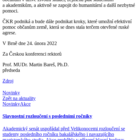
a akademikům, a aktivně se zapojit do humanitární a další nezbytné
pomoci.
ČKR podniká a bude dále podnikat kroky, které umožní efektivní
pomoc občanům země, která se dnes stala terčem otevřené ruské
agrese.
V Brně dne 24. února 2022
Za Českou konferenci rektorů
Prof. MUDr. Martin Bareš, Ph.D.
předseda
Zdroj
Novinky
Zpět na aktuality
Novinky
Akce
Slavnostní rozloučení s posledními ročníky
Akademický senát uspořádal před Velikonocemi rozloučení se
studenty posledního ročníku bakalářského i navazujícího
magisterského studia. Akce proběhla v přízemí hlavní budovy