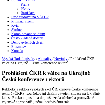
Edukační centra
Praha
Přerov
Bratislava
Proč studovat na VŠLG?
Přijímací řízení
Kvíz
Školné
Kombinované studium
Často kladené dotazy
Den otevřených dveří
Erasmus+
Kontakt
Vysoká škola logistiky
/
Aktuality
/
Novinky
/
Prohlášení ČKR k
válce na Ukrajině | Česká konference rektorů
Prohlášení ČKR k válce na Ukrajině |
Česká konference rektorů
Rektorky a rektoři vysokých škol ČR, členové České konference
rektorů (ČKR), jsou šokováni dalším vývojem situace na Ukrajině,
kde se Rusko dopustilo a dopouští zcela účelové a promyšlené
vojenské agrese vůči jinému nezávislému státu.