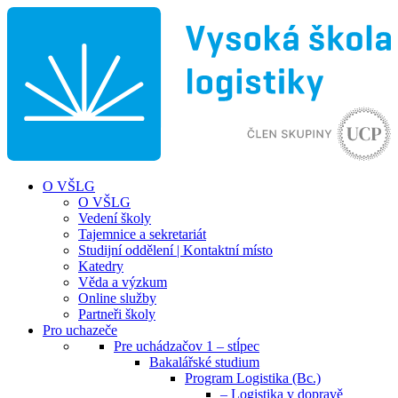
O VŠLG
O VŠLG
Vedení školy
Tajemnice a sekretariát
Studijní oddělení | Kontaktní místo
Katedry
Věda a výzkum
Online služby
Partneři školy
Pro uchazeče
Pre uchádzačov 1 – stĺpec
Bakalářské studium
Program Logistika (Bc.)
– Logistika v dopravě