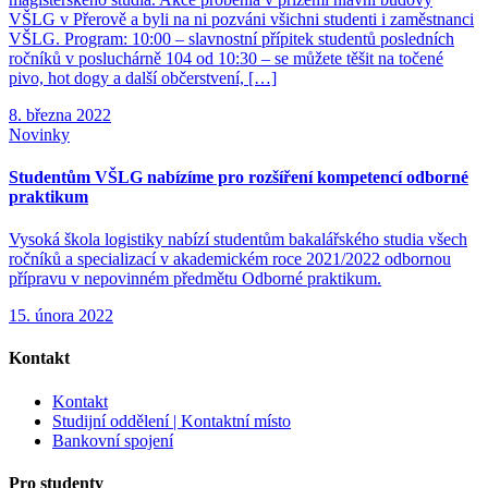
VŠLG v Přerově a byli na ni pozváni všichni studenti i zaměstnanci
VŠLG. Program: 10:00 – slavnostní přípitek studentů posledních
ročníků v posluchárně 104 od 10:30 – se můžete těšit na točené
pivo, hot dogy a další občerstvení, […]
8. března 2022
Novinky
Studentům VŠLG nabízíme pro rozšíření kompetencí odborné
praktikum
Vysoká škola logistiky nabízí studentům bakalářského studia všech
ročníků a specializací v akademickém roce 2021/2022 odbornou
přípravu v nepovinném předmětu Odborné praktikum.
15. února 2022
Kontakt
Kontakt
Studijní oddělení | Kontaktní místo
Bankovní spojení
Pro studenty