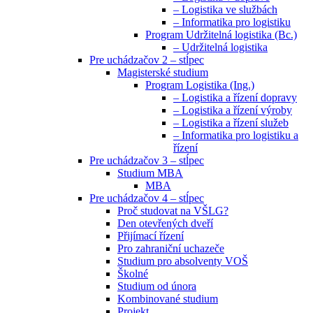
– Logistika ve službách
– Informatika pro logistiku
Program Udržitelná logistika (Bc.)
– Udržitelná logistika
Pre uchádzačov 2 – stĺpec
Magisterské studium
Program Logistika (Ing.)
– Logistika a řízení dopravy
– Logistika a řízení výroby
– Logistika a řízení služeb
– Informatika pro logistiku a
řízení
Pre uchádzačov 3 – stĺpec
Studium MBA
MBA
Pre uchádzačov 4 – stĺpec
Proč studovat na VŠLG?
Den otevřených dveří
Přijímací řízení
Pro zahraniční uchazeče
Studium pro absolventy VOŠ
Školné
Studium od února
Kombinované studium
Projekt