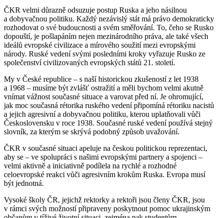
ČKR velmi důrazně odsuzuje postup Ruska a jeho násilnou
a dobyvačnou politiku. Každý nezávislý stát má právo demokraticky
rozhodovat o své budoucnosti a svém směřování. To, čeho se Rusko
dopouští, je pošlapáním nejen mezinárodního práva, ale také všech
ideálů evropské civilizace a mírového soužití mezi evropskými
národy. Ruské vedení svými posledními kroky vyřazuje Rusko ze
společenství civilizovaných evropských států 21. století.
My v České republice – s naší historickou zkušeností z let 1938
a 1968 – musíme být zvlášť ostražití a měli bychom velmi akutně
vnímat vážnost současné situace a varovat před ní. Je ohromující,
jak moc současná rétorika ruského vedení připomíná rétoriku nacistů
a jejich agresivní a dobyvačnou politiku, kterou uplatňovali vůči
Československu v roce 1938. Současné ruské vedení používá stejný
slovník, za kterým se skrývá podobný způsob uvažování.
ČKR v současné situaci apeluje na českou politickou reprezentaci,
aby se – ve spolupráci s našimi evropskými partnery a spojenci –
velmi aktivně a iniciativně podílela na rychlé a rozhodné
celoevropské reakci vůči agresivním krokům Ruska. Evropa musí
být jednotná.
Vysoké školy ČR, jejichž rektorky a rektoři jsou členy ČKR, jsou
v rámci svých možností připraveny poskytnout pomoc ukrajinským
občanům v tíživé životní situaci, zejména pak studentům