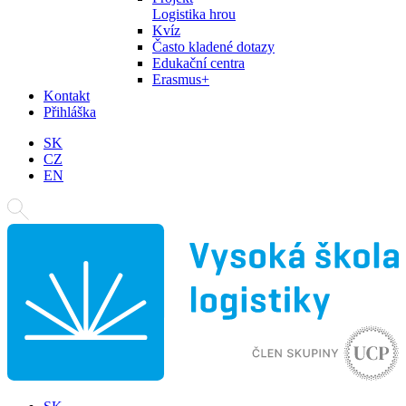
Logistika hrou
Kvíz
Často kladené dotazy
Edukační centra
Erasmus+
Kontakt
Přihláška
SK
CZ
EN