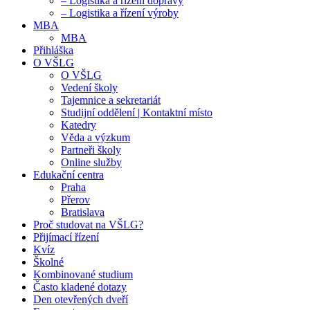
– Logistika a řízení dopravy
– Logistika a řízení výroby
MBA
MBA
Přihláška
O VŠLG
O VŠLG
Vedení školy
Tajemnice a sekretariát
Studijní oddělení | Kontaktní místo
Katedry
Věda a výzkum
Partneři školy
Online služby
Edukační centra
Praha
Přerov
Bratislava
Proč studovat na VŠLG?
Přijímací řízení
Kvíz
Školné
Kombinované studium
Často kladené dotazy
Den otevřených dveří