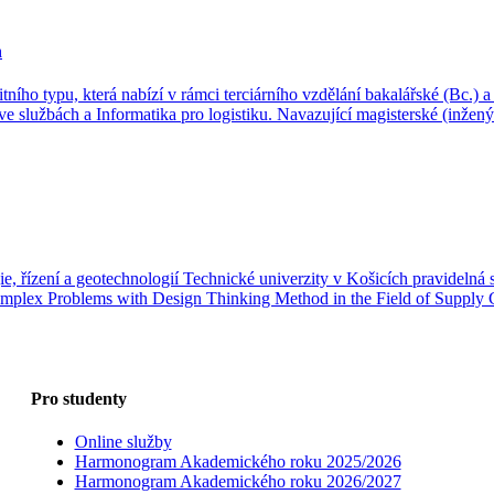
h
ního typu, která nabízí v rámci terciárního vzdělání bakalářské (Bc.) 
ve službách a Informatika pro logistiku. Navazující magisterské (inžen
gie, řízení a geotechnologií Technické univerzity v Košicích pravideln
Complex Problems with Design Thinking Method in the Field of Suppl
Pro studenty
Online služby
Harmonogram Akademického roku 2025/2026
Harmonogram Akademického roku 2026/2027