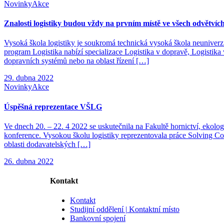
Novinky
Akce
Znalosti logistiky budou vždy na prvním místě ve všech odvětvíc
Vysoká škola logistiky je soukromá technická vysoká škola neuniverzit
program Logistika nabízí specializace Logistika v dopravě, Logistika 
dopravních systémů nebo na oblast řízení […]
29. dubna 2022
Novinky
Akce
Úspěšná reprezentace VŠLG
Ve dnech 20. – 22. 4 2022 se uskutečnila na Fakultě hornictví, ekolo
konference. Vysokou školu logistiky reprezentovala práce Solving 
oblasti dodavatelských […]
26. dubna 2022
Kontakt
Kontakt
Studijní oddělení | Kontaktní místo
Bankovní spojení