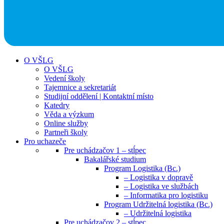
O VŠLG
O VŠLG
Vedení školy
Tajemnice a sekretariát
Studijní oddělení | Kontaktní místo
Katedry
Věda a výzkum
Online služby
Partneři školy
Pro uchazeče
Pre uchádzačov 1 – stĺpec
Bakalářské studium
Program Logistika (Bc.)
– Logistika v dopravě
– Logistika ve službách
– Informatika pro logistiku
Program Udržitelná logistika (Bc.)
– Udržitelná logistika
Pre uchádzačov 2 – stĺpec