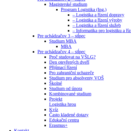
Magisterské studium
Program Logistika (Ing.)
– Logistika a řízení dopravy
– Logistika a řízení výroby
– Logistika a řízení služeb
– Informatika pro logistiku a říz
Pre uchádzačov 3 – stĺpec
Studium MBA
MBA
Pre uchádzačov 4 – stĺpec
Proč studovat na VŠLG?
Den otevřených dveří
Přijímací řízení
Pro zahraniční uchazeče
Studium pro absolventy VOŠ
Školné
Studium od února
Kombinované studium
Projekt
Logistika hrou
Kvíz
Často kladené dotazy
Edukační centra
Erasmus+
Kontakt