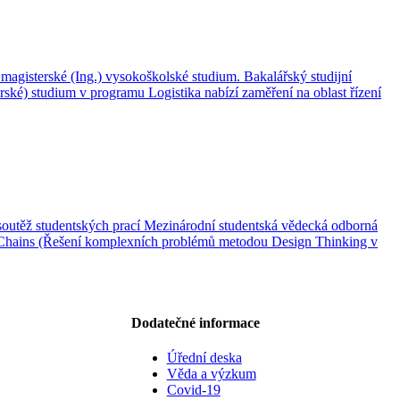
a magisterské (Ing.) vysokoškolské studium. Bakalářský studijní
ýrské) studium v programu Logistika nabízí zaměření na oblast řízení
á soutěž studentských prací Mezinárodní studentská vědecká odborná
y Chains (Řešení komplexních problémů metodou Design Thinking v
Dodatečné informace
Úřední deska
Věda a výzkum
Covid-19