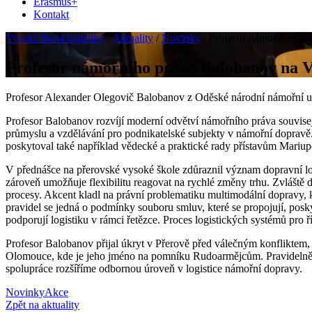
Erasmus+
Kontakt
Vysoká škola logistiky
/
Aktuality
/
Novinky
/
Profesor námořního prá
Profesor námořního práva Balobanov na Vy
Profesor Alexander Olegovič Balobanov z Oděské národní námořní uni
Profesor Balobanov rozvíjí moderní odvětví námořního práva souvise
průmyslu a vzdělávání pro podnikatelské subjekty v námořní dopravě.
poskytoval také například vědecké a praktické rady přístavům Mariupo
V přednášce na přerovské vysoké škole zdůraznil význam dopravní lo
zároveň umožňuje flexibilitu reagovat na rychlé změny trhu. Zvláště dů
procesy. Akcent kladl na právní problematiku multimodální dopravy, 
pravidel se jedná o podmínky souboru smluv, které se propojují, posky
podporují logistiku v rámci řetězce. Proces logistických systémů pro
Profesor Balobanov přijal úkryt v Přerově před válečným konfliktem,
Olomouce, kde je jeho jméno na pomníku Rudoarmějcům. Pravidelně ji
spolupráce rozšíříme odbornou úroveň v logistice námořní dopravy.
Novinky
Akce
Zpět na aktuality