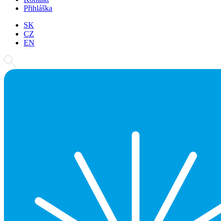
Přihláška
SK
CZ
EN