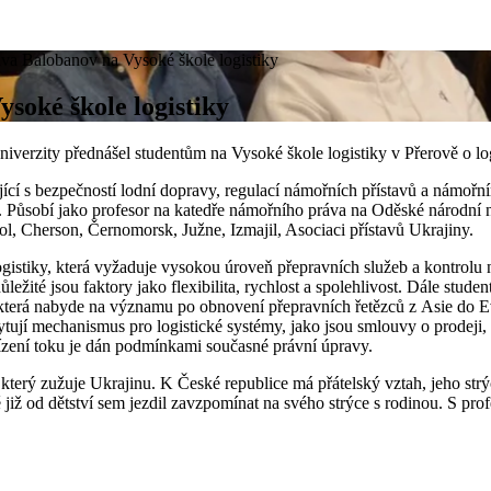
va Balobanov na Vysoké škole logistiky
soké škole logistiky
verzity přednášel studentům na Vysoké škole logistiky v Přerově o lo
jící s bezpečností lodní dopravy, regulací námořních přístavů a námoř
 Působí jako profesor na katedře námořního práva na Oděské národní ná
l, Cherson, Černomorsk, Južne, Izmajil, Asociaci přístavů Ukrajiny.
gistiky, která vyžaduje vysokou úroveň přepravních služeb a kontrol
ležité jsou faktory jako flexibilita, rychlost a spolehlivost. Dále stude
která nabyde na významu po obnovení přepravních řetězců z Asie do Ev
tují mechanismus pro logistické systémy, jako jsou smlouvy o prodeji, 
 řízení toku je dán podmínkami současné právní úpravy.
 který zužuje Ukrajinu. K České republice má přátelský vztah, jeho st
ž od dětství sem jezdil zavzpomínat na svého strýce s rodinou. S pro