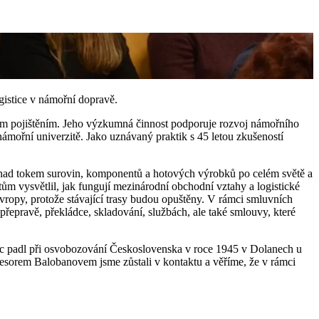
gistice v námořní dopravě.
ním pojištěním. Jeho výzkumná činnost podporuje rozvoj námořního
mořní univerzitě. Jako uznávaný praktik s 45 letou zkušeností
u nad tokem surovin, komponentů a hotových výrobků po celém světě a
ntům vysvětlil, jak fungují mezinárodní obchodní vztahy a logistické
ropy, protože stávající trasy budou opuštěny. V rámci smluvních
přepravě, překládce, skladování, službách, ale také smlouvy, které
rýc padl při osvobozování Československa v roce 1945 v Dolanech u
fesorem Balobanovem jsme zůstali v kontaktu a věříme, že v rámci