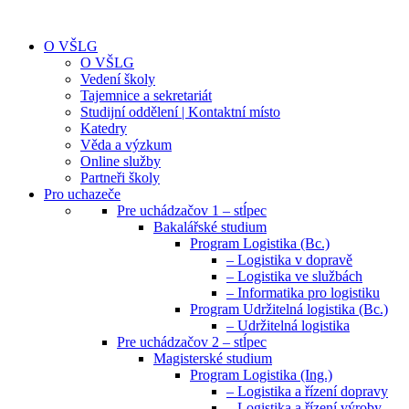
O VŠLG
O VŠLG
Vedení školy
Tajemnice a sekretariát
Studijní oddělení | Kontaktní místo
Katedry
Věda a výzkum
Online služby
Partneři školy
Pro uchazeče
Pre uchádzačov 1 – stĺpec
Bakalářské studium
Program Logistika (Bc.)
– Logistika v dopravě
– Logistika ve službách
– Informatika pro logistiku
Program Udržitelná logistika (Bc.)
– Udržitelná logistika
Pre uchádzačov 2 – stĺpec
Magisterské studium
Program Logistika (Ing.)
– Logistika a řízení dopravy
– Logistika a řízení výroby