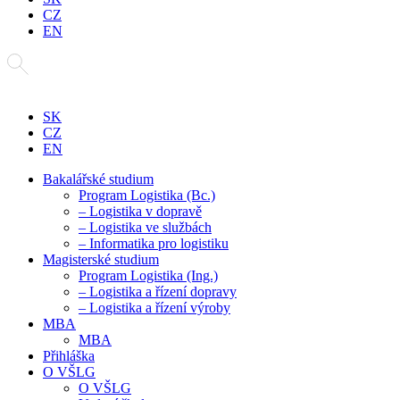
CZ
EN
SK
CZ
EN
Bakalářské studium
Program Logistika (Bc.)
– Logistika v dopravě
– Logistika ve službách
– Informatika pro logistiku
Magisterské studium
Program Logistika (Ing.)
– Logistika a řízení dopravy
– Logistika a řízení výroby
MBA
MBA
Přihláška
O VŠLG
O VŠLG