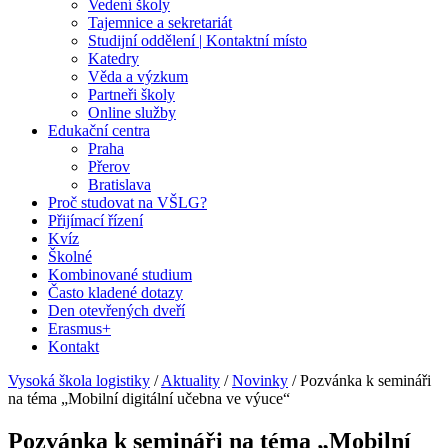
Vedení školy
Tajemnice a sekretariát
Studijní oddělení | Kontaktní místo
Katedry
Věda a výzkum
Partneři školy
Online služby
Edukační centra
Praha
Přerov
Bratislava
Proč studovat na VŠLG?
Přijímací řízení
Kvíz
Školné
Kombinované studium
Často kladené dotazy
Den otevřených dveří
Erasmus+
Kontakt
Vysoká škola logistiky
/
Aktuality
/
Novinky
/
Pozvánka k semináři
na téma „Mobilní digitální učebna ve výuce“
Pozvánka k semináři na téma „Mobilní