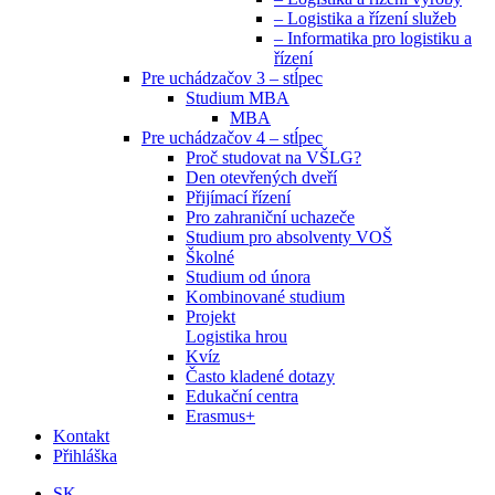
– Logistika a řízení služeb
– Informatika pro logistiku a
řízení
Pre uchádzačov 3 – stĺpec
Studium MBA
MBA
Pre uchádzačov 4 – stĺpec
Proč studovat na VŠLG?
Den otevřených dveří
Přijímací řízení
Pro zahraniční uchazeče
Studium pro absolventy VOŠ
Školné
Studium od února
Kombinované studium
Projekt
Logistika hrou
Kvíz
Často kladené dotazy
Edukační centra
Erasmus+
Kontakt
Přihláška
SK