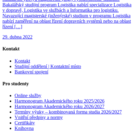
Bakalářský studijní program Logistika nabízí specializace Logistika
v dopravě, Logistika ve službách a Informatika pro logistiku.
Navazující magisterské (inženýrské) studium v programu Logistika
nabízí zaměření na oblast řízení dopravních systémů nebo na oblast
řízení […]
29. dubna 2022
Kontakt
Kontakt
Studijní oddělení | Kontaktní místo
Bankovní spojení
Pro studenty
Online služby
Harmonogram Akademického roku 2025/2026
Harmonogram Akademického roku 2026/2027
Termíny výuky – kombinovaná forma studia 2026/2027
Vnitřní předpisy a normy
Certifikáty
Knihovna