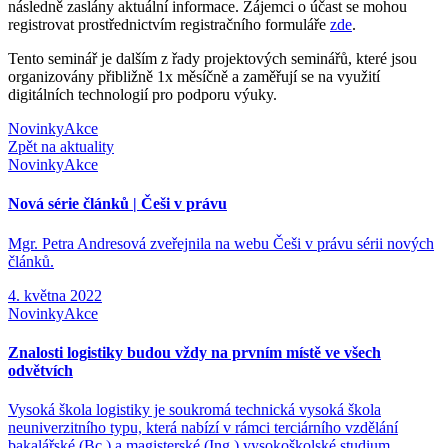
následně zaslány aktuální informace. Zájemci o účast se mohou
registrovat prostřednictvím registračního formuláře
zde
.
Tento seminář je dalším z řady projektových seminářů, které jsou
organizovány přibližně 1x měsíčně a zaměřují se na využití
digitálních technologií pro podporu výuky.
Novinky
Akce
Zpět na aktuality
Novinky
Akce
Nová série článků | Češi v právu
Mgr. Petra Andresová zveřejnila na webu Češi v právu sérii nových
článků.
4. května 2022
Novinky
Akce
Znalosti logistiky budou vždy na prvním místě ve všech
odvětvích
Vysoká škola logistiky je soukromá technická vysoká škola
neuniverzitního typu, která nabízí v rámci terciárního vzdělání
bakalářské (Bc.) a magisterské (Ing.) vysokoškolské studium.