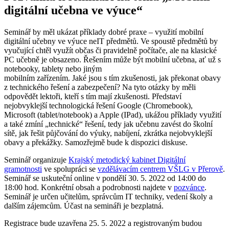
digitální učebna ve výuce“
Seminář by měl ukázat příklady dobré praxe – využití mobilní
digitální učebny ve výuce neIT předmětů. Ve spoustě předmětů by
vyučující chtěl využít občas či pravidelně počítače, ale na klasické
PC učebně je obsazeno. Řešením může být mobilní učebna, ať už s
notebooky, tablety nebo jiným
mobilním zařízením. Jaké jsou s tím zkušenosti, jak překonat obavy
z technického řešení a zabezpečení? Na tyto otázky by měli
odpovědět lektoři, kteří s tím mají zkušenosti. Představí
nejobvyklejší technologická řešení Google (Chromebook),
Microsoft (tablet/notebook) a Apple (IPad), ukážou příklady využití
a také zmíní „technické“ řešení, tedy jak učebnu zavést do školní
sítě, jak řešit půjčování do výuky, nabíjení, zkrátka nejobvyklejší
obavy a překážky. Samozřejmě bude k dispozici diskuse.
Seminář organizuje
Krajský metodický kabinet Digitální
gramotnosti
ve spolupráci se
vzdělávacím centrem VŠLG v Přerově
.
Seminář se uskuteční online v pondělí 30. 5. 2022 od 14:00 do
18:00 hod. Konkrétní obsah a podrobnosti najdete v
pozvánce
.
Seminář je určen učitelům, správcům IT techniky, vedení školy a
dalším zájemcům. Účast na semináři je bezplatná.
Registrace bude uzavřena 25. 5. 2022 a registrovaným budou