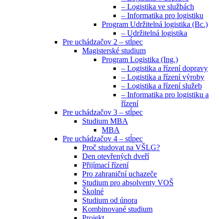
– Logistika ve službách
– Informatika pro logistiku
Program Udržitelná logistika (Bc.)
– Udržitelná logistika
Pre uchádzačov 2 – stĺpec
Magisterské studium
Program Logistika (Ing.)
– Logistika a řízení dopravy
– Logistika a řízení výroby
– Logistika a řízení služeb
– Informatika pro logistiku a
řízení
Pre uchádzačov 3 – stĺpec
Studium MBA
MBA
Pre uchádzačov 4 – stĺpec
Proč studovat na VŠLG?
Den otevřených dveří
Přijímací řízení
Pro zahraniční uchazeče
Studium pro absolventy VOŠ
Školné
Studium od února
Kombinované studium
Projekt