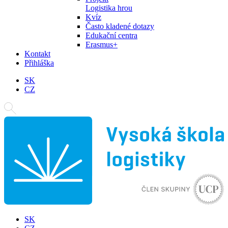
Logistika hrou
Kvíz
Často kladené dotazy
Edukační centra
Erasmus+
Kontakt
Přihláška
SK
CZ
SK