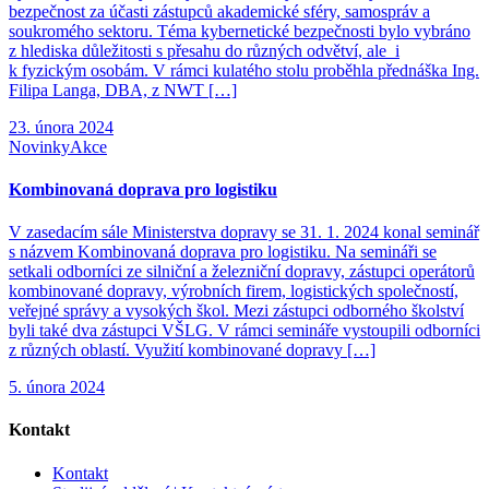
bezpečnost za účasti zástupců akademické sféry, samospráv a
soukromého sektoru. Téma kybernetické bezpečnosti bylo vybráno
z hlediska důležitosti s přesahu do různých odvětví, ale i
k fyzickým osobám. V rámci kulatého stolu proběhla přednáška Ing.
Filipa Langa, DBA, z NWT […]
23. února 2024
Novinky
Akce
Kombinovaná doprava pro logistiku
V zasedacím sále Ministerstva dopravy se 31. 1. 2024 konal seminář
s názvem Kombinovaná doprava pro logistiku. Na semináři se
setkali odborníci ze silniční a železniční dopravy, zástupci operátorů
kombinované dopravy, výrobních firem, logistických společností,
veřejné správy a vysokých škol. Mezi zástupci odborného školství
byli také dva zástupci VŠLG. V rámci semináře vystoupili odborníci
z různých oblastí. Využití kombinované dopravy […]
5. února 2024
Kontakt
Kontakt