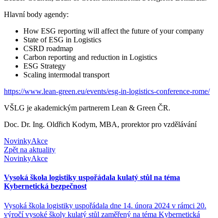
Hlavní body agendy:
How ESG reporting will affect the future of your company
State of ESG in Logistics
CSRD roadmap
Carbon reporting and reduction in Logistics
ESG Strategy
Scaling intermodal transport
https://www.lean-green.eu/events/esg-in-logistics-conference-rome/
VŠLG je akademickým partnerem Lean & Green ČR.
Doc. Dr. Ing. Oldřich Kodym, MBA, prorektor pro vzdělávání
Novinky
Akce
Zpět na aktuality
Novinky
Akce
Vysoká škola logistiky uspořádala kulatý stůl na téma
Kybernetická bezpečnost
Vysoká škola logistiky uspořádala dne 14. února 2024 v rámci 20.
výročí vysoké školy kulatý stůl zaměřený na téma Kybernetická