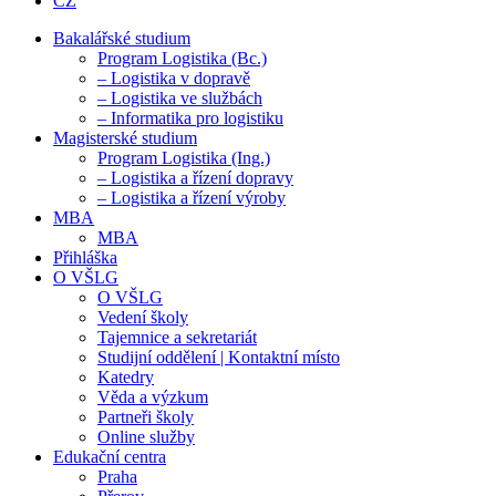
CZ
Bakalářské studium
Program Logistika (Bc.)
– Logistika v dopravě
– Logistika ve službách
– Informatika pro logistiku
Magisterské studium
Program Logistika (Ing.)
– Logistika a řízení dopravy
– Logistika a řízení výroby
MBA
MBA
Přihláška
O VŠLG
O VŠLG
Vedení školy
Tajemnice a sekretariát
Studijní oddělení | Kontaktní místo
Katedry
Věda a výzkum
Partneři školy
Online služby
Edukační centra
Praha