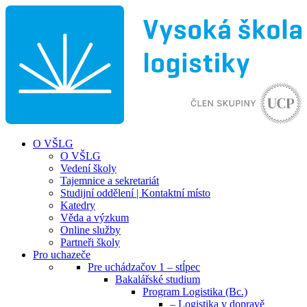
O VŠLG
O VŠLG
Vedení školy
Tajemnice a sekretariát
Studijní oddělení | Kontaktní místo
Katedry
Věda a výzkum
Online služby
Partneři školy
Pro uchazeče
Pre uchádzačov 1 – stĺpec
Bakalářské studium
Program Logistika (Bc.)
– Logistika v dopravě