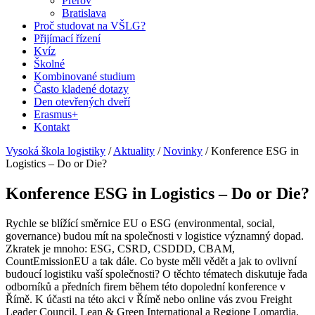
Přerov
Bratislava
Proč studovat na VŠLG?
Přijímací řízení
Kvíz
Školné
Kombinované studium
Často kladené dotazy
Den otevřených dveří
Erasmus+
Kontakt
Vysoká škola logistiky
/
Aktuality
/
Novinky
/
Konference ESG in
Logistics – Do or Die?
Konference ESG in Logistics – Do or Die?
Rychle se blížící směrnice EU o ESG (environmental, social,
governance) budou mít na společnosti v logistice významný dopad.
Zkratek je mnoho: ESG, CSRD, CSDDD, CBAM,
CountEmissionEU a tak dále. Co byste měli vědět a jak to ovlivní
budoucí logistiku vaší společnosti? O těchto tématech diskutuje řada
odborníků a předních firem během této dopolední konference v
Římě. K účasti na této akci v Římě nebo online vás zvou Freight
Leader Council, Lean & Green International a Regione Lomardia.