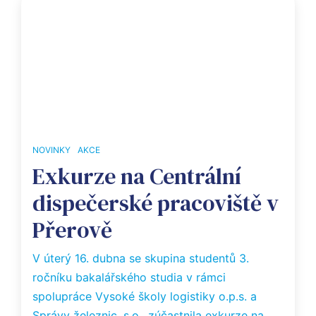
NOVINKY
AKCE
Exkurze na Centrální
dispečerské pracoviště v
Přerově
V úterý 16. dubna se skupina studentů 3. 
ročníku bakalářského studia v rámci 
spolupráce Vysoké školy logistiky o.p.s. a 
Správy železnic, s.o., zúčastnila exkurze na 