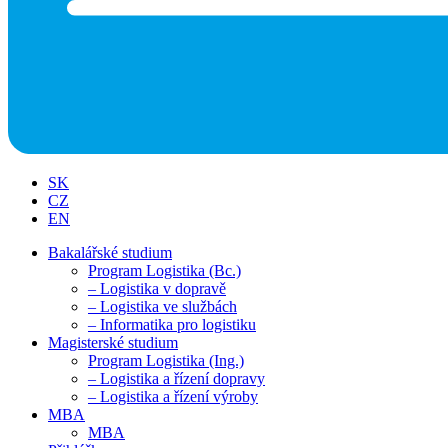
SK
CZ
EN
Bakalářské studium
Program Logistika (Bc.)
– Logistika v dopravě
– Logistika ve službách
– Informatika pro logistiku
Magisterské studium
Program Logistika (Ing.)
– Logistika a řízení dopravy
– Logistika a řízení výroby
MBA
MBA