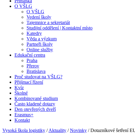
Přihláška
O VŠLG
O VŠLG
Vedení školy
Tajemnice a sekretariát
Studijní oddělení | Kontaktní místo
Katedry
Věda a výzkum
Partneři školy
Online služby
Edukační centra
Praha
Přerov
Bratislava
Proč studovat na VŠLG?
Přijímací řízení
Kvíz
Školné
Kombinované studium
Často kladené dotazy
Den otevřených dveří
Erasmus+
Kontakt
Vysoká škola logistiky
/
Aktuality
/
Novinky
/
Dotazníkové šetření 