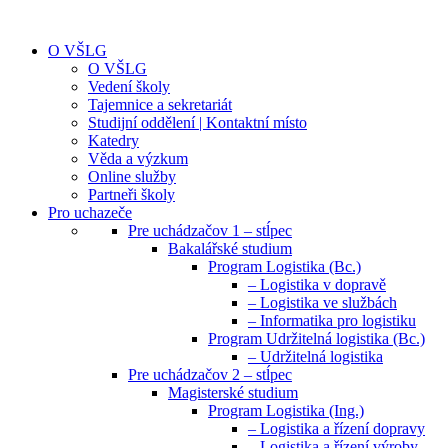
O VŠLG
O VŠLG
Vedení školy
Tajemnice a sekretariát
Studijní oddělení | Kontaktní místo
Katedry
Věda a výzkum
Online služby
Partneři školy
Pro uchazeče
Pre uchádzačov 1 – stĺpec
Bakalářské studium
Program Logistika (Bc.)
– Logistika v dopravě
– Logistika ve službách
– Informatika pro logistiku
Program Udržitelná logistika (Bc.)
– Udržitelná logistika
Pre uchádzačov 2 – stĺpec
Magisterské studium
Program Logistika (Ing.)
– Logistika a řízení dopravy
– Logistika a řízení výroby