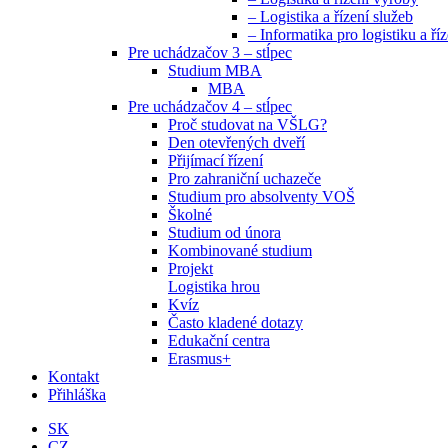
– Logistika a řízení služeb
– Informatika pro logistiku a říz
Pre uchádzačov 3 – stĺpec
Studium MBA
MBA
Pre uchádzačov 4 – stĺpec
Proč studovat na VŠLG?
Den otevřených dveří
Přijímací řízení
Pro zahraniční uchazeče
Studium pro absolventy VOŠ
Školné
Studium od února
Kombinované studium
Projekt
Logistika hrou
Kvíz
Často kladené dotazy
Edukační centra
Erasmus+
Kontakt
Přihláška
SK
CZ