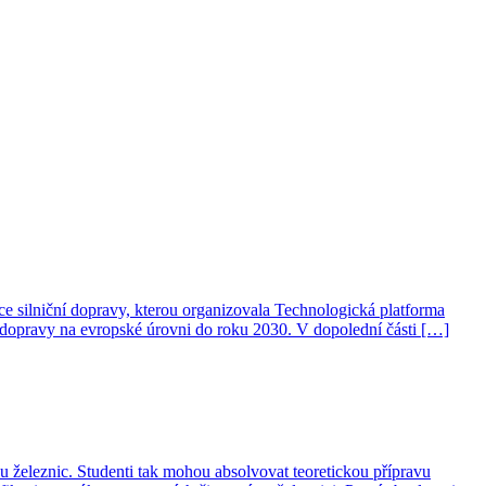
e silniční dopravy, kterou organizovala Technologická platforma
ční dopravy na evropské úrovni do roku 2030. V dopolední části […]
železnic. Studenti tak mohou absolvovat teoretickou přípravu