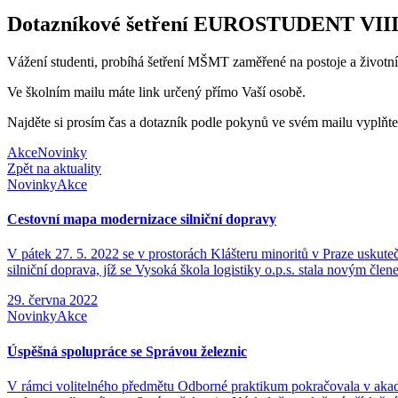
Dotazníkové šetření EUROSTUDENT VIII s
Vážení studenti, probíhá šetření MŠMT zaměřené na postoje a ži
Ve školním mailu máte link určený přímo Vaší osobě.
Najděte si prosím čas a dotazník podle pokynů ve svém mailu vyplňt
Akce
Novinky
Zpět na aktuality
Novinky
Akce
Cestovní mapa modernizace silniční dopravy
V pátek 27. 5. 2022 se v prostorách Klášteru minoritů v Praze uskut
silniční doprava, jíž se Vysoká škola logistiky o.p.s. stala novým čl
29. června 2022
Novinky
Akce
Úspěšná spolupráce se Správou železnic
V rámci volitelného předmětu Odborné praktikum pokračovala v akade