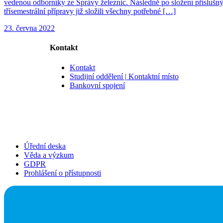
vedenou odborníky ze Správy železnic. Následně po složení příslušný
třísemestrální přípravy již složili všechny potřebné […]
23. června 2022
Kontakt
Kontakt
Studijní oddělení | Kontaktní místo
Bankovní spojení
Úřední deska
Věda a výzkum
GDPR
Prohlášení o přístupnosti