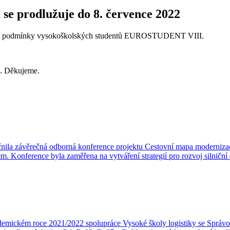
e prodlužuje do 8. července 2022
votní podmínky vysokoškolských studentů EUROSTUDENT VIII.
e. Děkujeme.
ečnila závěrečná odborná konference projektu Cestovní mapa modernizac
enem. Konference byla zaměřena na vytváření strategií pro rozvoj silni
mickém roce 2021/2022 spolupráce Vysoké školy logistiky se Správou 