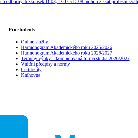
ch odborných zkoušek D-03, D-07 a D-08 mohou získat profesní kvalifi
Pro studenty
Online služby
Harmonogram Akademického roku 2025/2026
Harmonogram Akademického roku 2026/2027
Termíny výuky – kombinovaná forma studia 2026/2027
Vnitřní předpisy a normy
Certifikáty
Knihovna