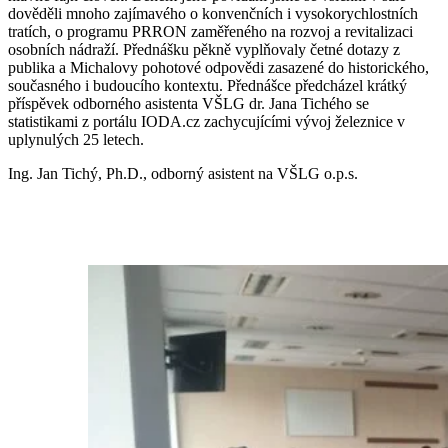
dověděli mnoho zajímavého o konvenčních i vysokorychlostních
tratích, o programu PRRON zaměřeného na rozvoj a revitalizaci
osobních nádraží. Přednášku pěkně vyplňovaly četné dotazy z
publika a Michalovy pohotové odpovědi zasazené do historického,
současného i budoucího kontextu. Přednášce předcházel krátký
příspěvek odborného asistenta VŠLG dr. Jana Tichého se
statistikami z portálu IODA.cz zachycujícími vývoj železnice v
uplynulých 25 letech.
Ing. Jan Tichý, Ph.D., odborný asistent na VŠLG o.p.s.