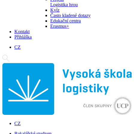
Logistika hrou
Kvíz
Často kladené dotazy
Edukační centra
Erasmus+
Kontakt
Přihláška
CZ
CZ
Bakalářské studium