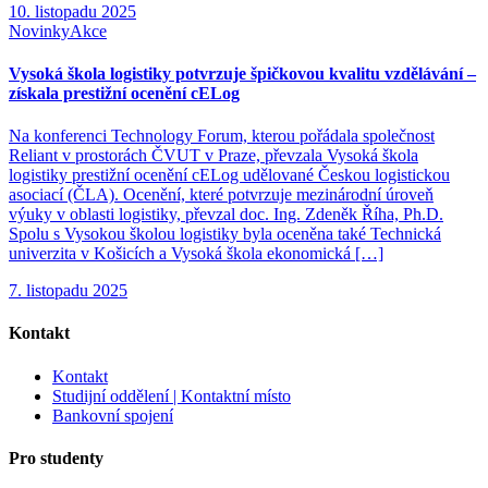
10. listopadu 2025
Novinky
Akce
Vysoká škola logistiky potvrzuje špičkovou kvalitu vzdělávání –
získala prestižní ocenění cELog
Na konferenci Technology Forum, kterou pořádala společnost
Reliant v prostorách ČVUT v Praze, převzala Vysoká škola
logistiky prestižní ocenění cELog udělované Českou logistickou
asociací (ČLA). Ocenění, které potvrzuje mezinárodní úroveň
výuky v oblasti logistiky, převzal doc. Ing. Zdeněk Říha, Ph.D.
Spolu s Vysokou školou logistiky byla oceněna také Technická
univerzita v Košicích a Vysoká škola ekonomická […]
7. listopadu 2025
Kontakt
Kontakt
Studijní oddělení | Kontaktní místo
Bankovní spojení
Pro studenty