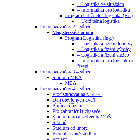
– Logistika ve službách
– Informatika pro logistiku
Program Udržitelná logistika (Bc.)
– Udržitelná logistika
Pre uchádzačov 2 – stĺpec
Magisterské studium
Program Logistika (Ing.)
– Logistika a řízení dopravy
– Logistika a řízení výroby
– Logistika a řízení služeb
– Informatika pro logistiku a
řízení
Pre uchádzačov 3 – stĺpec
Studium MBA
MBA
Pre uchádzačov 4 – stĺpec
Proč studovat na VŠLG?
Den otevřených dveří
Přijímací řízení
Pro zahraniční uchazeče
Studium pro absolventy VOŠ
Školné
Studium od února
Kombinované studium
Projekt