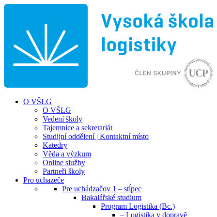
O VŠLG
O VŠLG
Vedení školy
Tajemnice a sekretariát
Studijní oddělení | Kontaktní místo
Katedry
Věda a výzkum
Online služby
Partneři školy
Pro uchazeče
Pre uchádzačov 1 – stĺpec
Bakalářské studium
Program Logistika (Bc.)
– Logistika v dopravě