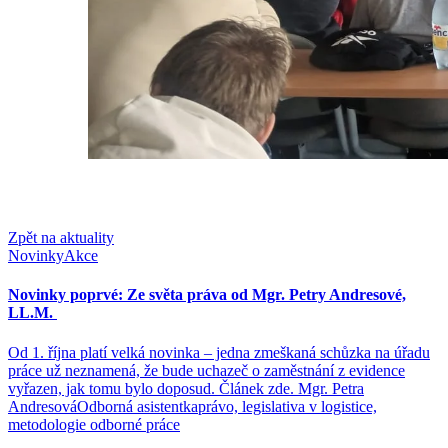
Zpět na aktuality
Novinky
Akce
Novinky poprvé: Ze světa práva od Mgr. Petry Andresové,
LL.M.
Od 1. října platí velká novinka – jedna zmeškaná schůzka na úřadu
práce už neznamená, že bude uchazeč o zaměstnání z evidence
vyřazen, jak tomu bylo doposud. Článek zde. Mgr. Petra
AndresováOdborná asistentkaprávo, legislativa v logistice,
metodologie odborné práce