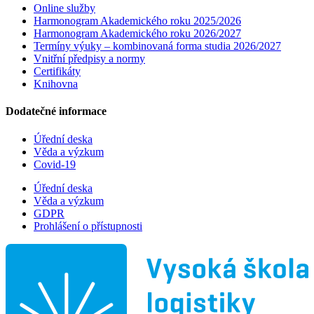
Online služby
Harmonogram Akademického roku 2025/2026
Harmonogram Akademického roku 2026/2027
Termíny výuky – kombinovaná forma studia 2026/2027
Vnitřní předpisy a normy
Certifikáty
Knihovna
Dodatečné informace
Úřední deska
Věda a výzkum
Covid-19
Úřední deska
Věda a výzkum
GDPR
Prohlášení o přístupnosti