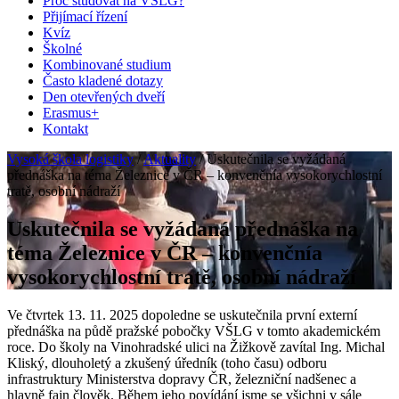
Proč studovat na VŠLG?
Přijímací řízení
Kvíz
Školné
Kombinované studium
Často kladené dotazy
Den otevřených dveří
Erasmus+
Kontakt
Vysoká škola logistiky
/
Aktuality
/
Uskutečnila se vyžádaná
přednáška na téma Železnice v ČR – konvenčnía vysokorychlostní
tratě, osobní nádraží
Uskutečnila se vyžádaná přednáška na
téma Železnice v ČR – konvenčnía
vysokorychlostní tratě, osobní nádraží
Ve čtvrtek 13. 11. 2025 dopoledne se uskutečnila první externí
přednáška na půdě pražské pobočky VŠLG v tomto akademickém
roce. Do školy na Vinohradské ulici na Žižkově zavítal Ing. Michal
Kliský, dlouholetý a zkušený úředník (toho času) odboru
infrastruktury Ministerstva dopravy ČR, železniční nadšenec a
hlavně fajn člověk. Během jeho povídání jsme se všichni v sále