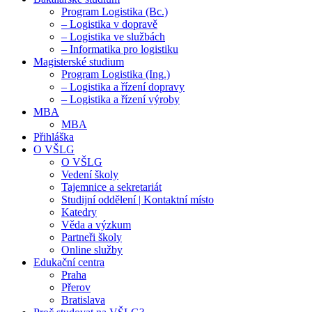
Program Logistika (Bc.)
– Logistika v dopravě
– Logistika ve službách
– Informatika pro logistiku
Magisterské studium
Program Logistika (Ing.)
– Logistika a řízení dopravy
– Logistika a řízení výroby
MBA
MBA
Přihláška
O VŠLG
O VŠLG
Vedení školy
Tajemnice a sekretariát
Studijní oddělení | Kontaktní místo
Katedry
Věda a výzkum
Partneři školy
Online služby
Edukační centra
Praha
Přerov
Bratislava