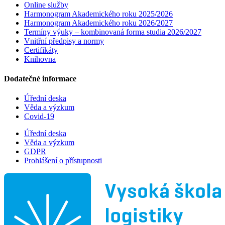
Online služby
Harmonogram Akademického roku 2025/2026
Harmonogram Akademického roku 2026/2027
Termíny výuky – kombinovaná forma studia 2026/2027
Vnitřní předpisy a normy
Certifikáty
Knihovna
Dodatečné informace
Úřední deska
Věda a výzkum
Covid-19
Úřední deska
Věda a výzkum
GDPR
Prohlášení o přístupnosti