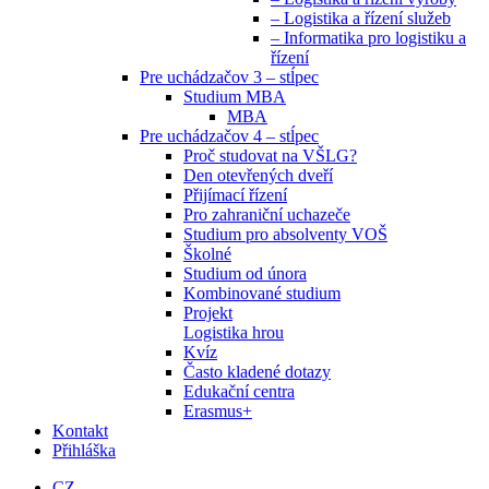
– Logistika a řízení služeb
– Informatika pro logistiku a
řízení
Pre uchádzačov 3 – stĺpec
Studium MBA
MBA
Pre uchádzačov 4 – stĺpec
Proč studovat na VŠLG?
Den otevřených dveří
Přijímací řízení
Pro zahraniční uchazeče
Studium pro absolventy VOŠ
Školné
Studium od února
Kombinované studium
Projekt
Logistika hrou
Kvíz
Často kladené dotazy
Edukační centra
Erasmus+
Kontakt
Přihláška
CZ