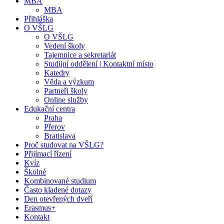
MBA
MBA
Přihláška
O VŠLG
O VŠLG
Vedení školy
Tajemnice a sekretariát
Studijní oddělení | Kontaktní místo
Katedry
Věda a výzkum
Partneři školy
Online služby
Edukační centra
Praha
Přerov
Bratislava
Proč studovat na VŠLG?
Přijímací řízení
Kvíz
Školné
Kombinované studium
Často kladené dotazy
Den otevřených dveří
Erasmus+
Kontakt