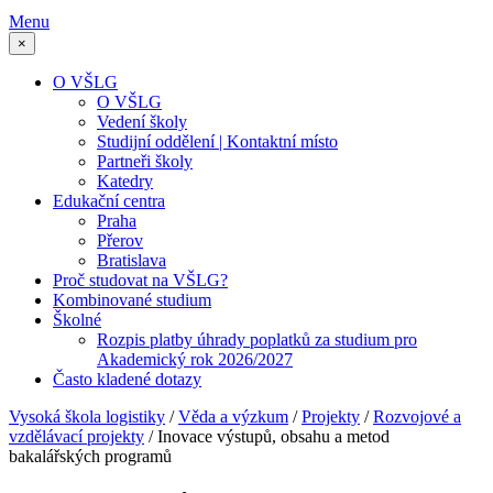
Menu
×
O VŠLG
O VŠLG
Vedení školy
Studijní oddělení | Kontaktní místo
Partneři školy
Katedry
Edukační centra
Praha
Přerov
Bratislava
Proč studovat na VŠLG?
Kombinované studium
Školné
Rozpis platby úhrady poplatků za studium pro
Akademický rok 2026/2027
Často kladené dotazy
Vysoká škola logistiky
/
Věda a výzkum
/
Projekty
/
Rozvojové a
vzdělávací projekty
/
Inovace výstupů, obsahu a metod
bakalářských programů