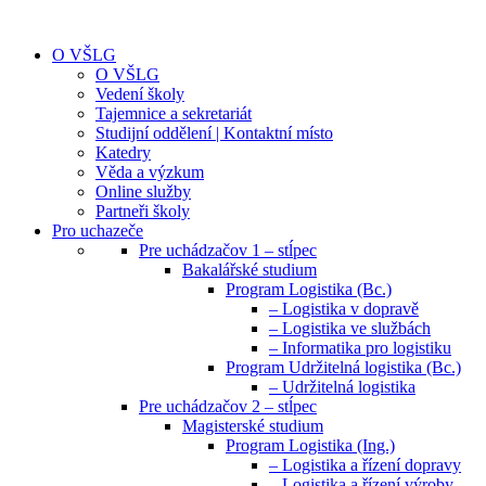
O VŠLG
O VŠLG
Vedení školy
Tajemnice a sekretariát
Studijní oddělení | Kontaktní místo
Katedry
Věda a výzkum
Online služby
Partneři školy
Pro uchazeče
Pre uchádzačov 1 – stĺpec
Bakalářské studium
Program Logistika (Bc.)
– Logistika v dopravě
– Logistika ve službách
– Informatika pro logistiku
Program Udržitelná logistika (Bc.)
– Udržitelná logistika
Pre uchádzačov 2 – stĺpec
Magisterské studium
Program Logistika (Ing.)
– Logistika a řízení dopravy
– Logistika a řízení výroby