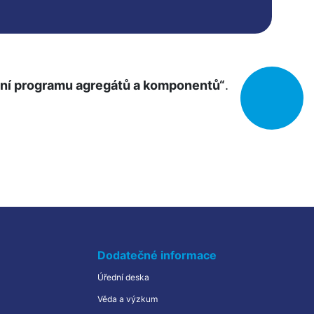
Studium od února
Kombinované studium
Projekt
Logistika hrou
ní programu agregátů a komponentů“
.

Kvíz
Často kladené dotazy
Edukační centra
Erasmus+
Dodatečné informace
Úřední deska
Věda a výzkum