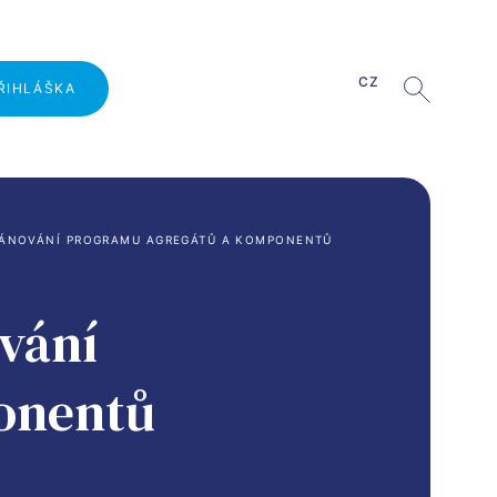
CZ
ŘIHLÁŠKA
Proč studovat na VŠLG?
LÁNOVÁNÍ PROGRAMU AGREGÁTŮ A KOMPONENTŮ
Den otevřených dveří
Přijímací řízení
vání
Pro zahraniční uchazeče
onentů
Studium pro absolventy VOŠ
Školné