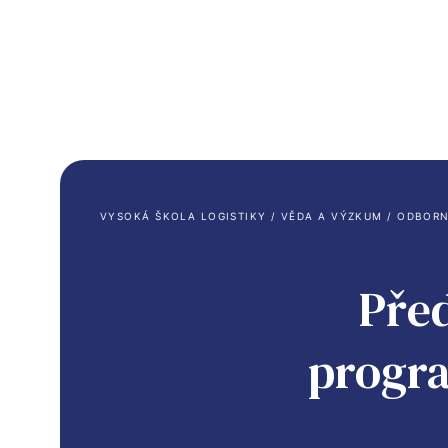
Bakalářské studium
Magist
VYSOKÁ ŠKOLA LOGISTIKY
 / 
VĚDA A VÝZKUM
 / 
ODBORN
Program Logistika (Bc.)
Program
Pře
– Logistika v dopravě
– Logistik
– Logistika ve službách
– Logistik
progr
– Informatika pro logistiku
– Logistik
– Informat
Program Udržitelná logistika (Bc.)