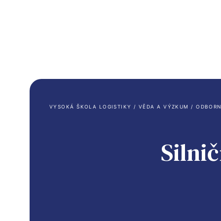
Bakalářské studium
Magist
VYSOKÁ ŠKOLA LOGISTIKY
 / 
VĚDA A VÝZKUM
 / 
ODBORN
Program Logistika (Bc.)
Program
Silni
– Logistika v dopravě
– Logistik
– Logistika ve službách
– Logistik
– Informatika pro logistiku
– Logistik
– Informat
Program Udržitelná logistika (Bc.)