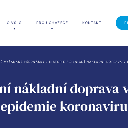
O VŠLG
PRO UCHAZEČE
KONTAKT
P
erské studium
Studium MBA
É VYŽÁDANÉ PŘEDNÁŠKY
 / 
HISTORIE
 / 
SILNIČNÍ NÁKLADNÍ DOPRAVA V
 Logistika (Ing.)
MBA
ční nákladní doprava 
a a řízení dopravy
a a řízení výroby
epidemie koronaviru
a a řízení služeb
ika pro logistiku a řízení