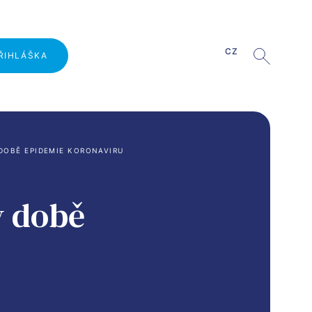
CZ
ŘIHLÁŠKA
Proč studovat na VŠLG?
 DOBĚ EPIDEMIE KORONAVIRU
Den otevřených dveří
Přijímací řízení
v době
Pro zahraniční uchazeče
Studium pro absolventy VOŠ
Školné