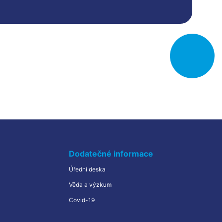
Studium od února
Kombinované studium
Projekt
Logistika hrou
Kvíz
Často kladené dotazy
Edukační centra
Erasmus+
Dodatečné informace
Úřední deska
Věda a výzkum
Covid-19