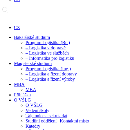
CZ
Bakalářské studium
Program Logistika (Bc.)
– Logistika v dopravě
– Logistika ve službách
– Informatika pro logistiku
Magisterské studium
Program Logistika (Ing.)
– Logistika a řízení dopravy
– Logistika a řízení výroby
MBA
MBA
Přihláška
O VŠLG
O VŠLG
Vedení školy
Tajemnice a sekretariát
Studijní oddělení | Kontaktní místo
Katedry