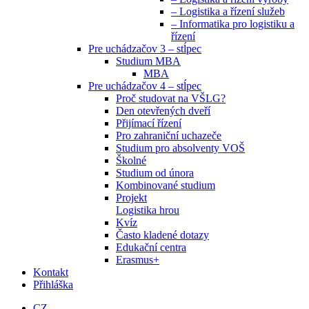
– Logistika a řízení služeb
– Informatika pro logistiku a
řízení
Pre uchádzačov 3 – stĺpec
Studium MBA
MBA
Pre uchádzačov 4 – stĺpec
Proč studovat na VŠLG?
Den otevřených dveří
Přijímací řízení
Pro zahraniční uchazeče
Studium pro absolventy VOŠ
Školné
Studium od února
Kombinované studium
Projekt
Logistika hrou
Kvíz
Často kladené dotazy
Edukační centra
Erasmus+
Kontakt
Přihláška
CZ