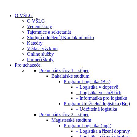
O VŠLG
O VŠLG
Vedení školy
Tajemnice a sekretariát
Studijní oddělení | Kontaktní místo
Katedry
Věda a výzkum
Online služby
Partneři školy
Pro uchazeče
Pre uchádzačov 1 – stĺpec
Bakalářské studium
Program Logistika (Bc.)
– Logistika v dopravě
– Logistika ve službách
– Informatika pro logistiku
Program Udržitelná logistika (Bc.)
– Udržitelná logistika
Pre uchádzačov 2 – stĺpec
Magisterské studium
Program Logistika (Ing.)
– Logistika a řízení dopravy
– Logistika a řízení výroby