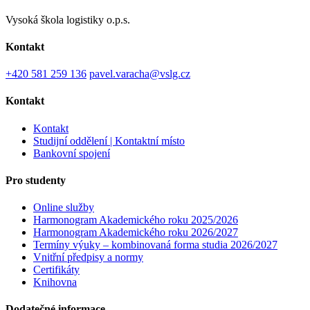
Vysoká škola logistiky o.p.s.
Kontakt
+420 581 259 136
pavel.varacha@vslg.cz
Kontakt
Kontakt
Studijní oddělení | Kontaktní místo
Bankovní spojení
Pro studenty
Online služby
Harmonogram Akademického roku 2025/2026
Harmonogram Akademického roku 2026/2027
Termíny výuky – kombinovaná forma studia 2026/2027
Vnitřní předpisy a normy
Certifikáty
Knihovna
Dodatečné informace