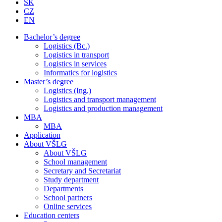
SK
CZ
EN
Bachelor’s degree
Logistics (Bc.)
Logistics in transport
Logistics in services
Informatics for logistics
Master’s degree
Logistics (Ing.)
Logistics and transport management
Logistics and production management
MBA
MBA
Application
About VŠLG
About VŠLG
School management
Secretary and Secretariat
Study department
Departments
School partners
Online services
Education centers