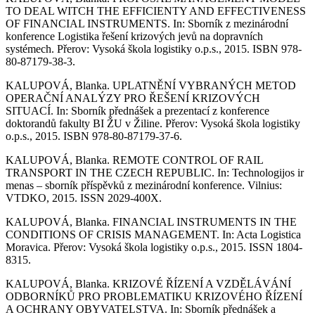
TO DEAL WITCH THE EFFICIENTY AND EFFECTIVENESS
OF FINANCIAL INSTRUMENTS. In: Sborník z mezinárodní
konference Logistika řešení krizových jevů na dopravních
systémech. Přerov: Vysoká škola logistiky o.p.s., 2015. ISBN 978-
80-87179-38-3.
KALUPOVÁ, Blanka. UPLATNĚNÍ VYBRANÝCH METOD
OPERAČNÍ ANALÝZY PRO ŘEŠENÍ KRIZOVÝCH
SITUACÍ. In: Sborník přednášek a prezentací z konference
doktorandů fakulty BI ŽU v Žiline. Přerov: Vysoká škola logistiky
o.p.s., 2015. ISBN 978-80-87179-37-6.
KALUPOVÁ, Blanka. REMOTE CONTROL OF RAIL
TRANSPORT IN THE CZECH REPUBLIC. In: Technologijos ir
menas – sborník příspěvků z mezinárodní konference. Vilnius:
VTDKO, 2015. ISSN 2029-400X.
KALUPOVÁ, Blanka. FINANCIAL INSTRUMENTS IN THE
CONDITIONS OF CRISIS MANAGEMENT. In: Acta Logistica
Moravica. Přerov: Vysoká škola logistiky o.p.s., 2015. ISSN 1804-
8315.
KALUPOVÁ, Blanka. KRIZOVÉ ŘÍZENÍ A VZDĚLÁVÁNÍ
ODBORNÍKŮ PRO PROBLEMATIKU KRIZOVÉHO ŘÍZENÍ
A OCHRANY OBYVATELSTVA. In: Sborník přednášek a