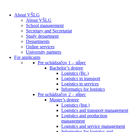
About VŠLG
About VŠLG
School management
Secretary and Secretariat
Study department
Departments
Online services
University partners
For applicants
Pre uchádzačov 1 – stĺpec
Bachelor’s degree
Logistics (Bc.)
Logistics in transport
Logistics in services
Informatics for logistics
Pre uchádzačov 2 – stĺpec
Master’s degree
Logistics (Ing.)
Logistics and transport management
Logistics and production
management
Logistics and service management
Informatics for logistics and