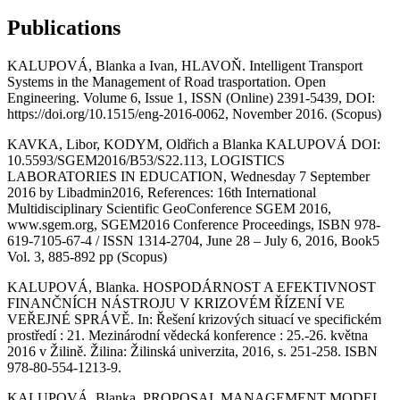
Publications
KALUPOVÁ, Blanka a Ivan, HLAVOŇ. Intelligent Transport
Systems in the Management of Road trasportation. Open
Engineering. Volume 6, Issue 1, ISSN (Online) 2391-5439, DOI:
https://doi.org/10.1515/eng-2016-0062, November 2016. (Scopus)
KAVKA, Libor, KODYM, Oldřich a Blanka KALUPOVÁ DOI:
10.5593/SGEM2016/B53/S22.113, LOGISTICS
LABORATORIES IN EDUCATION, Wednesday 7 September
2016 by Libadmin2016, References: 16th International
Multidisciplinary Scientific GeoConference SGEM 2016,
www.sgem.org, SGEM2016 Conference Proceedings, ISBN 978-
619-7105-67-4 / ISSN 1314-2704, June 28 – July 6, 2016, Book5
Vol. 3, 885-892 pp (Scopus)
KALUPOVÁ, Blanka. HOSPODÁRNOST A EFEKTIVNOST
FINANČNÍCH NÁSTROJU V KRIZOVÉM ŘÍZENÍ VE
VEŘEJNÉ SPRÁVĚ. In: Řešení krizových situací ve specifickém
prostředí : 21. Mezinárodní vědecká konference : 25.-26. května
2016 v Žilině. Žilina: Žilinská univerzita, 2016, s. 251-258. ISBN
978-80-554-1213-9.
KALUPOVÁ, Blanka. PROPOSAL MANAGEMENT MODEL