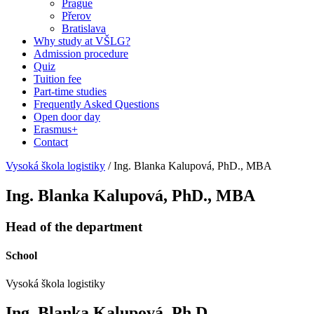
Prague
Přerov
Bratislava
Why study at VŠLG?
Admission procedure
Quiz
Tuition fee
Part-time studies
Frequently Asked Questions
Open door day
Erasmus+
Contact
Vysoká škola logistiky
/
Ing. Blanka Kalupová, PhD., MBA
Ing. Blanka Kalupová, PhD., MBA
Head of the department
School
Vysoká škola logistiky
Ing. Blanka Kalupová, Ph.D.