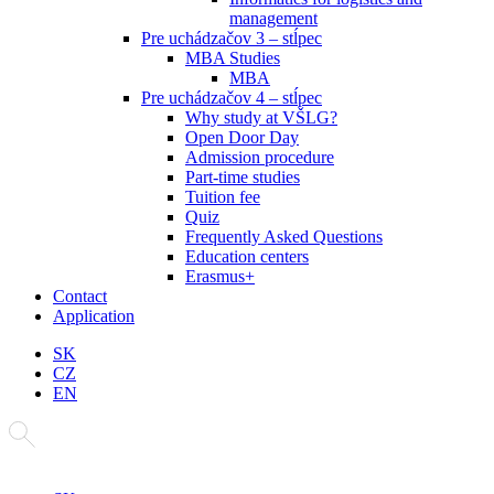
management
Pre uchádzačov 3 – stĺpec
MBA Studies
MBA
Pre uchádzačov 4 – stĺpec
Why study at VŠLG?
Open Door Day
Admission procedure
Part-time studies
Tuition fee
Quiz
Frequently Asked Questions
Education centers
Erasmus+
Contact
Application
SK
CZ
EN