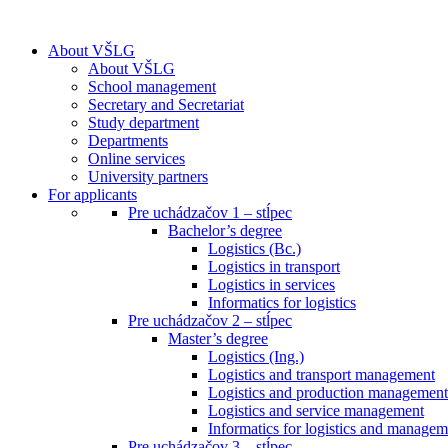
About VŠLG
About VŠLG
School management
Secretary and Secretariat
Study department
Departments
Online services
University partners
For applicants
Pre uchádzačov 1 – stĺpec
Bachelor’s degree
Logistics (Bc.)
Logistics in transport
Logistics in services
Informatics for logistics
Pre uchádzačov 2 – stĺpec
Master’s degree
Logistics (Ing.)
Logistics and transport management
Logistics and production management
Logistics and service management
Informatics for logistics and managem
Pre uchádzačov 3 – stĺpec