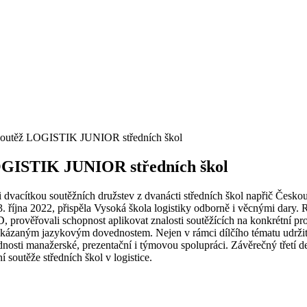
a soutěž LOGISTIK JUNIOR středních škol
 LOGISTIK JUNIOR středních škol
ezi dvacítkou soutěžních družstev z dvanácti středních škol napřič Č
 října 2022, přispěla Vysoká škola logistiky odborně i věcnými dary. 
, prověřovali schopnost aplikovat znalosti soutěžících na konkrétní 
rokázaným jazykovým dovednostem. Nejen v rámci dílčího tématu udržit
vednosti manažerské, prezentační i týmovou spolupráci. Závěrečný třetí 
 soutěže středních škol v logistice.