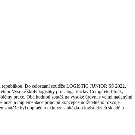
eskou republikou. Do celostátní soutěže LOGISTIC JUNIOR SŠ 2022,
Rektor Vysoké školy logistiky prof. Ing. Václav Cempírek, Ph.D.,
problémy praxe. Oba hodnotí soutěž na vysoké úrovni s velmi nadanými
elnosti a implementace principů koncepce udržitelného rozvoje
den soutěže byl doplněn o exkurze s ukázkou logistických skladů a