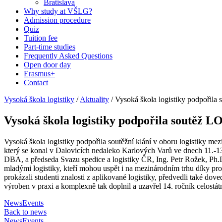
Bratislava
Why study at VŠLG?
Admission procedure
Quiz
Tuition fee
Part-time studies
Frequently Asked Questions
Open door day
Erasmus+
Contact
Vysoká škola logistiky
/
Aktuality
/
Vysoká škola logistiky podpořil
Vysoká škola logistiky podpořila soutěž
Vysoká škola logistiky podpořila soutěžní klání v oboru logistiky m
který se konal v Dalovicích nedaleko Karlových Varů ve dnech 11.-13.
DBA, a předseda Svazu spedice a logistiky ČR, Ing. Petr Rožek, Ph.D
mladými logistiky, kteří mohou uspět i na mezinárodním trhu díky p
prokázali studenti znalosti z aplikované logistiky, předvedli také do
výroben v praxi a komplexně tak doplnil a uzavřel 14. ročník celostátní
News
Events
Back to news
News
Events