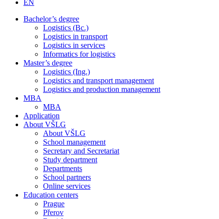
EN
Bachelor’s degree
Logistics (Bc.)
Logistics in transport
Logistics in services
Informatics for logistics
Master’s degree
Logistics (Ing.)
Logistics and transport management
Logistics and production management
MBA
MBA
Application
About VŠLG
About VŠLG
School management
Secretary and Secretariat
Study department
Departments
School partners
Online services
Education centers
Prague
Přerov