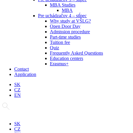
MBA Studies
MBA
Pre uchádzačov 4 – stĺpec
Why study at VŠLG?
Open Door Day
Admission procedure
Part-time studies
Tuition fee
Quiz
Frequently Asked Questions
Education centers
Erasmus+
Contact
Application
SK
CZ
EN
SK
CZ