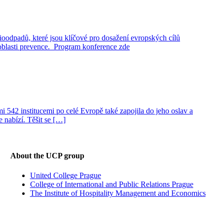
oodpadů, které jsou klíčové pro dosažení evropských cílů
z oblasti prevence. Program konference zde
i 542 institucemi po celé Evropě také zapojila do jeho oslav a
 nabízí. Těšit se […]
About the UCP group
United College Prague
College of International and Public Relations Prague
The Institute of Hospitality Management and Economics