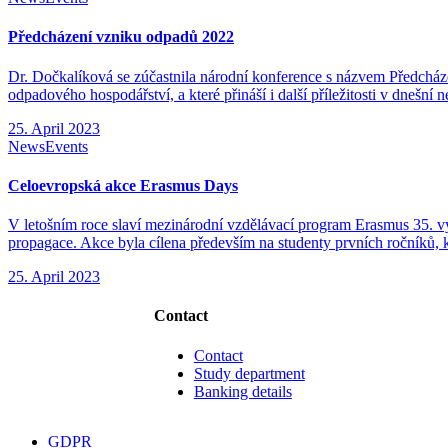
Předcházení vzniku odpadů 2022
Dr. Dočkalíková se zúčastnila národní konference s názvem Předcház
odpadového hospodářství, a které přináší i další příležitosti v dnešn
25. April 2023
News
Events
Celoevropská akce Erasmus Days
V letošním roce slaví mezinárodní vzdělávací program Erasmus 35. výro
propagace. Akce byla cílena především na studenty prvních ročníků, k
25. April 2023
Contact
Contact
Study department
Banking details
GDPR