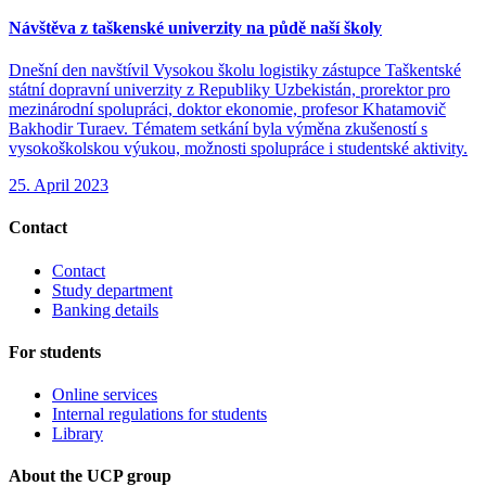
Návštěva z taškenské univerzity na půdě naší školy
Dnešní den navštívil Vysokou školu logistiky zástupce Taškentské
státní dopravní univerzity z Republiky Uzbekistán, prorektor pro
mezinárodní spolupráci, doktor ekonomie, profesor Khatamovič
Bakhodir Turaev. Tématem setkání byla výměna zkušeností s
vysokoškolskou výukou, možnosti spolupráce i studentské aktivity.
25. April 2023
Contact
Contact
Study department
Banking details
For students
Online services
Internal regulations for students
Library
About the UCP group