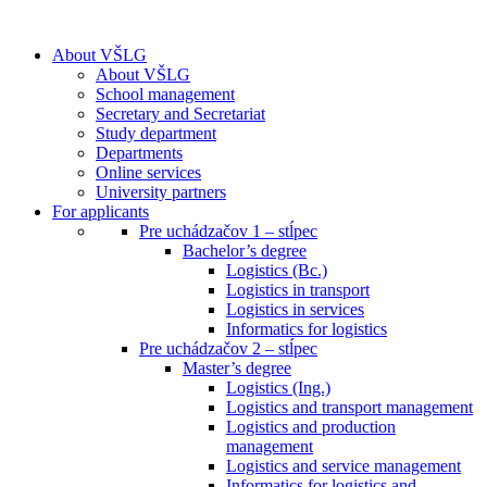
About VŠLG
About VŠLG
School management
Secretary and Secretariat
Study department
Departments
Online services
University partners
For applicants
Pre uchádzačov 1 – stĺpec
Bachelor’s degree
Logistics (Bc.)
Logistics in transport
Logistics in services
Informatics for logistics
Pre uchádzačov 2 – stĺpec
Master’s degree
Logistics (Ing.)
Logistics and transport management
Logistics and production
management
Logistics and service management
Informatics for logistics and