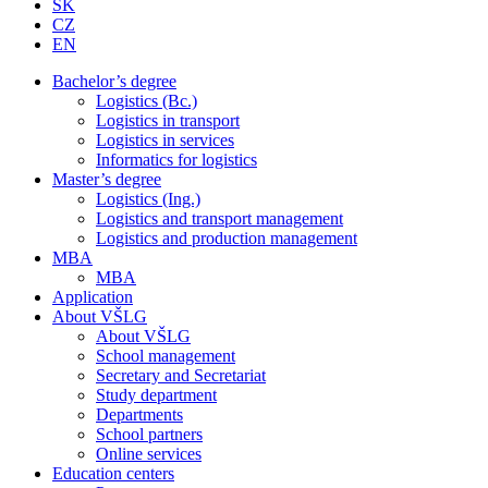
SK
CZ
EN
Bachelor’s degree
Logistics (Bc.)
Logistics in transport
Logistics in services
Informatics for logistics
Master’s degree
Logistics (Ing.)
Logistics and transport management
Logistics and production management
MBA
MBA
Application
About VŠLG
About VŠLG
School management
Secretary and Secretariat
Study department
Departments
School partners
Online services
Education centers