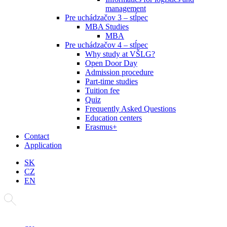
management
Pre uchádzačov 3 – stĺpec
MBA Studies
MBA
Pre uchádzačov 4 – stĺpec
Why study at VŠLG?
Open Door Day
Admission procedure
Part-time studies
Tuition fee
Quiz
Frequently Asked Questions
Education centers
Erasmus+
Contact
Application
SK
CZ
EN