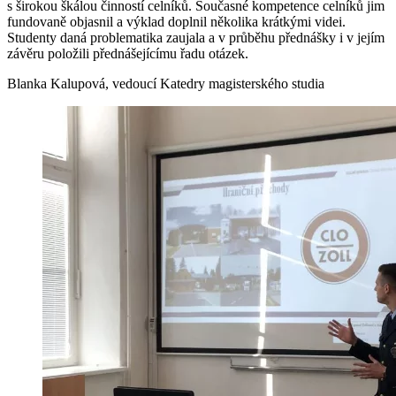
s širokou škálou činností celníků. Současné kompetence celníků jim
fundovaně objasnil a výklad doplnil několika krátkými videi.
Studenty daná problematika zaujala a v průběhu přednášky i v jejím
závěru položili přednášejícímu řadu otázek.
Blanka Kalupová, vedoucí Katedry magisterského studia