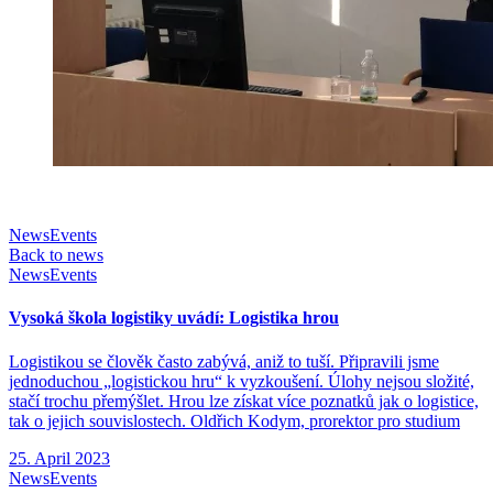
News
Events
Back to news
News
Events
Vysoká škola logistiky uvádí: Logistika hrou
Logistikou se člověk často zabývá, aniž to tuší. Připravili jsme
jednoduchou „logistickou hru“ k vyzkoušení. Úlohy nejsou složité,
stačí trochu přemýšlet. Hrou lze získat více poznatků jak o logistice,
tak o jejich souvislostech. Oldřich Kodym, prorektor pro studium
25. April 2023
News
Events