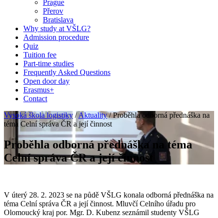
Prague
Přerov
Bratislava
Why study at VŠLG?
Admission procedure
Quiz
Tuition fee
Part-time studies
Frequently Asked Questions
Open door day
Erasmus+
Contact
Vysoká škola logistiky
/
Aktuality
/
Proběhla odborná přednáška na
téma Celní správa ČR a její činnost
Proběhla odborná přednáška na téma
Celní správa ČR a její činnost
V úterý 28. 2. 2023 se na půdě VŠLG konala odborná přednáška na
téma Celní správa ČR a její činnost. Mluvčí Celního úřadu pro
Olomoucký kraj por. Mgr. D. Kubenz seznámil studenty VŠLG