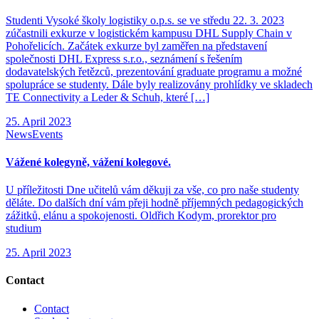
Studenti Vysoké školy logistiky o.p.s. se ve středu 22. 3. 2023
zúčastnili exkurze v logistickém kampusu DHL Supply Chain v
Pohořelicích. Začátek exkurze byl zaměřen na představení
společnosti DHL Express s.r.o., seznámení s řešením
dodavatelských řetězců, prezentování graduate programu a možné
spolupráce se studenty. Dále byly realizovány prohlídky ve skladech
TE Connectivity a Leder & Schuh, které […]
25. April 2023
News
Events
Vážené kolegyně, vážení kolegové.
U příležitosti Dne učitelů vám děkuji za vše, co pro naše studenty
děláte. Do dalších dní vám přeji hodně příjemných pedagogických
zážitků, elánu a spokojenosti. Oldřich Kodym, prorektor pro
studium
25. April 2023
Contact
Contact