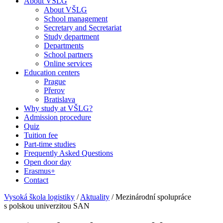
About VŠLG
About VŠLG
School management
Secretary and Secretariat
Study department
Departments
School partners
Online services
Education centers
Prague
Přerov
Bratislava
Why study at VŠLG?
Admission procedure
Quiz
Tuition fee
Part-time studies
Frequently Asked Questions
Open door day
Erasmus+
Contact
Vysoká škola logistiky
/
Aktuality
/
Mezinárodní spolupráce
s polskou univerzitou SAN