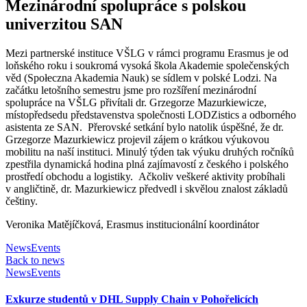
Mezinárodní spolupráce s polskou
univerzitou SAN
Mezi partnerské instituce VŠLG v rámci programu Erasmus je od
loňského roku i soukromá vysoká škola Akademie společenských
věd (Społeczna Akademia Nauk) se sídlem v polské Lodzi. Na
začátku letošního semestru jsme pro rozšíření mezinárodní
spolupráce na VŠLG přivítali dr. Grzegorze Mazurkiewicze,
místopředsedu představenstva společnosti LODZistics a odborného
asistenta ze SAN. Přerovské setkání bylo natolik úspěšné, že dr.
Grzegorze Mazurkiewicz projevil zájem o krátkou výukovou
mobilitu na naší instituci. Minulý týden tak výuku druhých ročníků
zpestřila dynamická hodina plná zajímavostí z českého i polského
prostředí obchodu a logistiky. Ačkoliv veškeré aktivity probíhali
v angličtině, dr. Mazurkiewicz předvedl i skvělou znalost základů
češtiny.
Veronika Matějíčková, Erasmus institucionální koordinátor
News
Events
Back to news
News
Events
Exkurze studentů v DHL Supply Chain v Pohořelicích