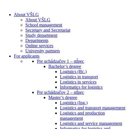
About VŠLG
About VŠLG
School management
Secretary and Secretariat
Study department
Departments
Online services
University partners
For applicants
Pre uchádzačov 1 – stĺpec
Bachelor’s degree
Logistics (Bc.)
Logistics in transport
Logistics in services
Informatics for logistics
Pre uchádzačov 2 – stĺpec
Master’s degree
Logistics (Ing.)
Logistics and transport management
Logistics and production
management
Logistics and service management
Informatics for logistics and