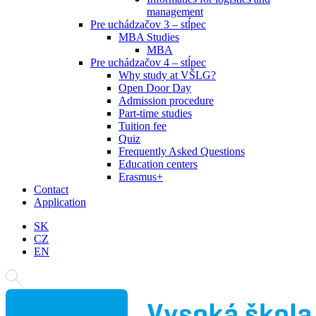
management
Pre uchádzačov 3 – stĺpec
MBA Studies
MBA
Pre uchádzačov 4 – stĺpec
Why study at VŠLG?
Open Door Day
Admission procedure
Part-time studies
Tuition fee
Quiz
Frequently Asked Questions
Education centers
Erasmus+
Contact
Application
SK
CZ
EN